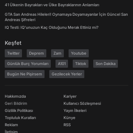
41 Ülkenin Bayrakları ve Ülke Bayraklarının Anlamları
GTA San Andreas Hileleri! Oynamaya Doyamayanlar İçin Güncel San
Andreas Şifreleri
IQ Testi: IQ'unuzun Kaç Olduğunu Merak Ettiniz mi?
Keşfet
Twitter
Deprem
Zam
Youtube
Günlük Burç Yorumları
A101
Tiktok
Son Dakika
Bugün Ne Pişirsem
Gezilecek Yerler
Hakkımızda
Kariyer
Geri Bildirim
Kullanıcı Sözleşmesi
Gizlilik Politikası
Yayın İlkeleri
Topluluk Kuralları
Künye
Reklam
RSS
İletişim