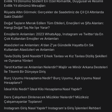
Evlilik Yıl Dönümü Sözleri! En Özel Romantik, Duygusal ve Resimli
Evlilik Yıl dönümü Mesajları
Rüyada Altın Görmek: Gerçekler de Saadetiniz de Çil Çil Altınlarda
Saklı Olabilir!
Doğal Taşların Merak Edilen Tüm Etkileri, Enerjileri ve Şifa Alanları:
Hangi Doğal Taş Ne İşe Yarar?
Emojilerin Anlamları: 2023 WhatsApp, Instagram ve Twitter'da En
Çok Kullanılan Emojiler ve Anlamları
Atasözleri ve Anlamları: A'dan Z'ye Gündelik Hayatta En Sık
Kullanılan Atasözleri ve Anlamları
Tavla Diziliş Şekli Nasıldır? Erkek Tavlası ve Kız Tavlası Diziliş Şekilleri
ve Oynama Yönleri
Tarot Kartları ve Anlamları Nelerdir? Majör ve Minör Arkana Desteleri
İle Tılsımlı Bir Dünyaya Giriş
Burç Uyumu Hesaplama Nedir? Burç Uyumu, Aşk Uyumu Nasıl
Hesaplanır?
İdeal Kilo Nedir? İdeal Kilo Hesaplama Nasıl Yapılır?
Ders Çalışırken Dinlenecek Müzikler Nelerdir? Müziksiz
Çalışamayanlar Toplanın!
Instagram Giriş Nasıl Yapılır? Instagram'a Giriş İşlemleri Rehberi