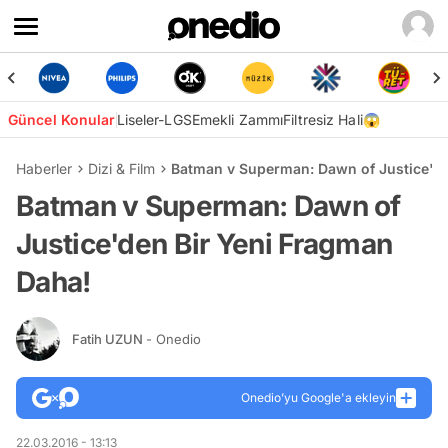
Güncel Konular
Liseler-LGS
Emekli Zammı
Filtresiz Hali😱
Haberler
Dizi & Film
Batman v Superman: Dawn of Justice'de
Batman v Superman: Dawn of
Justice'den Bir Yeni Fragman
Daha!
Fatih UZUN
- Onedio
Onedio’yu Google'a ekleyin
22.03.2016 - 13:13