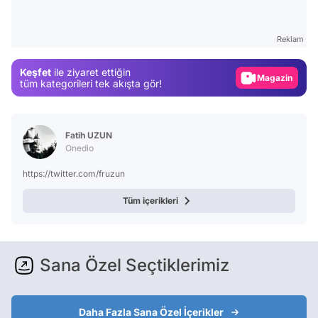
Video
Test
Reklam
Gündem
Keşfet
ile ziyaret ettiğin
Magazin
tüm kategorileri tek akışta gör!
Video
Test
Fatih UZUN
Onedio
https://twitter.com/fruzun
Tüm içerikleri
Sana Özel Seçtiklerimiz
Daha Fazla Sana Özel İçerikler