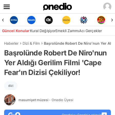
Güncel Konular
Kural Değişiyor
Emekli Zammı
Acı Gerçekler
Haberler
Dizi & Film
Başrolünde Robert De Niro'nun Yer Aldığı
Başrolünde Robert De Niro'nun
Yer Aldığı Gerilim Filmi 'Cape
Fear'ın Dizisi Çekiliyor!
dizi
masumiyet müzesi
- Onedio Üyesi
Onedio’yu Google'a ekleyin