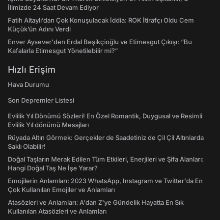
İlimizde 24 Saat Devam Ediyor
Fatih Altaylı’dan Çok Konuşulacak İddia: ROK İtirafçı Oldu Cem
Küçük’ün Adını Verdi
Enver Aysever'den Erdal Beşikçioğlu ve Etimesgut Çıkışı: “Bu
Kafalarla Etimesgut Yönetilebilir mi?”
Hızlı Erişim
Hava Durumu
Son Depremler Listesi
Evlilik Yıl Dönümü Sözleri! En Özel Romantik, Duygusal ve Resimli
Evlilik Yıl dönümü Mesajları
Rüyada Altın Görmek: Gerçekler de Saadetiniz de Çil Çil Altınlarda
Saklı Olabilir!
Doğal Taşların Merak Edilen Tüm Etkileri, Enerjileri ve Şifa Alanları:
Hangi Doğal Taş Ne İşe Yarar?
Emojilerin Anlamları: 2023 WhatsApp, Instagram ve Twitter'da En
Çok Kullanılan Emojiler ve Anlamları
Atasözleri ve Anlamları: A'dan Z'ye Gündelik Hayatta En Sık
Kullanılan Atasözleri ve Anlamları