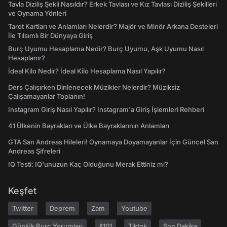
Tavla Diziliş Şekli Nasıldır? Erkek Tavlası ve Kız Tavlası Diziliş Şekilleri
ve Oynama Yönleri
Tarot Kartları ve Anlamları Nelerdir? Majör ve Minör Arkana Desteleri
İle Tılsımlı Bir Dünyaya Giriş
Burç Uyumu Hesaplama Nedir? Burç Uyumu, Aşk Uyumu Nasıl
Hesaplanır?
İdeal Kilo Nedir? İdeal Kilo Hesaplama Nasıl Yapılır?
Ders Çalışırken Dinlenecek Müzikler Nelerdir? Müziksiz
Çalışamayanlar Toplanın!
Instagram Giriş Nasıl Yapılır? Instagram'a Giriş İşlemleri Rehberi
41 Ülkenin Bayrakları ve Ülke Bayraklarının Anlamları
GTA San Andreas Hileleri! Oynamaya Doyamayanlar İçin Güncel San
Andreas Şifreleri
IQ Testi: IQ'unuzun Kaç Olduğunu Merak Ettiniz mi?
Keşfet
Twitter
Deprem
Zam
Youtube
Günlük Burç Yorumları
A101
Tiktok
Son Dakika