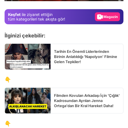
Magazin
Keşfet
ile ziyaret ettiğin
Video
tüm kategorileri tek akışta gör!
Test
İlginizi çekebilir:
Tarihin En Önemli Liderlerinden
Birinin Anlatıldığı 'Napolyon' Filmine
Gelen Tepkiler!
👇
Filmden Kovulan Arkadaşı İçin 'Çığlık'
Kadrosundan Ayrılan Jenna
Ortega'dan Bir Kral Hareket Daha!
👇