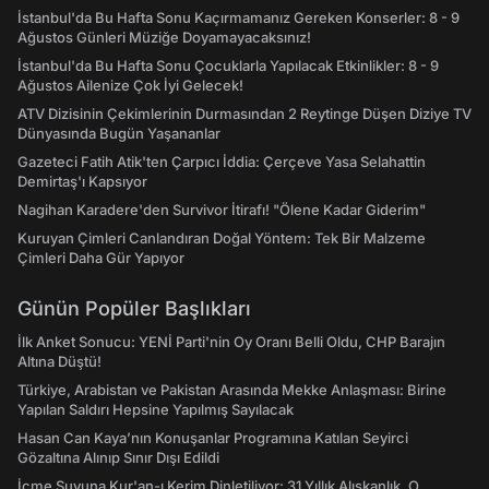
İstanbul'da Bu Hafta Sonu Kaçırmamanız Gereken Konserler: 8 - 9
Ağustos Günleri Müziğe Doyamayacaksınız!
İstanbul'da Bu Hafta Sonu Çocuklarla Yapılacak Etkinlikler: 8 - 9
Ağustos Ailenize Çok İyi Gelecek!
ATV Dizisinin Çekimlerinin Durmasından 2 Reytinge Düşen Diziye TV
Dünyasında Bugün Yaşananlar
Gazeteci Fatih Atik'ten Çarpıcı İddia: Çerçeve Yasa Selahattin
Demirtaş'ı Kapsıyor
Nagihan Karadere'den Survivor İtirafı! "Ölene Kadar Giderim"
Kuruyan Çimleri Canlandıran Doğal Yöntem: Tek Bir Malzeme
Çimleri Daha Gür Yapıyor
Günün Popüler Başlıkları
İlk Anket Sonucu: YENİ Parti'nin Oy Oranı Belli Oldu, CHP Barajın
Altına Düştü!
Türkiye, Arabistan ve Pakistan Arasında Mekke Anlaşması: Birine
Yapılan Saldırı Hepsine Yapılmış Sayılacak
Hasan Can Kaya’nın Konuşanlar Programına Katılan Seyirci
Gözaltına Alınıp Sınır Dışı Edildi
İçme Suyuna Kur'an-ı Kerim Dinletiliyor: 31 Yıllık Alışkanlık, O