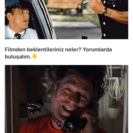
Filmden beklentileriniz neler? Yorumlarda
buluşalım.👇
Video
Test
Gündem