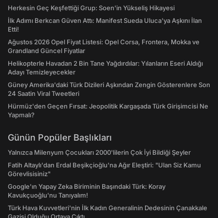
Herkesin Geç Keşfettiği Grup: Soen'in Yükseliş Hikayesi
İlk Adımı Berkcan Güven Attı: Manifest Sueda Uluca'ya Aşkını İlan
Etti!
Ağustos 2026 Opel Fiyat Listesi: Opel Corsa, Frontera, Mokka ve
Grandland Güncel Fiyatlar
Helikopterle Havadan 2 Bin Tane Yağdırdılar: Yılanların Eseri Aldığı
Adayı Temizleyecekler
Güney Amerika'daki Türk Dizileri Aşkından Zengin Gösterenlere Son
24 Saatin Viral Tweetleri
Hürmüz'den Geçen Fırsat: Jeopolitik Kargaşada Türk Girişimcisi Ne
Yapmalı?
Günün Popüler Başlıkları
Yalnızca Milenyum Çocukları 2000'lilerin Çok İyi Bildiği Şeyler
Fatih Altaylı'dan Erdal Beşikçioğlu'na Ağır Eleştiri: "Ulan Siz Kamu
Görevlisisiniz"
Google'ın Yapay Zeka Biriminin Başındaki Türk: Koray
Kavukçuoğlu'nu Tanıyalım!
Türk Hava Kuvvetleri'nin İlk Kadın Generalinin Dedesinin Çanakkale
Gazisi Olduğu Ortaya Çıktı