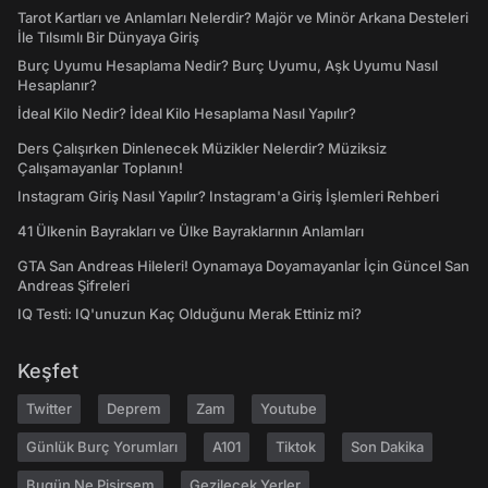
Tarot Kartları ve Anlamları Nelerdir? Majör ve Minör Arkana Desteleri
İle Tılsımlı Bir Dünyaya Giriş
Burç Uyumu Hesaplama Nedir? Burç Uyumu, Aşk Uyumu Nasıl
Hesaplanır?
İdeal Kilo Nedir? İdeal Kilo Hesaplama Nasıl Yapılır?
Ders Çalışırken Dinlenecek Müzikler Nelerdir? Müziksiz
Çalışamayanlar Toplanın!
Instagram Giriş Nasıl Yapılır? Instagram'a Giriş İşlemleri Rehberi
41 Ülkenin Bayrakları ve Ülke Bayraklarının Anlamları
GTA San Andreas Hileleri! Oynamaya Doyamayanlar İçin Güncel San
Andreas Şifreleri
IQ Testi: IQ'unuzun Kaç Olduğunu Merak Ettiniz mi?
Keşfet
Twitter
Deprem
Zam
Youtube
Günlük Burç Yorumları
A101
Tiktok
Son Dakika
Bugün Ne Pişirsem
Gezilecek Yerler