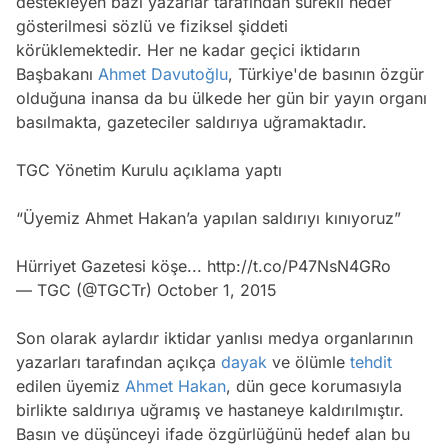
destekleyen bazı yazarlar tarafından sürekli hedef
gösterilmesi sözlü ve fiziksel şiddeti
körüklemektedir. Her ne kadar geçici iktidarın
Başbakanı
Ahmet Davutoğlu
, Türkiye'de basının özgür
olduğuna inansa da bu ülkede her gün bir yayın organı
basılmakta, gazeteciler saldırıya uğramaktadır.
TGC Yönetim Kurulu açıklama yaptı
“Üyemiz Ahmet Hakan’a yapılan saldırıyı kınıyoruz”
Hürriyet Gazetesi köşe...
http://t.co/P47NsN4GRo
— TGC (@TGCTr)
October 1, 2015
Son olarak aylardır iktidar yanlısı medya organlarının
yazarları tarafından açıkça
dayak
ve ölümle
tehdit
edilen üyemiz
Ahmet Hakan
, dün gece korumasıyla
birlikte saldırıya uğramış ve hastaneye kaldırılmıştır.
Basın ve düşünceyi ifade özgürlüğünü hedef alan bu