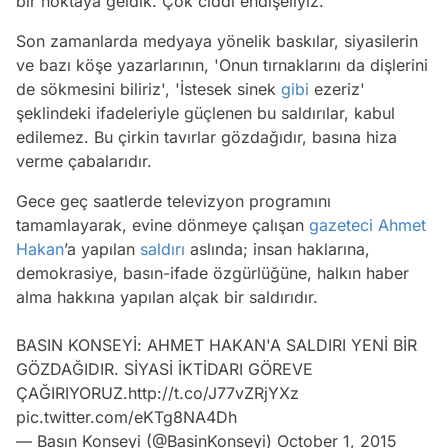
bir noktaya geldik. Çok ciddi endişeliyiz.
Son zamanlarda medyaya yönelik baskılar, siyasilerin
ve bazı köşe yazarlarının, 'Onun tırnaklarını da dişlerini
de sökmesini biliriz', 'İstesek sinek
gibi
ezeriz'
şeklindeki ifadeleriyle güçlenen bu saldırılar, kabul
edilemez. Bu çirkin tavırlar gözdağıdır, basına hiza
verme çabalarıdır.
Gece geç saatlerde televizyon programını
tamamlayarak, evine dönmeye çalışan
gazeteci
Ahmet
Hakan
’a yapılan
saldırı
aslında; insan haklarına,
demokrasiye, basın-ifade özgürlüğüne, halkın haber
alma hakkına yapılan alçak bir saldırıdır.
BASIN KONSEYİ: AHMET HAKAN'A SALDIRI YENİ BİR
GÖZDAĞIDIR. SİYASİ İKTİDARI GÖREVE
ÇAĞIRIYORUZ.
http://t.co/J77vZRjYXz
pic.twitter.com/eKTg8NA4Dh
— Basın Konseyi (@BasinKonseyi)
October 1, 2015