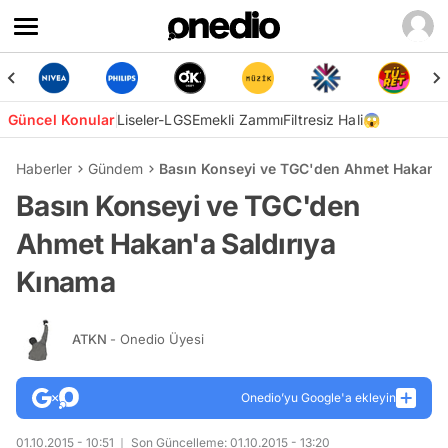
Güncel Konular
Liseler-LGS
Emekli Zammı
Filtresiz Hali😱
Haberler
Gündem
Basın Konseyi ve TGC'den Ahmet Hakan'a
Basın Konseyi ve TGC'den
Ahmet Hakan'a Saldırıya
Kınama
ATKN
- Onedio Üyesi
Onedio’yu Google'a ekleyin
01.10.2015 - 10:51
Son Güncelleme: 01.10.2015 - 13:20