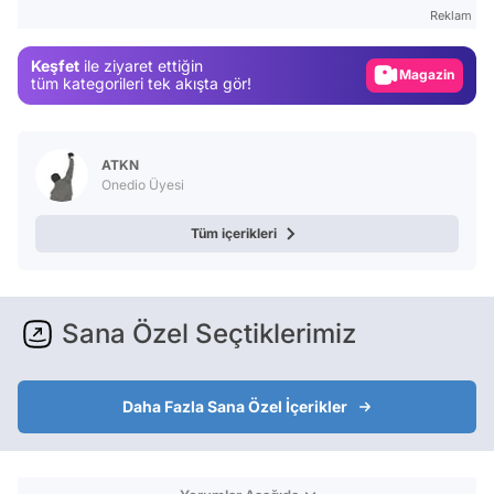
Gündem
Reklam
Magazin
Keşfet
ile ziyaret ettiğin
tüm kategorileri tek akışta gör!
Video
Test
ATKN
Onedio Üyesi
Tüm içerikleri
Sana Özel Seçtiklerimiz
Daha Fazla Sana Özel İçerikler