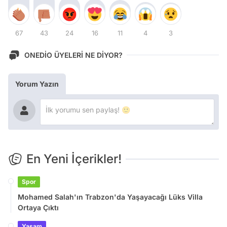
67
43
24
16
11
4
3
ONEDİO ÜYELERİ NE DİYOR?
Yorum Yazın
En Yeni İçerikler!
Spor
Mohamed Salah'ın Trabzon'da Yaşayacağı Lüks Villa
Ortaya Çıktı
Yaşam