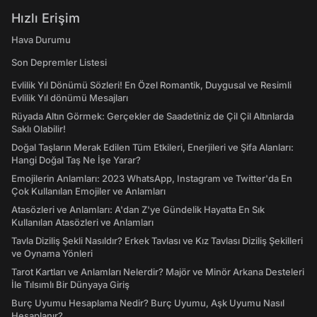
Hızlı Erişim
Hava Durumu
Son Depremler Listesi
Evlilik Yıl Dönümü Sözleri! En Özel Romantik, Duygusal ve Resimli
Evlilik Yıl dönümü Mesajları
Rüyada Altın Görmek: Gerçekler de Saadetiniz de Çil Çil Altınlarda
Saklı Olabilir!
Doğal Taşların Merak Edilen Tüm Etkileri, Enerjileri ve Şifa Alanları:
Hangi Doğal Taş Ne İşe Yarar?
Emojilerin Anlamları: 2023 WhatsApp, Instagram ve Twitter'da En
Çok Kullanılan Emojiler ve Anlamları
Atasözleri ve Anlamları: A'dan Z'ye Gündelik Hayatta En Sık
Kullanılan Atasözleri ve Anlamları
Tavla Diziliş Şekli Nasıldır? Erkek Tavlası ve Kız Tavlası Diziliş Şekilleri
ve Oynama Yönleri
Tarot Kartları ve Anlamları Nelerdir? Majör ve Minör Arkana Desteleri
İle Tılsımlı Bir Dünyaya Giriş
Burç Uyumu Hesaplama Nedir? Burç Uyumu, Aşk Uyumu Nasıl
Hesaplanır?