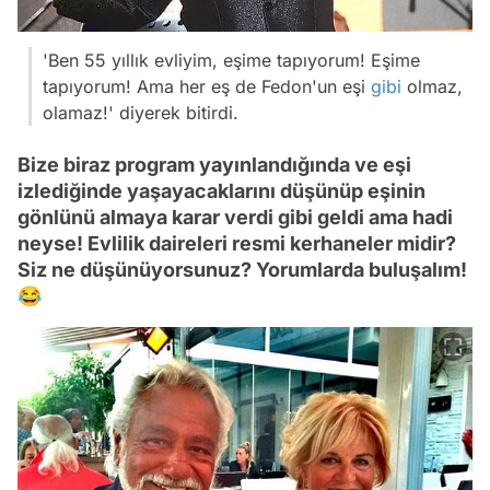
'Ben 55 yıllık evliyim, eşime tapıyorum! Eşime
tapıyorum! Ama her eş de Fedon'un eşi
gibi
olmaz,
olamaz!' diyerek bitirdi.
Bize biraz program yayınlandığında ve eşi
izlediğinde yaşayacaklarını düşünüp eşinin
gönlünü almaya karar verdi gibi geldi ama hadi
neyse! Evlilik daireleri resmi kerhaneler midir?
Siz ne düşünüyorsunuz? Yorumlarda buluşalım!
😂