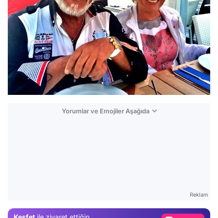
Yorumlar ve Emojiler Aşağıda
Video
Test
Gündem
Reklam
Magazin
Keşfet
ile ziyaret ettiğin