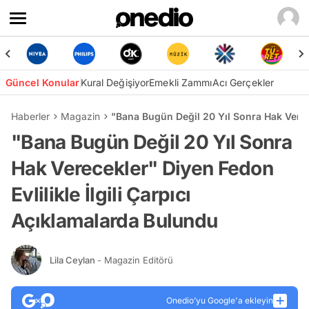
Güncel Konular
Kural Değişiyor
Emekli Zammı
Acı Gerçekler
Haberler
Magazin
"Bana Bugün Değil 20 Yıl Sonra Hak Verece
"Bana Bugün Değil 20 Yıl Sonra
Hak Verecekler" Diyen Fedon
Evlilikle İlgili Çarpıcı
Açıklamalarda Bulundu
Lila Ceylan
- Magazin Editörü
Onedio’yu Google'a ekleyin