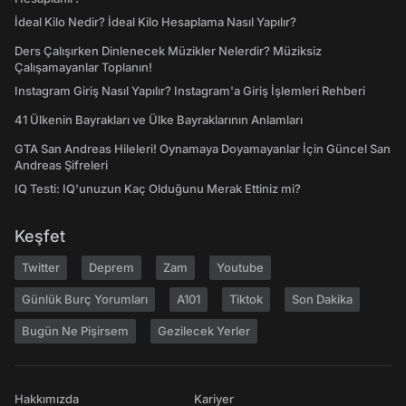
İdeal Kilo Nedir? İdeal Kilo Hesaplama Nasıl Yapılır?
Ders Çalışırken Dinlenecek Müzikler Nelerdir? Müziksiz
Çalışamayanlar Toplanın!
Instagram Giriş Nasıl Yapılır? Instagram'a Giriş İşlemleri Rehberi
41 Ülkenin Bayrakları ve Ülke Bayraklarının Anlamları
GTA San Andreas Hileleri! Oynamaya Doyamayanlar İçin Güncel San
Andreas Şifreleri
IQ Testi: IQ'unuzun Kaç Olduğunu Merak Ettiniz mi?
Keşfet
Twitter
Deprem
Zam
Youtube
Günlük Burç Yorumları
A101
Tiktok
Son Dakika
Bugün Ne Pişirsem
Gezilecek Yerler
Hakkımızda
Kariyer