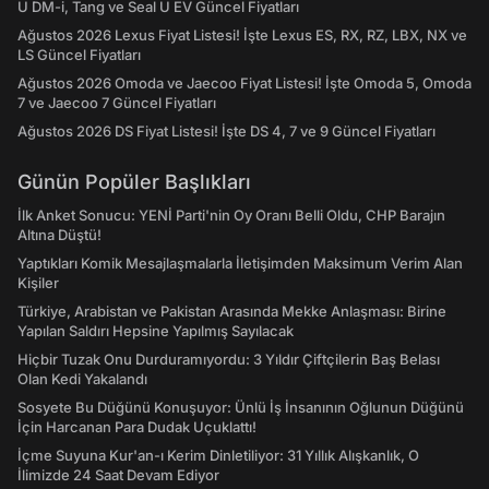
U DM-i, Tang ve Seal U EV Güncel Fiyatları
Ağustos 2026 Lexus Fiyat Listesi! İşte Lexus ES, RX, RZ, LBX, NX ve
LS Güncel Fiyatları
Ağustos 2026 Omoda ve Jaecoo Fiyat Listesi! İşte Omoda 5, Omoda
7 ve Jaecoo 7 Güncel Fiyatları
Ağustos 2026 DS Fiyat Listesi! İşte DS 4, 7 ve 9 Güncel Fiyatları
Günün Popüler Başlıkları
İlk Anket Sonucu: YENİ Parti'nin Oy Oranı Belli Oldu, CHP Barajın
Altına Düştü!
Yaptıkları Komik Mesajlaşmalarla İletişimden Maksimum Verim Alan
Kişiler
Türkiye, Arabistan ve Pakistan Arasında Mekke Anlaşması: Birine
Yapılan Saldırı Hepsine Yapılmış Sayılacak
Hiçbir Tuzak Onu Durduramıyordu: 3 Yıldır Çiftçilerin Baş Belası
Olan Kedi Yakalandı
Sosyete Bu Düğünü Konuşuyor: Ünlü İş İnsanının Oğlunun Düğünü
İçin Harcanan Para Dudak Uçuklattı!
İçme Suyuna Kur'an-ı Kerim Dinletiliyor: 31 Yıllık Alışkanlık, O
İlimizde 24 Saat Devam Ediyor