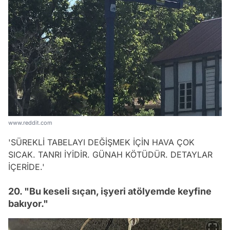
www.reddit.com
'
SÜREKLİ TABELAYI DEĞİŞMEK İÇİN HAVA ÇOK
SICAK. TANRI İYİDİR. GÜNAH KÖTÜDÜR. DETAYLAR
İÇERİDE.'
20. "Bu keseli sıçan, işyeri atölyemde keyfine
bakıyor."