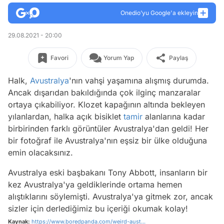
Onedio’yu Google'a ekleyin
29.08.2021 - 20:00
Favori
Yorum Yap
Paylaş
Halk,
Avustralya
'nın vahşi yaşamına alışmış durumda.
Ancak dışarıdan bakıldığında çok ilginç manzaralar
ortaya çıkabiliyor. Klozet kapağının altında bekleyen
yılanlardan, halka açık bisiklet
tamir
alanlarına kadar
birbirinden farklı görüntüler Avustralya'dan geldi! Her
bir fotoğraf ile Avustralya'nın eşsiz bir ülke olduğuna
emin olacaksınız.
Avustralya eski başbakanı Tony Abbott, insanların bir
kez Avustralya'ya geldiklerinde ortama hemen
alıştıklarını söylemişti. Avustralya'ya gitmek zor, ancak
sizler için derlediğimiz bu içeriği okumak kolay!
Kaynak:
https://www.boredpanda.com/weird-aust...