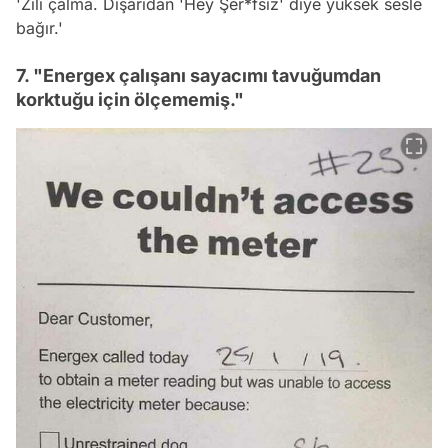
'Zili çalma. Dışarıdan 'Hey Şer*fsiz' diye yüksek sesle
bağır.'
7. "Energex çalışanı sayacımı tavuğumdan
korktuğu için ölçememiş."