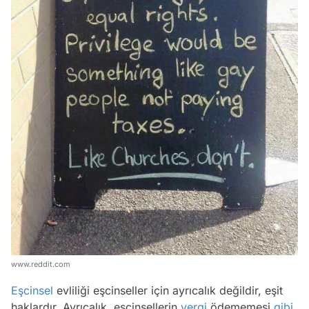
www.reddit.com
Eşcinsel
evliliği eşcinseller için ayrıcalık değildir, eşit
haklardır. Ayrıcalık, eşcinsellerin
vergi
ödememesi
gibi