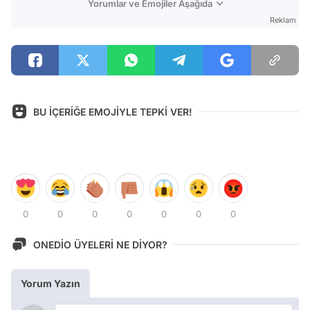
Yorumlar ve Emojiler Aşağıda
Reklam
BU İÇERİĞE EMOJİYLE TEPKİ VER!
0
0
0
0
0
0
0
ONEDİO ÜYELERİ NE DİYOR?
Yorum Yazın