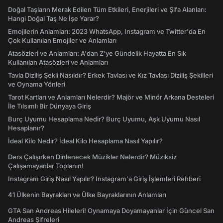
Doğal Taşların Merak Edilen Tüm Etkileri, Enerjileri ve Şifa Alanları:
Hangi Doğal Taş Ne İşe Yarar?
Emojilerin Anlamları: 2023 WhatsApp, Instagram ve Twitter'da En
Çok Kullanılan Emojiler ve Anlamları
Atasözleri ve Anlamları: A'dan Z'ye Gündelik Hayatta En Sık
Kullanılan Atasözleri ve Anlamları
Tavla Diziliş Şekli Nasıldır? Erkek Tavlası ve Kız Tavlası Diziliş Şekilleri
ve Oynama Yönleri
Tarot Kartları ve Anlamları Nelerdir? Majör ve Minör Arkana Desteleri
İle Tılsımlı Bir Dünyaya Giriş
Burç Uyumu Hesaplama Nedir? Burç Uyumu, Aşk Uyumu Nasıl
Hesaplanır?
İdeal Kilo Nedir? İdeal Kilo Hesaplama Nasıl Yapılır?
Ders Çalışırken Dinlenecek Müzikler Nelerdir? Müziksiz
Çalışamayanlar Toplanın!
Instagram Giriş Nasıl Yapılır? Instagram'a Giriş İşlemleri Rehberi
41 Ülkenin Bayrakları ve Ülke Bayraklarının Anlamları
GTA San Andreas Hileleri! Oynamaya Doyamayanlar İçin Güncel San
Andreas Şifreleri