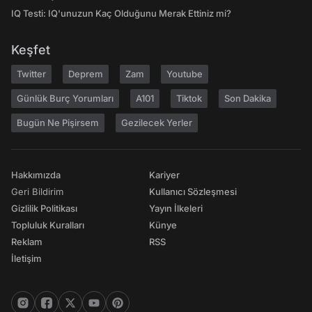
IQ Testi: IQ'unuzun Kaç Olduğunu Merak Ettiniz mi?
Keşfet
Twitter
Deprem
Zam
Youtube
Günlük Burç Yorumları
A101
Tiktok
Son Dakika
Bugün Ne Pişirsem
Gezilecek Yerler
Hakkımızda
Kariyer
Geri Bildirim
Kullanıcı Sözleşmesi
Gizlilik Politikası
Yayın İlkeleri
Topluluk Kuralları
Künye
Reklam
RSS
İletişim