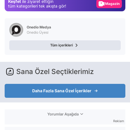
Keşfet
ile ziyaret ettiğin
Magazin
tüm kategorileri tek akışta gör!
Video
Test
Onedio Medya
Onedio Üyesi
Tüm içerikleri
Sana Özel Seçtiklerimiz
Daha Fazla Sana Özel İçerikler
Yorumlar Aşağıda
Reklam