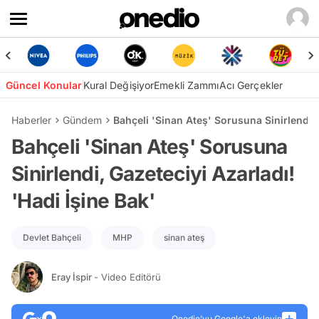
Güncel Konular
Kural Değişiyor
Emekli Zammı
Acı Gerçekler
Haberler
Gündem
Bahçeli 'Sinan Ateş' Sorusuna Sinirlendi, 
Bahçeli 'Sinan Ateş' Sorusuna
Sinirlendi, Gazeteciyi Azarladı!
'Hadi İşine Bak'
Devlet Bahçeli
MHP
sinan ateş
Eray İspir
- Video Editörü
Onedio’yu Google'a ekleyin