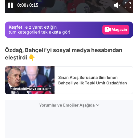
/
Test
Gündem
Keşfet
ile ziyaret ettiğin
Magazin
tüm kategorileri tek akışta gör!
Video
Özdağ, Bahçeli'yi sosyal medya hesabından
Test
eleştirdi 👇
Sinan Ateş Sorusuna Sinirlenen
Bahçeli'ye İlk Tepki Ümit Özdağ'dan
Yorumlar ve Emojiler Aşağıda