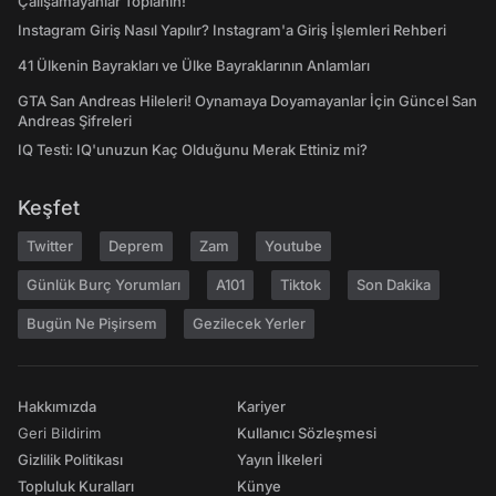
Çalışamayanlar Toplanın!
Instagram Giriş Nasıl Yapılır? Instagram'a Giriş İşlemleri Rehberi
41 Ülkenin Bayrakları ve Ülke Bayraklarının Anlamları
GTA San Andreas Hileleri! Oynamaya Doyamayanlar İçin Güncel San
Andreas Şifreleri
IQ Testi: IQ'unuzun Kaç Olduğunu Merak Ettiniz mi?
Keşfet
Twitter
Deprem
Zam
Youtube
Günlük Burç Yorumları
A101
Tiktok
Son Dakika
Bugün Ne Pişirsem
Gezilecek Yerler
Hakkımızda
Kariyer
Geri Bildirim
Kullanıcı Sözleşmesi
Gizlilik Politikası
Yayın İlkeleri
Topluluk Kuralları
Künye