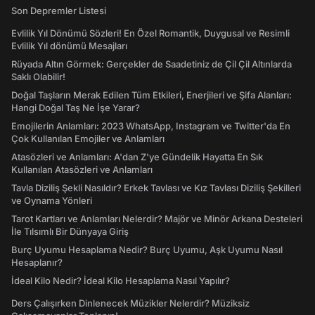
Son Depremler Listesi
Evlilik Yıl Dönümü Sözleri! En Özel Romantik, Duygusal ve Resimli
Evlilik Yıl dönümü Mesajları
Rüyada Altın Görmek: Gerçekler de Saadetiniz de Çil Çil Altınlarda
Saklı Olabilir!
Doğal Taşların Merak Edilen Tüm Etkileri, Enerjileri ve Şifa Alanları:
Hangi Doğal Taş Ne İşe Yarar?
Emojilerin Anlamları: 2023 WhatsApp, Instagram ve Twitter'da En
Çok Kullanılan Emojiler ve Anlamları
Atasözleri ve Anlamları: A'dan Z'ye Gündelik Hayatta En Sık
Kullanılan Atasözleri ve Anlamları
Tavla Diziliş Şekli Nasıldır? Erkek Tavlası ve Kız Tavlası Diziliş Şekilleri
ve Oynama Yönleri
Tarot Kartları ve Anlamları Nelerdir? Majör ve Minör Arkana Desteleri
İle Tılsımlı Bir Dünyaya Giriş
Burç Uyumu Hesaplama Nedir? Burç Uyumu, Aşk Uyumu Nasıl
Hesaplanır?
İdeal Kilo Nedir? İdeal Kilo Hesaplama Nasıl Yapılır?
Ders Çalışırken Dinlenecek Müzikler Nelerdir? Müziksiz