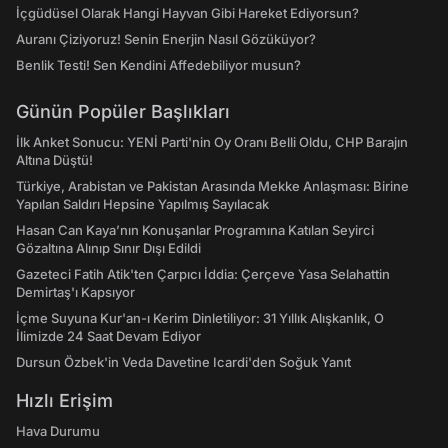
İçgüdüsel Olarak Hangi Hayvan Gibi Hareket Ediyorsun?
Auranı Çiziyoruz! Senin Enerjin Nasıl Gözüküyor?
Benlik Testi! Sen Kendini Affedebiliyor musun?
Günün Popüler Başlıkları
İlk Anket Sonucu: YENİ Parti'nin Oy Oranı Belli Oldu, CHP Barajın
Altına Düştü!
Türkiye, Arabistan ve Pakistan Arasında Mekke Anlaşması: Birine
Yapılan Saldırı Hepsine Yapılmış Sayılacak
Hasan Can Kaya’nın Konuşanlar Programına Katılan Seyirci
Gözaltına Alınıp Sınır Dışı Edildi
Gazeteci Fatih Atik'ten Çarpıcı İddia: Çerçeve Yasa Selahattin
Demirtaş'ı Kapsıyor
İçme Suyuna Kur'an-ı Kerim Dinletiliyor: 31 Yıllık Alışkanlık, O
İlimizde 24 Saat Devam Ediyor
Dursun Özbek'in Veda Davetine Icardi'den Soğuk Yanıt
Hızlı Erişim
Hava Durumu