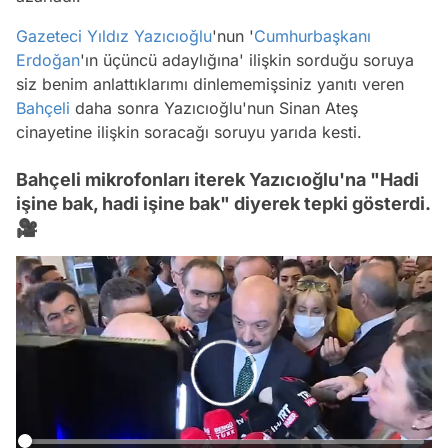
Gazeteci
Yıldız Yazıcıoğlu
'nun '
Cumhurbaşkanı
Erdoğan
'ın üçüncü adaylığına' ilişkin sorduğu soruya
siz benim anlattıklarımı dinlememişsiniz yanıtı veren
Bahçeli
daha sonra Yazıcıoğlu'nun Sinan Ateş
cinayetine ilişkin soracağı soruyu yarıda kesti.
Bahçeli mikrofonları iterek Yazıcıoğlu'na "Hadi
işine bak, hadi işine bak" diyerek tepki gösterdi.
🎥
Video