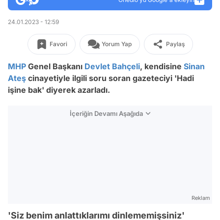
24.01.2023 - 12:59
Favori
Yorum Yap
Paylaş
MHP
Genel Başkanı
Devlet Bahçeli
, kendisine
Sinan
Ateş
cinayetiyle ilgili soru soran gazeteciyi 'Hadi
işine bak' diyerek azarladı.
İçeriğin Devamı Aşağıda
Reklam
'Siz benim anlattıklarımı dinlememişsiniz'