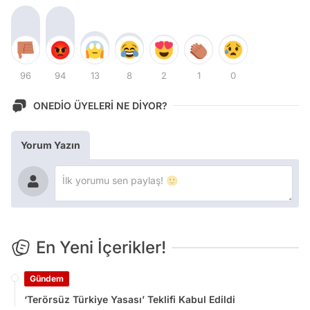
96
94
13
8
2
1
0
ONEDİO ÜYELERİ NE DİYOR?
Yorum Yazın
En Yeni İçerikler!
Gündem
‘Terörsüz Türkiye Yasası’ Teklifi Kabul Edildi