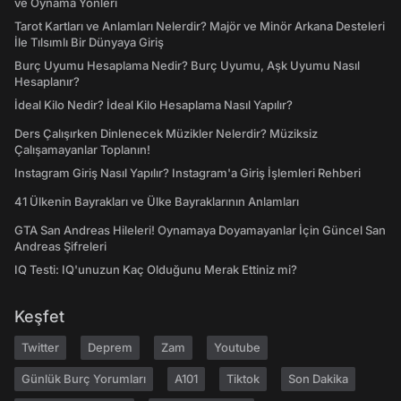
ve Oynama Yönleri
Tarot Kartları ve Anlamları Nelerdir? Majör ve Minör Arkana Desteleri
İle Tılsımlı Bir Dünyaya Giriş
Burç Uyumu Hesaplama Nedir? Burç Uyumu, Aşk Uyumu Nasıl
Hesaplanır?
İdeal Kilo Nedir? İdeal Kilo Hesaplama Nasıl Yapılır?
Ders Çalışırken Dinlenecek Müzikler Nelerdir? Müziksiz
Çalışamayanlar Toplanın!
Instagram Giriş Nasıl Yapılır? Instagram'a Giriş İşlemleri Rehberi
41 Ülkenin Bayrakları ve Ülke Bayraklarının Anlamları
GTA San Andreas Hileleri! Oynamaya Doyamayanlar İçin Güncel San
Andreas Şifreleri
IQ Testi: IQ'unuzun Kaç Olduğunu Merak Ettiniz mi?
Keşfet
Twitter
Deprem
Zam
Youtube
Günlük Burç Yorumları
A101
Tiktok
Son Dakika