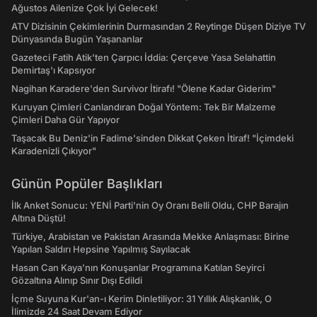
Ağustos Ailenize Çok İyi Gelecek!
ATV Dizisinin Çekimlerinin Durmasından 2 Reytinge Düşen Diziye TV
Dünyasında Bugün Yaşananlar
Gazeteci Fatih Atik'ten Çarpıcı İddia: Çerçeve Yasa Selahattin
Demirtaş'ı Kapsıyor
Nagihan Karadere'den Survivor İtirafı! "Ölene Kadar Giderim"
Kuruyan Çimleri Canlandıran Doğal Yöntem: Tek Bir Malzeme
Çimleri Daha Gür Yapıyor
Taşacak Bu Deniz'in Fadime'sinden Dikkat Çeken İtiraf! "İçimdeki
Karadenizli Çıkıyor"
Günün Popüler Başlıkları
İlk Anket Sonucu: YENİ Parti'nin Oy Oranı Belli Oldu, CHP Barajın
Altına Düştü!
Türkiye, Arabistan ve Pakistan Arasında Mekke Anlaşması: Birine
Yapılan Saldırı Hepsine Yapılmış Sayılacak
Hasan Can Kaya’nın Konuşanlar Programına Katılan Seyirci
Gözaltına Alınıp Sınır Dışı Edildi
İçme Suyuna Kur'an-ı Kerim Dinletiliyor: 31 Yıllık Alışkanlık, O
İlimizde 24 Saat Devam Ediyor