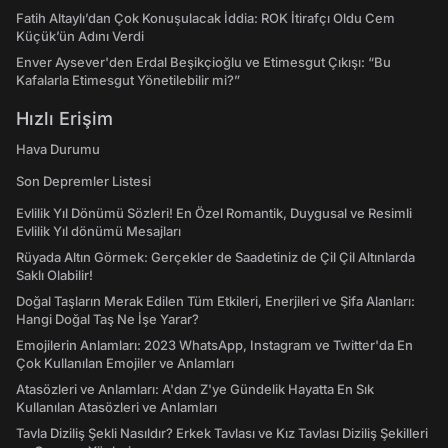
Fatih Altaylı’dan Çok Konuşulacak İddia: ROK İtirafçı Oldu Cem
Küçük’ün Adını Verdi
Enver Aysever'den Erdal Beşikçioğlu ve Etimesgut Çıkışı: “Bu
Kafalarla Etimesgut Yönetilebilir mi?”
Hızlı Erişim
Hava Durumu
Son Depremler Listesi
Evlilik Yıl Dönümü Sözleri! En Özel Romantik, Duygusal ve Resimli
Evlilik Yıl dönümü Mesajları
Rüyada Altın Görmek: Gerçekler de Saadetiniz de Çil Çil Altınlarda
Saklı Olabilir!
Doğal Taşların Merak Edilen Tüm Etkileri, Enerjileri ve Şifa Alanları:
Hangi Doğal Taş Ne İşe Yarar?
Emojilerin Anlamları: 2023 WhatsApp, Instagram ve Twitter'da En
Çok Kullanılan Emojiler ve Anlamları
Atasözleri ve Anlamları: A'dan Z'ye Gündelik Hayatta En Sık
Kullanılan Atasözleri ve Anlamları
Tavla Diziliş Şekli Nasıldır? Erkek Tavlası ve Kız Tavlası Diziliş Şekilleri