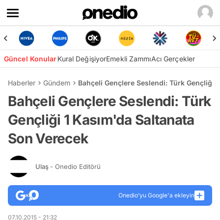
Güncel Konular
Kural Değişiyor
Emekli Zammı
Acı Gerçekler
Haberler
Gündem
Bahçeli Gençlere Seslendi: Türk Gençliği 
Bahçeli Gençlere Seslendi: Türk
Gençliği 1 Kasım'da Saltanata
Son Verecek
Ulaş
- Onedio Editörü
Onedio’yu Google'a ekleyin
07.10.2015 - 21:32