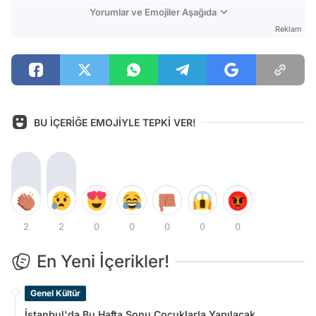
Yorumlar ve Emojiler Aşağıda
Reklam
BU İÇERİĞE EMOJİYLE TEPKİ VER!
2
2
0
0
0
0
0
En Yeni İçerikler!
Genel Kültür
İstanbul'da Bu Hafta Sonu Çocuklarla Yapılacak