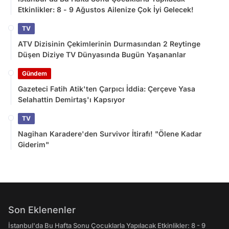
Etkinlikler: 8 - 9 Ağustos Ailenize Çok İyi Gelecek!
TV
ATV Dizisinin Çekimlerinin Durmasından 2 Reytinge
Düşen Diziye TV Dünyasında Bugün Yaşananlar
Gündem
Gazeteci Fatih Atik'ten Çarpıcı İddia: Çerçeve Yasa
Selahattin Demirtaş'ı Kapsıyor
TV
Nagihan Karadere'den Survivor İtirafı! "Ölene Kadar
Giderim"
Son Eklenenler
İstanbul'da Bu Hafta Sonu Çocuklarla Yapılacak Etkinlikler: 8 - 9