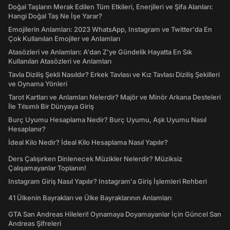
Doğal Taşların Merak Edilen Tüm Etkileri, Enerjileri ve Şifa Alanları:
Hangi Doğal Taş Ne İşe Yarar?
Emojilerin Anlamları: 2023 WhatsApp, Instagram ve Twitter'da En
Çok Kullanılan Emojiler ve Anlamları
Atasözleri ve Anlamları: A'dan Z'ye Gündelik Hayatta En Sık
Kullanılan Atasözleri ve Anlamları
Tavla Diziliş Şekli Nasıldır? Erkek Tavlası ve Kız Tavlası Diziliş Şekilleri
ve Oynama Yönleri
Tarot Kartları ve Anlamları Nelerdir? Majör ve Minör Arkana Desteleri
İle Tılsımlı Bir Dünyaya Giriş
Burç Uyumu Hesaplama Nedir? Burç Uyumu, Aşk Uyumu Nasıl
Hesaplanır?
İdeal Kilo Nedir? İdeal Kilo Hesaplama Nasıl Yapılır?
Ders Çalışırken Dinlenecek Müzikler Nelerdir? Müziksiz
Çalışamayanlar Toplanın!
Instagram Giriş Nasıl Yapılır? Instagram'a Giriş İşlemleri Rehberi
41 Ülkenin Bayrakları ve Ülke Bayraklarının Anlamları
GTA San Andreas Hileleri! Oynamaya Doyamayanlar İçin Güncel San
Andreas Şifreleri