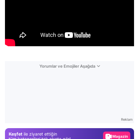
Yorumlar ve Emojiler Aşağıda
Video
Test
Reklam
Gündem
Keşfet
ile ziyaret ettiğin
Magazin
tüm kategorileri tek akışta gör!