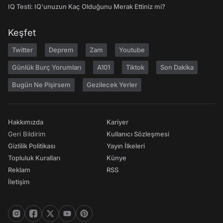
IQ Testi: IQ'unuzun Kaç Olduğunu Merak Ettiniz mi?
Keşfet
Twitter
Deprem
Zam
Youtube
Günlük Burç Yorumları
A101
Tiktok
Son Dakika
Bugün Ne Pişirsem
Gezilecek Yerler
Hakkımızda
Kariyer
Geri Bildirim
Kullanıcı Sözleşmesi
Gizlilik Politikası
Yayın İlkeleri
Topluluk Kuralları
Künye
Reklam
RSS
İletişim