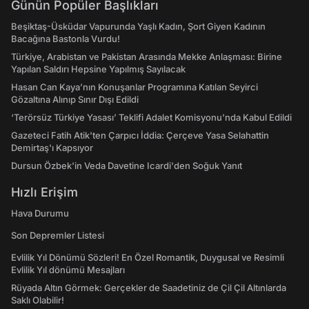
Günün Popüler Başlıkları
Beşiktaş-Üsküdar Vapurunda Yaşlı Kadın, Şort Giyen Kadının
Bacağına Bastonla Vurdu!
Türkiye, Arabistan ve Pakistan Arasında Mekke Anlaşması: Birine
Yapılan Saldırı Hepsine Yapılmış Sayılacak
Hasan Can Kaya’nın Konuşanlar Programına Katılan Seyirci
Gözaltına Alınıp Sınır Dışı Edildi
‘Terörsüz Türkiye Yasası’ Teklifi Adalet Komisyonu'nda Kabul Edildi
Gazeteci Fatih Atik'ten Çarpıcı İddia: Çerçeve Yasa Selahattin
Demirtaş'ı Kapsıyor
Dursun Özbek'in Veda Davetine Icardi'den Soğuk Yanıt
Hızlı Erişim
Hava Durumu
Son Depremler Listesi
Evlilik Yıl Dönümü Sözleri! En Özel Romantik, Duygusal ve Resimli
Evlilik Yıl dönümü Mesajları
Rüyada Altın Görmek: Gerçekler de Saadetiniz de Çil Çil Altınlarda
Saklı Olabilir!