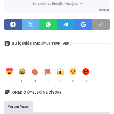
Yorumlar ve Emojiler Aşağıda
Reklam
BU İÇERİĞE EMOJİYLE TEPKİ VER!
0
0
0
0
0
0
0
ONEDİO ÜYELERİ NE DİYOR?
Yorum Yazın