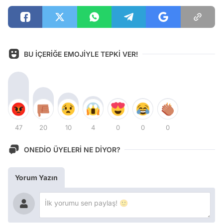
BU İÇERİĞE EMOJİYLE TEPKİ VER!
47
20
10
4
0
0
0
ONEDİO ÜYELERİ NE DİYOR?
Yorum Yazın