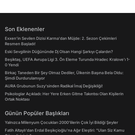
Son Eklenenler
Exxen'in Sevilen Dizisi Karma'dan Müjde: 2. Sezon Çekimleri
Resmen Başladı!
Eski Sevgilinin Düğününde Dj Olsan Hangi Şarkıyı Çalardın?
Beşiktaş, UEFA Avrupa Ligi 3. Ön Eleme Turunda Hradec Kralove'ı 1-
0 Yendi
Birkaç Taneden Bir Şey Olmaz Dediler, Ülkenin Başına Bela Oldu:
Şimdi Durdurulamıyor
AURA Grubunun Suzy'sinden Radikal İmaj Değişikliği!
Psikologlar Açıkladı: Her Yere Erken Gitme Takıntısı Olan Kişilerin
Ortak Noktası
Günün Popüler Başlıkları
Yalnızca Milenyum Çocukları 2000'lilerin Çok İyi Bildiği Şeyler
Fatih Altaylı'dan Erdal Beşikçioğlu'na Ağır Eleştiri: "Ulan Siz Kamu