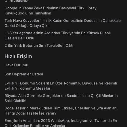
Görevlisisiniz"
Google'ın Yapay Zeka Biriminin Başındaki Türk: Koray
Kavukçuoğlu'nu Tanıyalım!
Türk Hava Kuvvetleri'nin İlk Kadın Generalinin Dedesinin Çanakkale
Gazisi Olduğu Ortaya Çıktı
LGS Yerleştirmelerinin Ardından Türkiye'nin En Yüksek Puanlı
Liseleri Belli Oldu
2 Bin Yıllık Betonun Sırrı Tuvaletten Çıktı
Hızlı Erişim
Hava Durumu
Son Depremler Listesi
Evlilik Yıl Dönümü Sözleri! En Özel Romantik, Duygusal ve Resimli
Evlilik Yıl dönümü Mesajları
Rüyada Altın Görmek: Gerçekler de Saadetiniz de Çil Çil Altınlarda
Saklı Olabilir!
Doğal Taşların Merak Edilen Tüm Etkileri, Enerjileri ve Şifa Alanları:
Hangi Doğal Taş Ne İşe Yarar?
Emojilerin Anlamları: 2023 WhatsApp, Instagram ve Twitter'da En
Çok Kullanılan Emojiler ve Anlamları