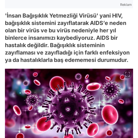
Reklam
'İnsan Bağışıklık Yetmezliği Virüsü' yani HIV,
bağışıklık sistemini zayıflatarak AIDS’e neden
olan bir virüs ve bu virüs nedeniyle her yıl
binlerce insanımızı kaybediyoruz. AIDS bir
hastalık değildir. Bağışıklık sisteminin
zayıflaması ve zayıfladığı için farklı enfeksiyon
ya da hastalıklarla baş edememesi durumudur.