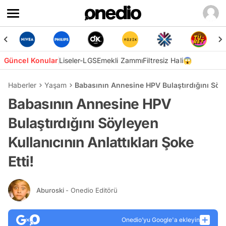
Güncel Konular
Liseler-LGS
Emekli Zammı
Filtresiz Hali😱
Haberler
Yaşam
Babasının Annesine HPV Bulaştırdığını Söyle
Babasının Annesine HPV
Bulaştırdığını Söyleyen
Kullanıcının Anlattıkları Şoke
Etti!
Aburoski
- Onedio Editörü
Onedio’yu Google'a ekleyin