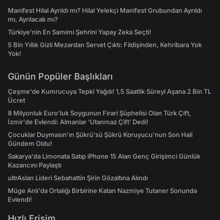
Manifest Hilal Ayrıldı mı? Hilal Yelekçi Manifest Grubundan Ayrıldı
mı, Ayrılacak mı?
Türkiye'nin En Samimi Şehrini Yapay Zeka Seçti!
5 Bin Yıllık Gizli Mezardan Servet Çıktı: Fildişinden, Kehribara Yok
Yok!
Günün Popüler Başlıkları
Çeşme'de Kumrucuya Tepki Yağdı! 1,5 Saatlik Süreyi Aşana 2 Bin TL
Ücret
8 Milyonluk Euro'luk Soygunun Firari Şüphelisi Olan Türk Çift,
İzmir'de Evlendi: Almanlar 'Utanmaz Çift' Dedi!
Çocuklar Duymasın'ın Şükrü'sü Şükrü Koruyucu'nun Son Hali
Gündem Oldu!
Sakarya'da Limonata Satıp iPhone 15 Alan Genç Girişimci Günlük
Kazancını Paylaştı
ultrAslan Lideri Sebahattin Şirin Gözaltına Alındı
Müge Anlı'da Ortalığı Birbirine Katan Nazmiye Tutaner Sonunda
Evlendi!
Hızlı Erişim