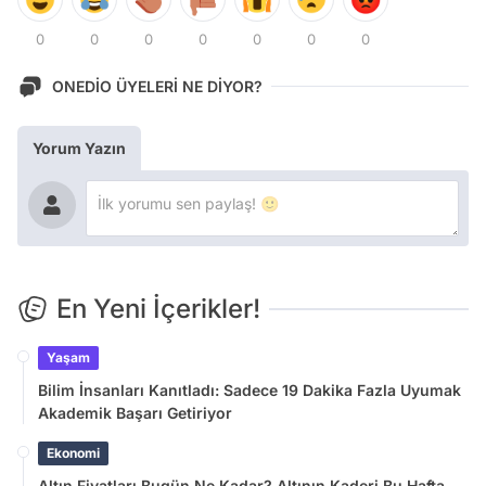
0
0
0
0
0
0
0
ONEDİO ÜYELERİ NE DİYOR?
Yorum Yazın
En Yeni İçerikler!
Yaşam
Bilim İnsanları Kanıtladı: Sadece 19 Dakika Fazla Uyumak
Akademik Başarı Getiriyor
Ekonomi
Altın Fiyatları Bugün Ne Kadar? Altının Kaderi Bu Hafta