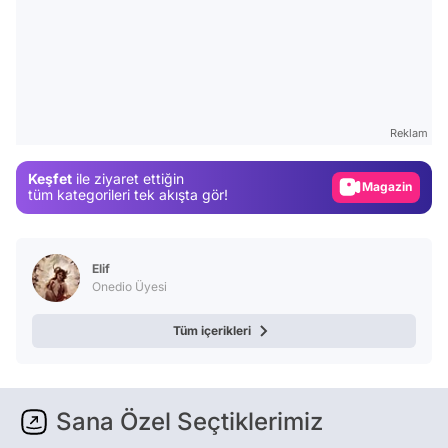
Video
Test
Reklam
Gündem
Keşfet
ile ziyaret ettiğin
Magazin
tüm kategorileri tek akışta gör!
Video
Test
Elif
Onedio Üyesi
Tüm içerikleri
Sana Özel Seçtiklerimiz