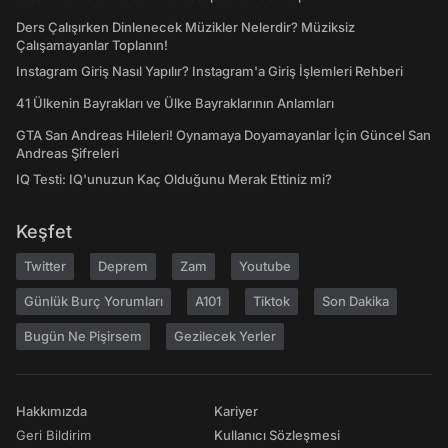
Ders Çalışırken Dinlenecek Müzikler Nelerdir? Müziksiz
Çalışamayanlar Toplanın!
Instagram Giriş Nasıl Yapılır? Instagram'a Giriş İşlemleri Rehberi
41 Ülkenin Bayrakları ve Ülke Bayraklarının Anlamları
GTA San Andreas Hileleri! Oynamaya Doyamayanlar İçin Güncel San
Andreas Şifreleri
IQ Testi: IQ'unuzun Kaç Olduğunu Merak Ettiniz mi?
Keşfet
Twitter
Deprem
Zam
Youtube
Günlük Burç Yorumları
A101
Tiktok
Son Dakika
Bugün Ne Pişirsem
Gezilecek Yerler
Hakkımızda
Kariyer
Geri Bildirim
Kullanıcı Sözleşmesi