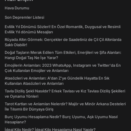
Hava Durumu
Son Depremler Listesi
Evlilik Yıl Dönümü Sözleri! En Özel Romantik, Duygusal ve Resimli
Evlilik Yıl dönümü Mesajları
Rüyada Altın Görmek: Gerçekler de Saadetiniz de Çil Çil Altınlarda
Saklı Olabilir!
Doğal Taşların Merak Edilen Tüm Etkileri, Enerjileri ve Şifa Alanları:
Hangi Doğal Taş Ne İşe Yarar?
Emojilerin Anlamları: 2023 WhatsApp, Instagram ve Twitter'da En
Çok Kullanılan Emojiler ve Anlamları
Atasözleri ve Anlamları: A'dan Z'ye Gündelik Hayatta En Sık
Kullanılan Atasözleri ve Anlamları
Tavla Diziliş Şekli Nasıldır? Erkek Tavlası ve Kız Tavlası Diziliş Şekilleri
ve Oynama Yönleri
Tarot Kartları ve Anlamları Nelerdir? Majör ve Minör Arkana Desteleri
İle Tılsımlı Bir Dünyaya Giriş
Burç Uyumu Hesaplama Nedir? Burç Uyumu, Aşk Uyumu Nasıl
Hesaplanır?
İdeal Kilo Nedir? İdeal Kilo Hesaplama Nasıl Yapılır?