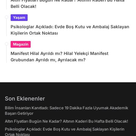
Belli Olacak!
Yaşam
Psikologlar Açıkladı: Evde Boş Kutu ve Ambalaj Saklayan
Kişilerin Ortak Noktası
Magazin
Manifest Hilal Ayrıldı mı? Hilal Yelekçi Manifest
Grubundan Ayrıldı mı, Ayrılacak mı?
Son Eklenenler
Bilim İnsanları Kanıtladı: Sadece 19 Dakika Fazla Uyumak Akademik
Başarı Getiriyor
Altın Fiyatları Bugün Ne Kadar? Altının Kaderi Bu Hafta Belli Olacak!
Psikologlar Açıkladı: Evde Boş Kutu ve Ambalaj Saklayan Kişilerin
Ortak Noktası