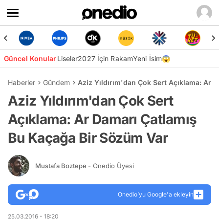
Güncel Konular
Liseler
2027 İçin Rakam
Yeni İsim😱
Haberler
Gündem
Aziz Yıldırım'dan Çok Sert Açıklama: Ar 
Aziz Yıldırım'dan Çok Sert
Açıklama: Ar Damarı Çatlamış
Bu Kaçağa Bir Sözüm Var
Mustafa Boztepe
- Onedio Üyesi
Onedio’yu Google'a ekleyin
25.03.2016 - 18:20