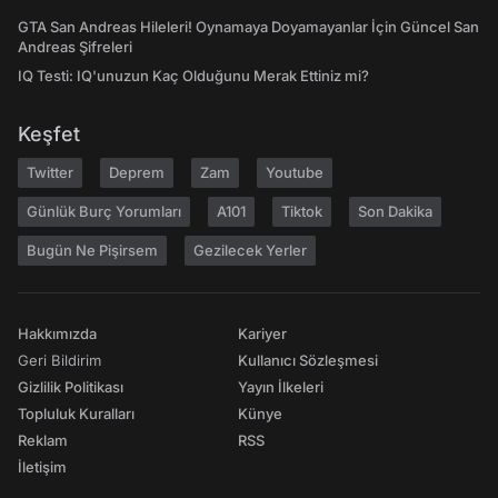
GTA San Andreas Hileleri! Oynamaya Doyamayanlar İçin Güncel San
Andreas Şifreleri
IQ Testi: IQ'unuzun Kaç Olduğunu Merak Ettiniz mi?
Keşfet
Twitter
Deprem
Zam
Youtube
Günlük Burç Yorumları
A101
Tiktok
Son Dakika
Bugün Ne Pişirsem
Gezilecek Yerler
Hakkımızda
Kariyer
Geri Bildirim
Kullanıcı Sözleşmesi
Gizlilik Politikası
Yayın İlkeleri
Topluluk Kuralları
Künye
Reklam
RSS
İletişim