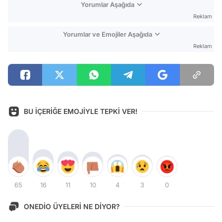
Yorumlar Aşağıda
Reklam
Yorumlar ve Emojiler Aşağıda
Reklam
BU İÇERİĞE EMOJİYLE TEPKİ VER!
65
16
11
10
4
3
0
ONEDİO ÜYELERİ NE DİYOR?