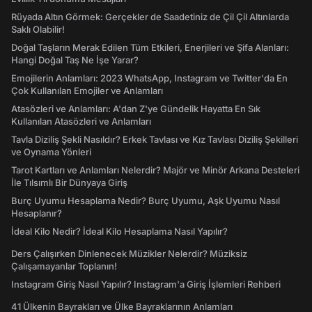
Rüyada Altın Görmek: Gerçekler de Saadetiniz de Çil Çil Altınlarda
Saklı Olabilir!
Doğal Taşların Merak Edilen Tüm Etkileri, Enerjileri ve Şifa Alanları:
Hangi Doğal Taş Ne İşe Yarar?
Emojilerin Anlamları: 2023 WhatsApp, Instagram ve Twitter'da En
Çok Kullanılan Emojiler ve Anlamları
Atasözleri ve Anlamları: A'dan Z'ye Gündelik Hayatta En Sık
Kullanılan Atasözleri ve Anlamları
Tavla Diziliş Şekli Nasıldır? Erkek Tavlası ve Kız Tavlası Diziliş Şekilleri
ve Oynama Yönleri
Tarot Kartları ve Anlamları Nelerdir? Majör ve Minör Arkana Desteleri
İle Tılsımlı Bir Dünyaya Giriş
Burç Uyumu Hesaplama Nedir? Burç Uyumu, Aşk Uyumu Nasıl
Hesaplanır?
İdeal Kilo Nedir? İdeal Kilo Hesaplama Nasıl Yapılır?
Ders Çalışırken Dinlenecek Müzikler Nelerdir? Müziksiz
Çalışamayanlar Toplanın!
Instagram Giriş Nasıl Yapılır? Instagram'a Giriş İşlemleri Rehberi
41 Ülkenin Bayrakları ve Ülke Bayraklarının Anlamları