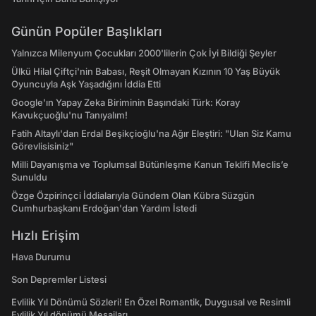
Günün Popüler Başlıkları
Yalnızca Milenyum Çocukları 2000'lilerin Çok İyi Bildiği Şeyler
Ülkü Hilal Çiftçi'nin Babası, Reşit Olmayan Kızının 10 Yaş Büyük
Oyuncuyla Aşk Yaşadığını İddia Etti
Google'ın Yapay Zeka Biriminin Başındaki Türk: Koray
Kavukçuoğlu'nu Tanıyalım!
Fatih Altaylı'dan Erdal Beşikçioğlu'na Ağır Eleştiri: "Ulan Siz Kamu
Görevlisisiniz"
Milli Dayanışma ve Toplumsal Bütünleşme Kanun Teklifi Meclis’e
Sunuldu
Özge Özpirinçci İddialarıyla Gündem Olan Kübra Süzgün
Cumhurbaşkanı Erdoğan'dan Yardım İstedi
Hızlı Erişim
Hava Durumu
Son Depremler Listesi
Evlilik Yıl Dönümü Sözleri! En Özel Romantik, Duygusal ve Resimli
Evlilik Yıl dönümü Mesajları