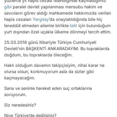
yüzlerce yıl hapis cezası istendiğinde kaçmadığımız
gibi
paralel devlet yapılanması mensubu hakim ve
savcıların görev aldığı mahkemede hakkımızda verilen
hapis cezaları
Yargıtay
’da onaylatıldığında bile hiç
tereddüt etmeden ailemle birlikte
tatil
için bulunduğum
yurt dışından özel uçakla ülkeme dönmeyi tercih ettim.
25.03.2016 günü itibariyle Türkiye Cumhuriyeti
Devleti’nin BAŞKENTİ ANKARADAYIM. Bu topraklarda
doğdum, bu topraklarda öleceğim.
Haklı olduğum davamın takipçisiyim, nihai karar ne
olursa olsun, korkmuyorum asla da sizler gibi
kaçmayacağım.
Sana ve seninle hareket eden suç ortaklarına
soruyorum.
Siz neredesiniz?
Niye Türkiye’de değilsiniz?