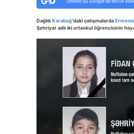
Onedio’yu Google’da tercih edil
Dağlık
Karabağ
'daki çatışmalarda
Ermenis
Şehriyar adlı iki ortaokul öğrencisinin hayat