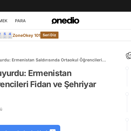
MEK
PARA
ZoneOkey 101
Seri Diz
yurdu: Ermenistan Saldırısında Ortaokul Öğrencileri
du
Duyurdu: Ermenistan
encileri Fidan ve Şehriyar
rü