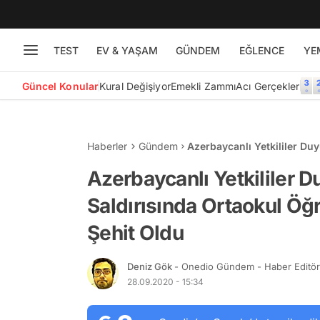
TEST
EV & YAŞAM
GÜNDEM
EĞLENCE
YE
Güncel Konular
Kural Değişiyor
Emekli Zammı
Acı Gerçekler
Haberler
Gündem
Azerbaycanlı Yetkililer Du
Fidan ve Şehriyar Şehit Ol
Azerbaycanlı Yetkililer 
Saldırısında Ortaokul Öğr
Şehit Oldu
Deniz Gök
- Onedio Gündem - Haber Editö
28.09.2020 - 15:34