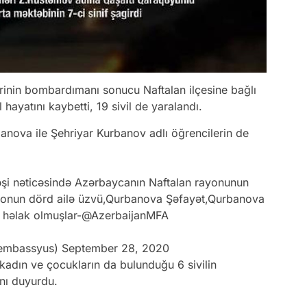
inin bombardımanı sonucu Naftalan ilçesine bağlı
hayatını kaybetti, 19 sivil de yaralandı.
anova ile Şehriyar Kurbanov adlı öğrencilerin de
atəşi nəticəsində Azərbaycanın Naftalan rayonunun
ə onun dörd ailə üzvü,Qurbanova Şəfayət,Qurbanova
həlak olmuşlar-
@AzerbaijanMFA
zembassyus)
September 28, 2020
kadın ve çocukların da bulunduğu 6 sivilin
ını duyurdu.