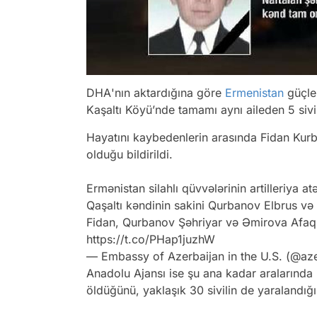
DHA
'nın aktardığına göre
Ermenistan
güçler
Kaşaltı Köyü’nde tamamı aynı aileden 5 sivil 
Hayatını kaybedenlerin arasında Fidan Kurb
olduğu bildirildi.
Ermənistan silahlı qüvvələrinin artilleriya 
Qaşaltı kəndinin sakini Qurbanov Elbrus v
Fidan, Qurbanov Şəhriyar və Əmirova Afaq 
https://t.co/PHap1juzhW
— Embassy of Azerbaijan in the U.S. (@a
Anadolu Ajansı
ise şu ana kadar aralarında 
öldüğünü, yaklaşık 30 sivilin de yaralandığ