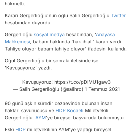
hükmetti.
Kararı Gergerlioğlu'nun oğlu Salih Gergerlioğlu
Twitter
hesabından duyurdu.
Gergerlioğlu
sosyal medya
hesabından, '
Anayasa
Mahkemesi
, babam hakkında 'hak ihlali' kararı verdi.
Tahliye oluyor babam tahliye oluyor' ifadesini kullandı.
Oğul Gergerlioğlu bir sonraki iletisinde ise
'Kavuşuyoruz' yazdı.
Kavuşuyoruz!
https://t.co/pDiMU1gaw3
— Salih Gergerlioğlu (@salihro)
1 Temmuz 2021
90 günü aşkın süredir cezaevinde bulunan insan
hakları savunucusu ve
HDP
Kocaeli
Milletvekili
Gergerlioğlu,
AYM
'ye bireysel başvuruda bulunmuştu.
Eski
HDP
milletvekilinin AYM'ye yaptığı bireysel