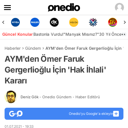
Güncel Konular
Bastonla Vurdu!
"Manyak Mısınız?"
30 Yıl Önce👀
Haberler
Gündem
AYM'den Ömer Faruk Gergerlioğlu İçin 'Hak
AYM'den Ömer Faruk
Gergerlioğlu İçin 'Hak İhlali'
Kararı
Deniz Gök
- Onedio Gündem - Haber Editörü
Onedio’yu Google'a ekleyin
01.07.2021 - 19:33