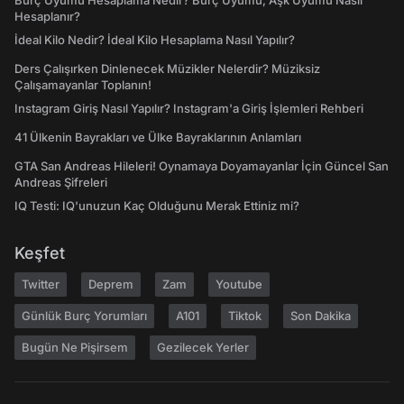
Burç Uyumu Hesaplama Nedir? Burç Uyumu, Aşk Uyumu Nasıl
Hesaplanır?
İdeal Kilo Nedir? İdeal Kilo Hesaplama Nasıl Yapılır?
Ders Çalışırken Dinlenecek Müzikler Nelerdir? Müziksiz
Çalışamayanlar Toplanın!
Instagram Giriş Nasıl Yapılır? Instagram'a Giriş İşlemleri Rehberi
41 Ülkenin Bayrakları ve Ülke Bayraklarının Anlamları
GTA San Andreas Hileleri! Oynamaya Doyamayanlar İçin Güncel San
Andreas Şifreleri
IQ Testi: IQ'unuzun Kaç Olduğunu Merak Ettiniz mi?
Keşfet
Twitter
Deprem
Zam
Youtube
Günlük Burç Yorumları
A101
Tiktok
Son Dakika
Bugün Ne Pişirsem
Gezilecek Yerler