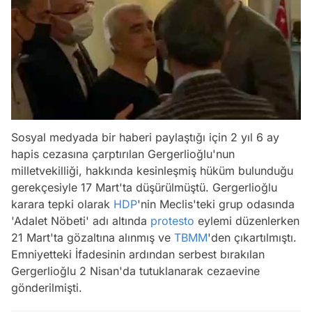
Sosyal medyada bir haberi paylaştığı için 2 yıl 6 ay
hapis cezasına çarptırılan Gergerlioğlu'nun
milletvekilliği, hakkında kesinleşmiş hüküm bulunduğu
gerekçesiyle 17 Mart'ta düşürülmüştü. Gergerlioğlu
karara tepki olarak
HDP
'nin Meclis'teki grup odasında
'Adalet Nöbeti' adı altında
protesto
eylemi düzenlerken
21 Mart'ta gözaltına alınmış ve
TBMM
'den çıkartılmıştı.
Emniyetteki İfadesinin ardından serbest bırakılan
Gergerlioğlu 2 Nisan'da tutuklanarak cezaevine
gönderilmişti.