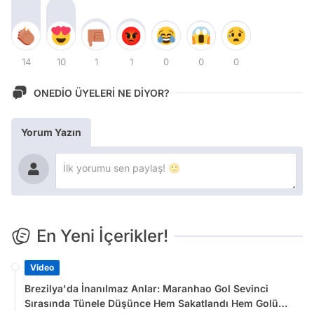
14
10
1
1
0
0
0
ONEDİO ÜYELERİ NE DİYOR?
Yorum Yazın
En Yeni İçerikler!
Video
Brezilya'da İnanılmaz Anlar: Maranhao Gol Sevinci
Sırasında Tünele Düşünce Hem Sakatlandı Hem Golü