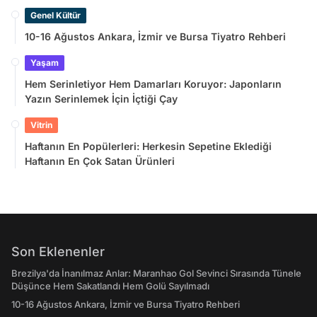
Sayılmadı
Genel Kültür
10-16 Ağustos Ankara, İzmir ve Bursa Tiyatro Rehberi
Yaşam
Hem Serinletiyor Hem Damarları Koruyor: Japonların
Yazın Serinlemek İçin İçtiği Çay
Vitrin
Haftanın En Popülerleri: Herkesin Sepetine Eklediği
Haftanın En Çok Satan Ürünleri
Son Eklenenler
Brezilya'da İnanılmaz Anlar: Maranhao Gol Sevinci Sırasında Tünele
Düşünce Hem Sakatlandı Hem Golü Sayılmadı
10-16 Ağustos Ankara, İzmir ve Bursa Tiyatro Rehberi