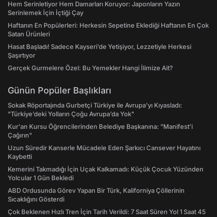
Hem Serinletiyor Hem Damarları Koruyor: Japonların Yazın
Serinlemek İçin İçtiği Çay
Haftanın En Popülerleri: Herkesin Sepetine Eklediği Haftanın En Çok
Satan Ürünleri
Hasat Başladı! Sadece Kayseri’de Yetişiyor, Lezzetiyle Herkesi
Şaşırtıyor
Gerçek Gurmelere Özel: Bu Yemekler Hangi İlimize Ait?
Günün Popüler Başlıkları
Sokak Röportajında Gurbetçi Türkiye ile Avrupa'yı Kıyasladı:
"Türkiye’deki Yolların Çoğu Avrupa’da Yok"
Kur'an Kursu Öğrencilerinden Belediye Başkanına: "Manifest’i
Çağırın"
Uzun Süredir Kanserle Mücadele Eden Şarkıcı Cansever Hayatını
Kaybetti
Kemerini Takmadığı İçin Uçak Kalkamadı: Küçük Çocuk Yüzünden
Yolcular 1 Gün Bekledi
ABD Ordusunda Görev Yapan Bir Türk, Kaliforniya Çöllerinin
Sıcaklığını Gösterdi
Çok Beklenen Hızlı Tren İçin Tarih Verildi: 7 Saat Süren Yol 1 Saat 45