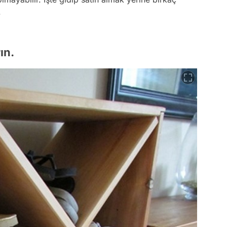
.
ın.