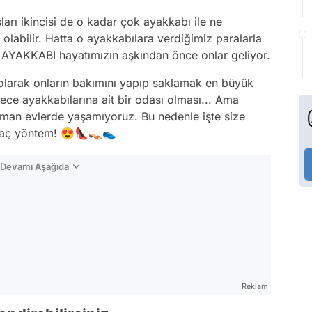
arı ikincisi de o kadar çok ayakkabı ile ne
labilir. Hatta o ayakkabılara verdiğimiz paralarla
ar AYAKKABI hayatımızın aşkından önce onlar geliyor.
 olarak onların bakımını yapıp saklamak en büyük
ce ayakkabılarına ait bir odası olması... Ama
aman evlerde yaşamıyoruz. Bu nedenle işte size
irkaç yöntem! 😍👠👡👟
n Devamı Aşağıda
Reklam