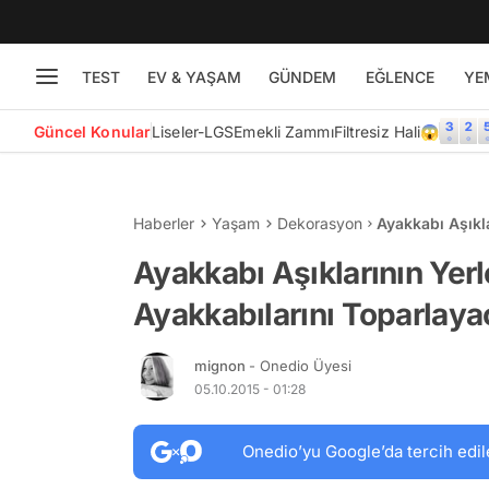
TEST
EV & YAŞAM
GÜNDEM
EĞLENCE
YE
Güncel Konular
Liseler-LGS
Emekli Zammı
Filtresiz Hali😱
Haberler
Yaşam
Dekorasyon
Ayakkabı Aşıkl
Toparlayacak 1
Ayakkabı Aşıklarının Yer
Ayakkabılarını Toparlayac
mignon
- Onedio Üyesi
05.10.2015 - 01:28
Onedio’yu Google’da tercih edil