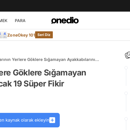
MEK
PARA
ZoneOkey 101
Seri Diz
arının Yerlere Göklere Sığamayan Ayakkabılarını
9 Süper Fikir
lere Göklere Sığamayan
ak 19 Süper Fikir
en kaynak olarak ekleyin