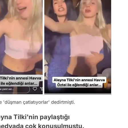
e 'düşman çatlatıyorlar' dedirtmişti.
na Tilki'nin paylaştığı
 medyada çok konuşulmuştu.