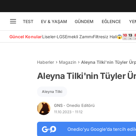
TEST
EV & YAŞAM
GÜNDEM
EĞLENCE
YE
Güncel Konular
Liseler-LGS
Emekli Zammı
Filtresiz Hali😱
Haberler
Magazin
Aleyna Tilki'nin Tüyler Ürp
Aleyna Tilki'nin Tüyler Ür
Aleyna Tilki
GNS
- Onedio Editörü
11.10.2023 - 11:12
Onedio’yu Google’da tercih edil