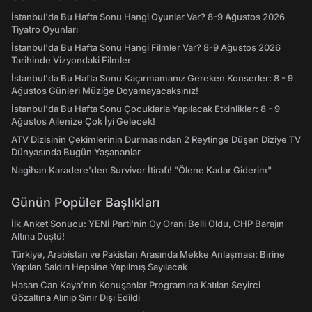
İstanbul'da Bu Hafta Sonu Hangi Oyunlar Var? 8-9 Ağustos 2026
Tiyatro Oyunları
İstanbul'da Bu Hafta Sonu Hangi Filmler Var? 8-9 Ağustos 2026
Tarihinde Vizyondaki Filmler
İstanbul'da Bu Hafta Sonu Kaçırmamanız Gereken Konserler: 8 - 9
Ağustos Günleri Müziğe Doyamayacaksınız!
İstanbul'da Bu Hafta Sonu Çocuklarla Yapılacak Etkinlikler: 8 - 9
Ağustos Ailenize Çok İyi Gelecek!
ATV Dizisinin Çekimlerinin Durmasından 2 Reytinge Düşen Diziye TV
Dünyasında Bugün Yaşananlar
Nagihan Karadere'den Survivor İtirafı! "Ölene Kadar Giderim"
Günün Popüler Başlıkları
İlk Anket Sonucu: YENİ Parti'nin Oy Oranı Belli Oldu, CHP Barajın
Altına Düştü!
Türkiye, Arabistan ve Pakistan Arasında Mekke Anlaşması: Birine
Yapılan Saldırı Hepsine Yapılmış Sayılacak
Hasan Can Kaya’nın Konuşanlar Programına Katılan Seyirci
Gözaltına Alınıp Sınır Dışı Edildi