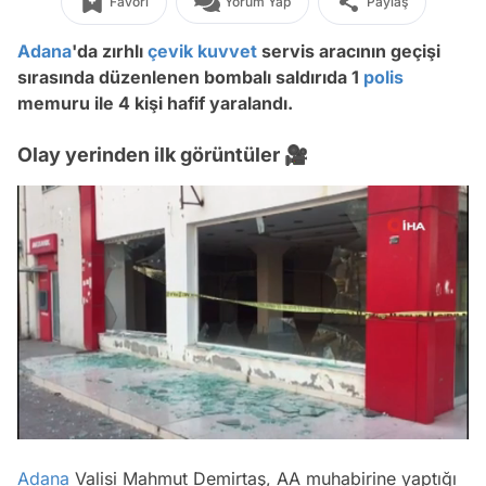
Favori
Yorum Yap
Paylaş
Adana
'da zırhlı
çevik kuvvet
servis aracının geçişi
sırasında düzenlenen bombalı saldırıda 1
polis
memuru ile 4 kişi hafif yaralandı.
Olay yerinden ilk görüntüler 🎥
/
Adana
Valisi Mahmut Demirtaş, AA muhabirine yaptığı