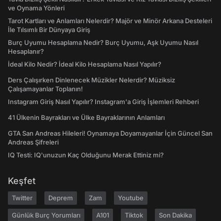
ve Oynama Yönleri
Tarot Kartları ve Anlamları Nelerdir? Majör ve Minör Arkana Desteleri
İle Tılsımlı Bir Dünyaya Giriş
Burç Uyumu Hesaplama Nedir? Burç Uyumu, Aşk Uyumu Nasıl
Hesaplanır?
İdeal Kilo Nedir? İdeal Kilo Hesaplama Nasıl Yapılır?
Ders Çalışırken Dinlenecek Müzikler Nelerdir? Müziksiz
Çalışamayanlar Toplanın!
Instagram Giriş Nasıl Yapılır? Instagram'a Giriş İşlemleri Rehberi
41 Ülkenin Bayrakları ve Ülke Bayraklarının Anlamları
GTA San Andreas Hileleri! Oynamaya Doyamayanlar İçin Güncel San
Andreas Şifreleri
IQ Testi: IQ'unuzun Kaç Olduğunu Merak Ettiniz mi?
Keşfet
Twitter
Deprem
Zam
Youtube
Günlük Burç Yorumları
A101
Tiktok
Son Dakika