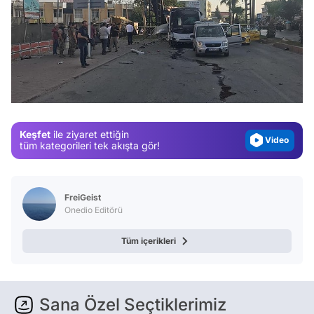
Video
Test
Gündem
Magazin
Video
Keşfet
ile ziyaret ettiğin
tüm kategorileri tek akışta gör!
Test
FreiGeist
Onedio Editörü
Tüm içerikleri
Sana Özel Seçtiklerimiz