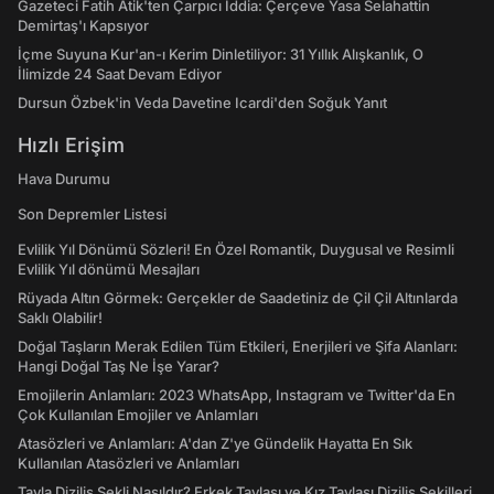
Gazeteci Fatih Atik'ten Çarpıcı İddia: Çerçeve Yasa Selahattin
Demirtaş'ı Kapsıyor
İçme Suyuna Kur'an-ı Kerim Dinletiliyor: 31 Yıllık Alışkanlık, O
İlimizde 24 Saat Devam Ediyor
Dursun Özbek'in Veda Davetine Icardi'den Soğuk Yanıt
Hızlı Erişim
Hava Durumu
Son Depremler Listesi
Evlilik Yıl Dönümü Sözleri! En Özel Romantik, Duygusal ve Resimli
Evlilik Yıl dönümü Mesajları
Rüyada Altın Görmek: Gerçekler de Saadetiniz de Çil Çil Altınlarda
Saklı Olabilir!
Doğal Taşların Merak Edilen Tüm Etkileri, Enerjileri ve Şifa Alanları:
Hangi Doğal Taş Ne İşe Yarar?
Emojilerin Anlamları: 2023 WhatsApp, Instagram ve Twitter'da En
Çok Kullanılan Emojiler ve Anlamları
Atasözleri ve Anlamları: A'dan Z'ye Gündelik Hayatta En Sık
Kullanılan Atasözleri ve Anlamları
Tavla Diziliş Şekli Nasıldır? Erkek Tavlası ve Kız Tavlası Diziliş Şekilleri