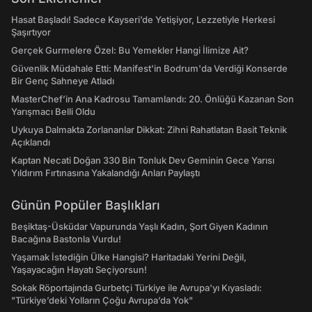
Hasat Başladı! Sadece Kayseri’de Yetişiyor, Lezzetiyle Herkesi
Şaşırtıyor
Gerçek Gurmelere Özel: Bu Yemekler Hangi İlimize Ait?
Güvenlik Müdahale Etti: Manifest'in Bodrum'da Verdiği Konserde
Bir Genç Sahneye Atladı
MasterChef’in Ana Kadrosu Tamamlandı: 20. Önlüğü Kazanan Son
Yarışmacı Belli Oldu
Uykuya Dalmakta Zorlananlar Dikkat: Zihni Rahatlatan Basit Teknik
Açıklandı
Kaptan Necati Doğan 330 Bin Tonluk Dev Geminin Gece Yarısı
Yıldırım Fırtınasına Yakalandığı Anları Paylaştı
Günün Popüler Başlıkları
Beşiktaş-Üsküdar Vapurunda Yaşlı Kadın, Şort Giyen Kadının
Bacağına Bastonla Vurdu!
Yaşamak İstediğin Ülke Hangisi? Haritadaki Yerini Değil,
Yaşayacağın Hayatı Seçiyorsun!
Sokak Röportajında Gurbetçi Türkiye ile Avrupa'yı Kıyasladı:
"Türkiye’deki Yolların Çoğu Avrupa’da Yok"