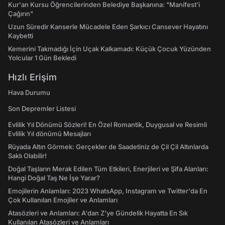
Kur'an Kursu Öğrencilerinden Belediye Başkanına: "Manifest’i
Çağırın"
Uzun Süredir Kanserle Mücadele Eden Şarkıcı Cansever Hayatını
Kaybetti
Kemerini Takmadığı İçin Uçak Kalkamadı: Küçük Çocuk Yüzünden
Yolcular 1 Gün Bekledi
Hızlı Erişim
Hava Durumu
Son Depremler Listesi
Evlilik Yıl Dönümü Sözleri! En Özel Romantik, Duygusal ve Resimli
Evlilik Yıl dönümü Mesajları
Rüyada Altın Görmek: Gerçekler de Saadetiniz de Çil Çil Altınlarda
Saklı Olabilir!
Doğal Taşların Merak Edilen Tüm Etkileri, Enerjileri ve Şifa Alanları:
Hangi Doğal Taş Ne İşe Yarar?
Emojilerin Anlamları: 2023 WhatsApp, Instagram ve Twitter'da En
Çok Kullanılan Emojiler ve Anlamları
Atasözleri ve Anlamları: A'dan Z'ye Gündelik Hayatta En Sık
Kullanılan Atasözleri ve Anlamları