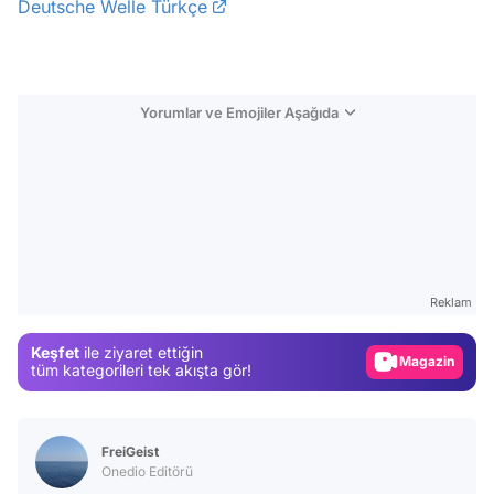
Deutsche Welle Türkçe
Yorumlar ve Emojiler Aşağıda
Video
Test
Reklam
Gündem
Keşfet
ile ziyaret ettiğin
Magazin
tüm kategorileri tek akışta gör!
Video
Test
FreiGeist
Onedio Editörü