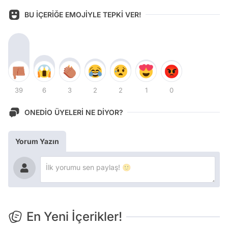
BU İÇERİĞE EMOJİYLE TEPKİ VER!
39
6
3
2
2
1
0
ONEDİO ÜYELERİ NE DİYOR?
Yorum Yazın
En Yeni İçerikler!