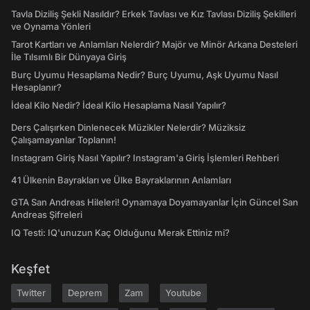
Tavla Diziliş Şekli Nasıldır? Erkek Tavlası ve Kız Tavlası Diziliş Şekilleri
ve Oynama Yönleri
Tarot Kartları ve Anlamları Nelerdir? Majör ve Minör Arkana Desteleri
İle Tılsımlı Bir Dünyaya Giriş
Burç Uyumu Hesaplama Nedir? Burç Uyumu, Aşk Uyumu Nasıl
Hesaplanır?
İdeal Kilo Nedir? İdeal Kilo Hesaplama Nasıl Yapılır?
Ders Çalışırken Dinlenecek Müzikler Nelerdir? Müziksiz
Çalışamayanlar Toplanın!
Instagram Giriş Nasıl Yapılır? Instagram'a Giriş İşlemleri Rehberi
41 Ülkenin Bayrakları ve Ülke Bayraklarının Anlamları
GTA San Andreas Hileleri! Oynamaya Doyamayanlar İçin Güncel San
Andreas Şifreleri
IQ Testi: IQ'unuzun Kaç Olduğunu Merak Ettiniz mi?
Keşfet
Twitter
Deprem
Zam
Youtube