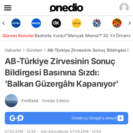
Güncel Konular
Bastonla Vurdu!
"Manyak Mısınız?"
30 Yıl Önce👀
Haberler
Gündem
AB-Türkiye Zirvesinin Sonuç Bildirgesi Ba
AB-Türkiye Zirvesinin Sonuç
Bildirgesi Basınına Sızdı:
'Balkan Güzergâhı Kapanıyor'
FreiGeist
- Onedio Editörü
Onedio’yu Google'a ekleyin
07.03.2016 - 12:34
Son Güncelleme: 07.03.2016 - 12:43