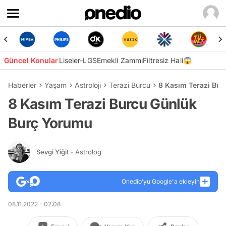
Güncel Konular
Liseler-LGS
Emekli Zammı
Filtresiz Hali😱
Haberler
Yaşam
Astroloji
Terazi Burcu
8 Kasım Terazi Bu
8 Kasım Terazi Burcu Günlük
Burç Yorumu
Sevgi Yiğit
- Astrolog
Onedio’yu Google'a ekleyin
08.11.2022 - 02:08