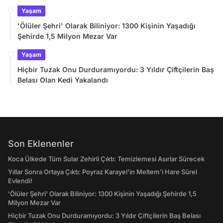
Yaşam
'Ölüler Şehri' Olarak Biliniyor: 1300 Kişinin Yaşadığı
Şehirde 1,5 Milyon Mezar Var
Yaşam
Hiçbir Tuzak Onu Durduramıyordu: 3 Yıldır Çiftçilerin Baş
Belası Olan Kedi Yakalandı
Son Eklenenler
Koca Ülkede Tüm Sular Zehirli Çıktı: Temizlemesi Asırlar Sürecek
Yıllar Sonra Ortaya Çıktı: Poyraz Karayel'in Meltem'i Hare Sürel
Evlendi!
'Ölüler Şehri' Olarak Biliniyor: 1300 Kişinin Yaşadığı Şehirde 1,5
Milyon Mezar Var
Hiçbir Tuzak Onu Durduramıyordu: 3 Yıldır Çiftçilerin Baş Belası