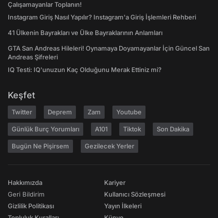
Çalışamayanlar Toplanın!
Instagram Giriş Nasıl Yapılır? Instagram'a Giriş İşlemleri Rehberi
41 Ülkenin Bayrakları ve Ülke Bayraklarının Anlamları
GTA San Andreas Hileleri! Oynamaya Doyamayanlar İçin Güncel San
Andreas Şifreleri
IQ Testi: IQ'unuzun Kaç Olduğunu Merak Ettiniz mi?
Keşfet
Twitter
Deprem
Zam
Youtube
Günlük Burç Yorumları
A101
Tiktok
Son Dakika
Bugün Ne Pişirsem
Gezilecek Yerler
Hakkımızda
Kariyer
Geri Bildirim
Kullanıcı Sözleşmesi
Gizlilik Politikası
Yayın İlkeleri
Topluluk Kuralları
Künye