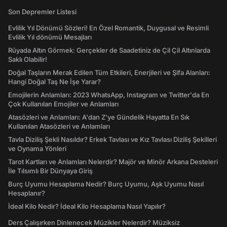
Son Depremler Listesi
Evlilik Yıl Dönümü Sözleri! En Özel Romantik, Duygusal ve Resimli
Evlilik Yıl dönümü Mesajları
Rüyada Altın Görmek: Gerçekler de Saadetiniz de Çil Çil Altınlarda
Saklı Olabilir!
Doğal Taşların Merak Edilen Tüm Etkileri, Enerjileri ve Şifa Alanları:
Hangi Doğal Taş Ne İşe Yarar?
Emojilerin Anlamları: 2023 WhatsApp, Instagram ve Twitter'da En
Çok Kullanılan Emojiler ve Anlamları
Atasözleri ve Anlamları: A'dan Z'ye Gündelik Hayatta En Sık
Kullanılan Atasözleri ve Anlamları
Tavla Diziliş Şekli Nasıldır? Erkek Tavlası ve Kız Tavlası Diziliş Şekilleri
ve Oynama Yönleri
Tarot Kartları ve Anlamları Nelerdir? Majör ve Minör Arkana Desteleri
İle Tılsımlı Bir Dünyaya Giriş
Burç Uyumu Hesaplama Nedir? Burç Uyumu, Aşk Uyumu Nasıl
Hesaplanır?
İdeal Kilo Nedir? İdeal Kilo Hesaplama Nasıl Yapılır?
Ders Çalışırken Dinlenecek Müzikler Nelerdir? Müziksiz