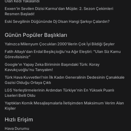
Olan Kedi Yakalandı
Exxen'in Sevilen Dizisi Karma'dan Müjde: 2. Sezon Çekimleri
Resmen Başladı!
Eski Sevgilinin Düğününde Dj Olsan Hangi Şarkıyı Çalardın?
Günün Popüler Başlıkları
Yalnızca Milenyum Çocukları 2000'lilerin Çok İyi Bildiği Şeyler
Fatih Altaylı'dan Erdal Beşikçioğlu'na Ağır Eleştiri: "Ulan Siz Kamu
Görevlisisiniz"
Google'ın Yapay Zeka Biriminin Başındaki Türk: Koray
Kavukçuoğlu'nu Tanıyalım!
Türk Hava Kuvvetleri'nin İlk Kadın Generalinin Dedesinin Çanakkale
Gazisi Olduğu Ortaya Çıktı
LGS Yerleştirmelerinin Ardından Türkiye'nin En Yüksek Puanlı
Liseleri Belli Oldu
Yaptıkları Komik Mesajlaşmalarla İletişimden Maksimum Verim Alan
Kişiler
Hızlı Erişim
Hava Durumu