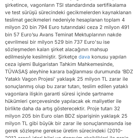
şirketince, vagonların TSI standardında sertifikalama
ve test sürüşü sürecindeki gecikmelerden kaynaklanan
teslimat gecikmeleri nedeniyle hesaplanan toplam 4
milyon 20 bin 794 Euro tutarındaki ceza 2 milyon 491
bin 57 Euro’su Avans Teminat Mektuplarının nakde
çevrilmesi bir milyon 529 bin 737 Euro'su ise
sözleşmeden kalan şirket alacağının mahsup
edilmesiyle kesilmiştir. Şirketçe
dava
konusu yapılan
ceza işlemi Bulgaristan Tahkim Mahkemesinde,
TÜVASAŞ aleyhine karara bağlanması durumunda ‘BDZ
Yataklı Vagon Projesi’ yaklaşık 25 milyon TL zarar ile
sonuçlanmış olup bu zarar tutarı, teslim edilen yataklı
vagonlara ilişkin garanti süresi içinde şartname
hükümleri çerçevesinde yapılacak ek maliyetler ile
birlikte daha da artış gösterecektir. Proje tutarı 32
milyon 205 bin Euro olan BDZ siparişinin yaklaşık 25
milyon TL gibi büyük bir zarar ile sonuçlanmasında ise
gerek sözleşme gerekse üretim sürecindeki (2010-
2012 arası) idari bilgi ve deneyim eksiklikleri ile proje