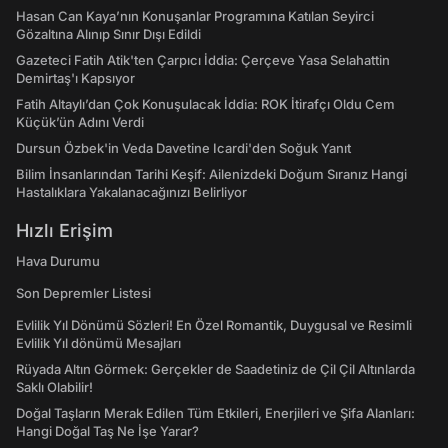
Hasan Can Kaya’nın Konuşanlar Programına Katılan Seyirci
Gözaltına Alınıp Sınır Dışı Edildi
Gazeteci Fatih Atik'ten Çarpıcı İddia: Çerçeve Yasa Selahattin
Demirtaş'ı Kapsıyor
Fatih Altaylı’dan Çok Konuşulacak İddia: ROK İtirafçı Oldu Cem
Küçük’ün Adını Verdi
Dursun Özbek'in Veda Davetine Icardi'den Soğuk Yanıt
Bilim İnsanlarından Tarihi Keşif: Ailenizdeki Doğum Sıranız Hangi
Hastalıklara Yakalanacağınızı Belirliyor
Hızlı Erişim
Hava Durumu
Son Depremler Listesi
Evlilik Yıl Dönümü Sözleri! En Özel Romantik, Duygusal ve Resimli
Evlilik Yıl dönümü Mesajları
Rüyada Altın Görmek: Gerçekler de Saadetiniz de Çil Çil Altınlarda
Saklı Olabilir!
Doğal Taşların Merak Edilen Tüm Etkileri, Enerjileri ve Şifa Alanları:
Hangi Doğal Taş Ne İşe Yarar?