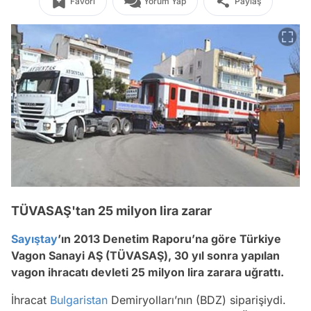
Favori
Yorum Yap
Paylaş
TÜVASAŞ'tan 25 milyon lira zarar
Sayıştay
’ın 2013 Denetim Raporu’na göre Türkiye
Vagon Sanayi AŞ (TÜVASAŞ), 30 yıl sonra yapılan
vagon ihracatı devleti 25 milyon lira zarara uğrattı.
İhracat
Bulgaristan
Demiryolları’nın (BDZ) siparişiydi.