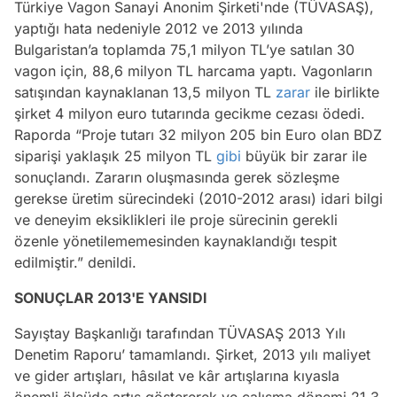
Türkiye Vagon Sanayi Anonim Şirketi'nde (TÜVASAŞ),
yaptığı hata nedeniyle 2012 ve 2013 yılında
Bulgaristan’a toplamda 75,1 milyon TL’ye satılan 30
vagon için, 88,6 milyon TL harcama yaptı. Vagonların
satışından kaynaklanan 13,5 milyon TL
zarar
ile birlikte
şirket 4 milyon euro tutarında gecikme cezası ödedi.
Raporda “Proje tutarı 32 milyon 205 bin Euro olan BDZ
siparişi yaklaşık 25 milyon TL
gibi
büyük bir zarar ile
sonuçlandı. Zararın oluşmasında gerek sözleşme
gerekse üretim sürecindeki (2010-2012 arası) idari bilgi
ve deneyim eksiklikleri ile proje sürecinin gerekli
özenle yönetilememesinden kaynaklandığı tespit
edilmiştir.” denildi.
SONUÇLAR 2013'E YANSIDI
Sayıştay Başkanlığı tarafından TÜVASAŞ 2013 Yılı
Denetim Raporu’ tamamlandı. Şirket, 2013 yılı maliyet
ve gider artışları, hâsılat ve kâr artışlarına kıyasla
önemli ölçüde artış göstererek ve çalışma dönemi 21,3