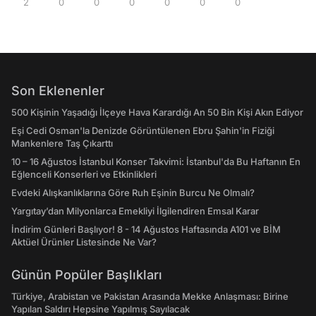
2
0
0
0
0
0
0
Son Eklenenler
500 Kişinin Yaşadığı İlçeye Hava Karardığı An 50 Bin Kişi Akın Ediyor
Eşi Cedi Osman'la Denizde Görüntülenen Ebru Şahin'in Fiziği
Mankenlere Taş Çıkarttı
10 – 16 Ağustos İstanbul Konser Takvimi: İstanbul'da Bu Haftanın En
Eğlenceli Konserleri ve Etkinlikleri
Evdeki Alışkanlıklarına Göre Ruh Eşinin Burcu Ne Olmalı?
Yargıtay’dan Milyonlarca Emekliyi İlgilendiren Emsal Karar
İndirim Günleri Başlıyor! 8 - 14 Ağustos Haftasında A101 ve BİM
Aktüel Ürünler Listesinde Ne Var?
Günün Popüler Başlıkları
Türkiye, Arabistan ve Pakistan Arasında Mekke Anlaşması: Birine
Yapılan Saldırı Hepsine Yapılmış Sayılacak