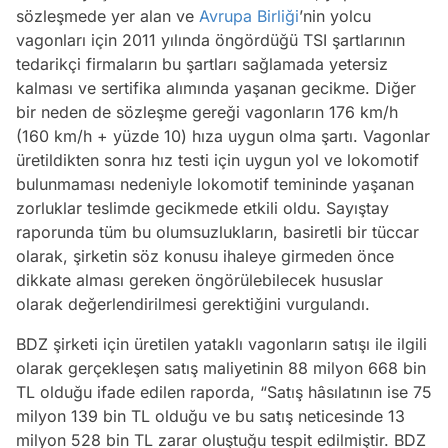
sözleşmede yer alan ve
Avrupa Birliği
’nin yolcu
vagonları için 2011 yılında öngördüğü TSI şartlarının
tedarikçi firmaların bu şartları sağlamada yetersiz
kalması ve sertifika alımında yaşanan gecikme. Diğer
bir neden de sözleşme gereği vagonların 176 km/h
(160 km/h + yüzde 10) hıza uygun olma şartı. Vagonlar
üretildikten sonra hız testi için uygun yol ve lokomotif
bulunmaması nedeniyle lokomotif temininde yaşanan
zorluklar teslimde gecikmede etkili oldu. Sayıştay
raporunda tüm bu olumsuzlukların, basiretli bir tüccar
olarak, şirketin söz konusu ihaleye girmeden önce
dikkate alması gereken öngörülebilecek hususlar
olarak değerlendirilmesi gerektiğini vurgulandı.
BDZ şirketi için üretilen yataklı vagonların satışı ile ilgili
olarak gerçekleşen satış maliyetinin 88 milyon 668 bin
TL olduğu ifade edilen raporda, “Satış hâsılatının ise 75
milyon 139 bin TL olduğu ve bu satış neticesinde 13
milyon 528 bin TL zarar oluştuğu tespit edilmiştir. BDZ