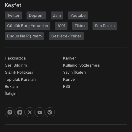
Keşfet
Twitter
Deprem
Zam
Youtube
Günlük Burç Yorumları
A101
Tiktok
Son Dakika
Bugün Ne Pişirsem
Gezilecek Yerler
Hakkımızda
Kariyer
Geri Bildirim
Kullanıcı Sözleşmesi
Gizlilik Politikası
Yayın İlkeleri
Topluluk Kuralları
Künye
Reklam
RSS
İletişim