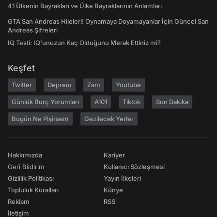
41 Ülkenin Bayrakları ve Ülke Bayraklarının Anlamları
GTA San Andreas Hileleri! Oynamaya Doyamayanlar İçin Güncel San
Andreas Şifreleri
IQ Testi: IQ'unuzun Kaç Olduğunu Merak Ettiniz mi?
Keşfet
Twitter
Deprem
Zam
Youtube
Günlük Burç Yorumları
A101
Tiktok
Son Dakika
Bugün Ne Pişirsem
Gezilecek Yerler
Hakkımızda
Kariyer
Geri Bildirim
Kullanıcı Sözleşmesi
Gizlilik Politikası
Yayın İlkeleri
Topluluk Kuralları
Künye
Reklam
RSS
İletişim