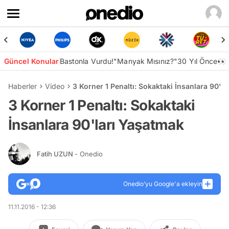
Güncel Konular
Bastonla Vurdu!
"Manyak Mısınız?"
30 Yıl Önce👀
Haberler
Video
3 Korner 1 Penaltı: Sokaktaki İnsanlara 90'l
3 Korner 1 Penaltı: Sokaktaki
İnsanlara 90'ları Yaşatmak
Fatih UZUN
- Onedio
Onedio’yu Google'a ekleyin
11.11.2016 - 12:36