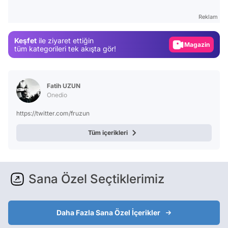
Test
Reklam
Gündem
Keşfet
ile ziyaret ettiğin
Magazin
tüm kategorileri tek akışta gör!
Video
Test
Fatih UZUN
Onedio
https://twitter.com/fruzun
Tüm içerikleri
Sana Özel Seçtiklerimiz
Daha Fazla Sana Özel İçerikler