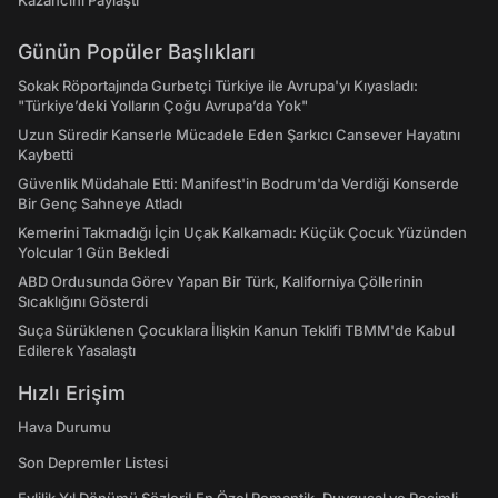
Kazancını Paylaştı
Günün Popüler Başlıkları
Sokak Röportajında Gurbetçi Türkiye ile Avrupa'yı Kıyasladı:
"Türkiye’deki Yolların Çoğu Avrupa’da Yok"
Uzun Süredir Kanserle Mücadele Eden Şarkıcı Cansever Hayatını
Kaybetti
Güvenlik Müdahale Etti: Manifest'in Bodrum'da Verdiği Konserde
Bir Genç Sahneye Atladı
Kemerini Takmadığı İçin Uçak Kalkamadı: Küçük Çocuk Yüzünden
Yolcular 1 Gün Bekledi
ABD Ordusunda Görev Yapan Bir Türk, Kaliforniya Çöllerinin
Sıcaklığını Gösterdi
Suça Sürüklenen Çocuklara İlişkin Kanun Teklifi TBMM'de Kabul
Edilerek Yasalaştı
Hızlı Erişim
Hava Durumu
Son Depremler Listesi