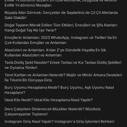
Evlilik Yıl Dönümü Sözleri! En Özel Romantik, Duygusal ve Resimli
Evlilik Yıl dönümü Mesajları
Rüyada Altın Görmek: Gerçekler de Saadetiniz de Çil Çil Altınlarda
Saklı Olabilir!
Doğal Taşların Merak Edilen Tüm Etkileri, Enerjileri ve Şifa Alanları:
Hangi Doğal Taş Ne İşe Yarar?
Emojilerin Anlamları: 2023 WhatsApp, Instagram ve Twitter'da En
Çok Kullanılan Emojiler ve Anlamları
Atasözleri ve Anlamları: A'dan Z'ye Gündelik Hayatta En Sık
Kullanılan Atasözleri ve Anlamları
Tavla Diziliş Şekli Nasıldır? Erkek Tavlası ve Kız Tavlası Diziliş Şekilleri
ve Oynama Yönleri
Tarot Kartları ve Anlamları Nelerdir? Majör ve Minör Arkana Desteleri
İle Tılsımlı Bir Dünyaya Giriş
Burç Uyumu Hesaplama Nedir? Burç Uyumu, Aşk Uyumu Nasıl
Hesaplanır?
İdeal Kilo Nedir? İdeal Kilo Hesaplama Nasıl Yapılır?
Ders Çalışırken Dinlenecek Müzikler Nelerdir? Müziksiz
Çalışamayanlar Toplanın!
Instagram Giriş Nasıl Yapılır? Instagram'a Giriş İşlemleri Rehberi