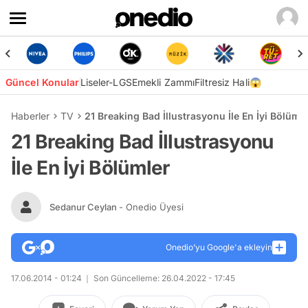
Güncel Konular
Liseler-LGS
Emekli Zammı
Filtresiz Hali😱
Haberler
TV
21 Breaking Bad İllustrasyonu İle En İyi Bölüml
21 Breaking Bad İllustrasyonu
İle En İyi Bölümler
Sedanur Ceylan
- Onedio Üyesi
Onedio’yu Google'a ekleyin
17.06.2014 - 01:24
Son Güncelleme: 26.04.2022 - 17:45