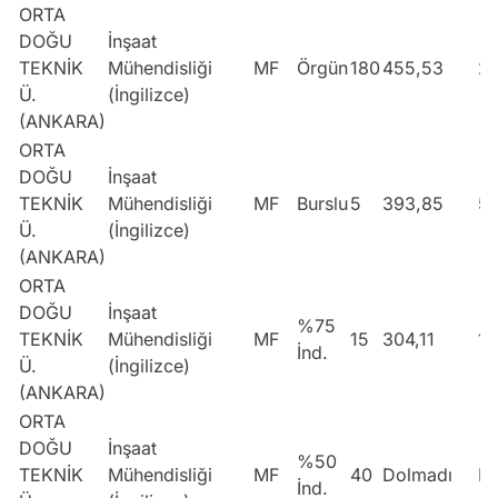
ORTA
DOĞU
İnşaat
TEKNİK
Mühendisliği
MF
Örgün
180
455,53
2
Ü.
(İngilizce)
(ANKARA)
ORTA
DOĞU
İnşaat
TEKNİK
Mühendisliği
MF
Burslu
5
393,85
5
Ü.
(İngilizce)
(ANKARA)
ORTA
DOĞU
İnşaat
%75
TEKNİK
Mühendisliği
MF
15
304,11
1
İnd.
Ü.
(İngilizce)
(ANKARA)
ORTA
DOĞU
İnşaat
%50
TEKNİK
Mühendisliği
MF
40
Dolmadı
Do
İnd.