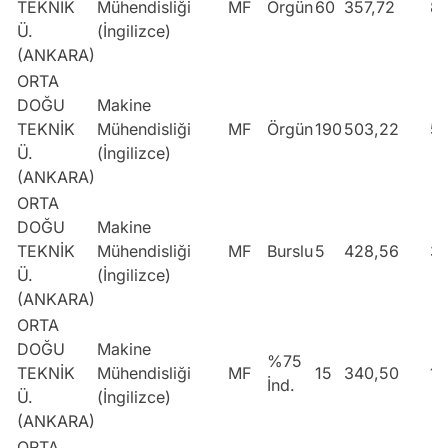
TEKNİK
Mühendisliği
MF
Örgün
60
357,72
8
Ü.
(İngilizce)
(ANKARA)
ORTA
DOĞU
Makine
TEKNİK
Mühendisliği
MF
Örgün
190
503,22
5
Ü.
(İngilizce)
(ANKARA)
ORTA
DOĞU
Makine
TEKNİK
Mühendisliği
MF
Burslu
5
428,56
3
Ü.
(İngilizce)
(ANKARA)
ORTA
DOĞU
Makine
%75
TEKNİK
Mühendisliği
MF
15
340,50
10
İnd.
Ü.
(İngilizce)
(ANKARA)
ORTA