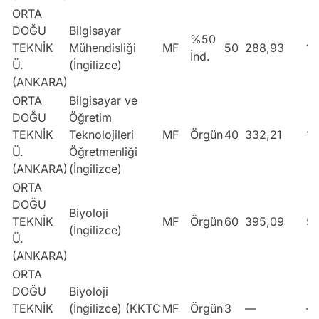
ORTA
DOĞU
Bilgisayar
%50
TEKNİK
Mühendisliği
MF
50
288,93
1
İnd.
Ü.
(İngilizce)
(ANKARA)
ORTA
Bilgisayar ve
DOĞU
Öğretim
TEKNİK
Teknolojileri
MF
Örgün
40
332,21
11
Ü.
Öğretmenliği
(ANKARA)
(İngilizce)
ORTA
DOĞU
Biyoloji
TEKNİK
MF
Örgün
60
395,09
5
(İngilizce)
Ü.
(ANKARA)
ORTA
DOĞU
Biyoloji
TEKNİK
(İngilizce) (KKTC
MF
Örgün
3
—
—