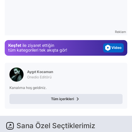
Video
Test
Gündem
Reklam
Magazin
Keşfet
ile ziyaret ettiğin
Video
tüm kategorileri tek akışta gör!
Test
Aygıt Kocaman
Onedio Editörü
Kanalıma hoş geldiniz.
Tüm içerikleri
Sana Özel Seçtiklerimiz