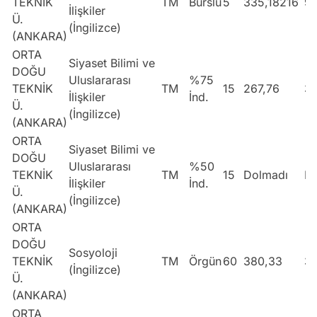
TEKNİK
TM
Burslu
5
335,18216
9
İlişkiler
Ü.
(İngilizce)
(ANKARA)
ORTA
Siyaset Bilimi ve
DOĞU
Uluslararası
%75
TEKNİK
TM
15
267,76
3
İlişkiler
İnd.
Ü.
(İngilizce)
(ANKARA)
ORTA
Siyaset Bilimi ve
DOĞU
Uluslararası
%50
TEKNİK
TM
15
Dolmadı
Do
İlişkiler
İnd.
Ü.
(İngilizce)
(ANKARA)
ORTA
DOĞU
Sosyoloji
TEKNİK
TM
Örgün
60
380,33
3
(İngilizce)
Ü.
(ANKARA)
ORTA