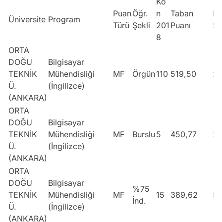
Ko
Puan
Öğr.
n
Taban
Ba
Üniversite
Program
Türü
Şekli
201
Puanı
Sı
8
ORTA
DOĞU
Bilgisayar
TEKNİK
Mühendisliği
MF
Örgün
110
519,50
21
Ü.
(İngilizce)
(ANKARA)
ORTA
DOĞU
Bilgisayar
TEKNİK
Mühendisliği
MF
Burslu
5
450,77
2
Ü.
(İngilizce)
(ANKARA)
ORTA
DOĞU
Bilgisayar
%75
TEKNİK
Mühendisliği
MF
15
389,62
5
İnd.
Ü.
(İngilizce)
(ANKARA)