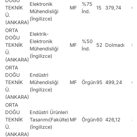
DOĞU
Elektronik
%75
TEKNİK
MF
15
379,74
6
Mühendisliği
İnd.
Ü.
(İngilizce)
(ANKARA)
ORTA
Elektrik-
DOĞU
Elektronik
%50
TEKNİK
MF
52
Dolmadı
Do
Mühendisliği
İnd.
Ü.
(İngilizce)
(ANKARA)
ORTA
DOĞU
Endüstri
TEKNİK
Mühendisliği
MF
Örgün
95
499,24
6
Ü.
(İngilizce)
(ANKARA)
ORTA
DOĞU
Endüstri Ürünleri
TEKNİK
Tasarımı(Fakülte)
MF
Örgün
60
426,12
3
Ü.
(İngilizce)
(ANKARA)