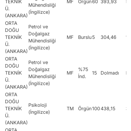
TEKNİK
MF
Örgün
60
393,93
5
Mühendisliği
Ü.
(İngilizce)
(ANKARA)
ORTA
Petrol ve
DOĞU
Doğalgaz
TEKNİK
MF
Burslu
5
304,46
1
Mühendisliği
Ü.
(İngilizce)
(ANKARA)
ORTA
Petrol ve
DOĞU
Doğalgaz
%75
TEKNİK
MF
15
Dolmadı
Do
Mühendisliği
İnd.
Ü.
(İngilizce)
(ANKARA)
ORTA
DOĞU
Psikoloji
TEKNİK
TM
Örgün
100
438,15
3
(İngilizce)
Ü.
(ANKARA)
ORTA