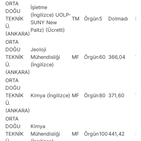
ORTA
İşletme
DOĞU
(İngilizce) UOLP-
TEKNİK
TM
Örgün
5
Dolmadı
Do
SUNY New
Ü.
Paltz) (Ücretli)
(ANKARA)
ORTA
DOĞU
Jeoloji
TEKNİK
Mühendisliği
MF
Örgün
60
366,04
7
Ü.
(İngilizce)
(ANKARA)
ORTA
DOĞU
TEKNİK
Kimya (İngilizce)
MF
Örgün
80
371,60
7
Ü.
(ANKARA)
ORTA
DOĞU
Kimya
TEKNİK
Mühendisliği
MF
Örgün
100
441,42
2