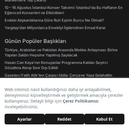
10 – 16 Ağustos İstanbul Konser Takvimi: İstanbul'da Bu Haftanın En
Eğlenceli Konserleri ve Etkinlikleri
Evdeki Alışkanlıklarına Göre Ruh Eşinin Burcu Ne Olmalı?
Yargıtay’dan Milyonlarca Emekliyi İlgilendiren Emsal Karar
Günün Popüler Başlıkları
Türkiye, Arabistan ve Pakistan Arasında Mekke Anlaşması: Birine
Yapılan Saldırı Hepsine Yapılmış Sayılacak
Hasan Can Kaya’nın Konuşanlar Programına Katılan Seyirci
Gözaltına Alınıp Sınır Dışı Edildi
Gazeteci Fatih Atik'ten Çarpıcı İddia: Çerçeve Yasa Selahattin
Demirtaş'ı Kapsıyor
Fatih Altaylı’dan Çok Konuşulacak İddia: ROK İtirafçı Oldu Cem
Küçük’ün Adını Verdi
‘Terörsüz Türkiye Yasası’ Teklifi Adalet Komisyonu'nda Kabul Edildi
Dursun Özbek'in Veda Davetine Icardi'den Soğuk Yanıt
Hızlı Erişim
Hava Durumu