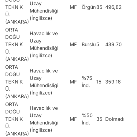
Uzay
TEKNİK
MF
Örgün
85
496,82
6
Mühendisliği
Ü.
(İngilizce)
(ANKARA)
ORTA
Havacılık ve
DOĞU
Uzay
TEKNİK
MF
Burslu
5
439,70
2
Mühendisliği
Ü.
(İngilizce)
(ANKARA)
ORTA
Havacılık ve
DOĞU
Uzay
%75
TEKNİK
MF
15
359,16
8
Mühendisliği
İnd.
Ü.
(İngilizce)
(ANKARA)
ORTA
Havacılık ve
DOĞU
Uzay
%50
TEKNİK
MF
35
Dolmadı
Do
Mühendisliği
İnd.
Ü.
(İngilizce)
(ANKARA)