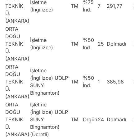
İşletme
%75
TEKNİK
TM
7
291,77
2
(İngilizce)
İnd.
Ü.
(ANKARA)
ORTA
DOĞU
İşletme
%50
TEKNİK
TM
25
Dolmadı
Do
(İngilizce)
İnd.
Ü.
(ANKARA)
ORTA
İşletme
DOĞU
(İngilizce) UOLP-
%50
TEKNİK
TM
1
385,98
2
SUNY
İnd.
Ü.
Binghamton)
(ANKARA)
ORTA
İşletme
DOĞU
(İngilizce) UOLP-
TEKNİK
SUNY
TM
Örgün
24
Dolmadı
Do
Ü.
Binghamton)
(ANKARA)
(Ücretli)