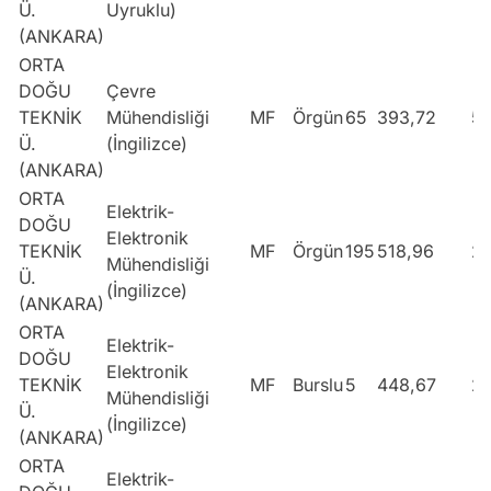
Ü.
Uyruklu)
(ANKARA)
ORTA
DOĞU
Çevre
TEKNİK
Mühendisliği
MF
Örgün
65
393,72
5
Ü.
(İngilizce)
(ANKARA)
ORTA
Elektrik-
DOĞU
Elektronik
TEKNİK
MF
Örgün
195
518,96
2
Mühendisliği
Ü.
(İngilizce)
(ANKARA)
ORTA
Elektrik-
DOĞU
Elektronik
TEKNİK
MF
Burslu
5
448,67
2
Mühendisliği
Ü.
(İngilizce)
(ANKARA)
ORTA
Elektrik-