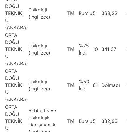
DOĞU
Psikoloji
TEKNİK
TM
Burslu
5
369,22
4
(İngilizce)
Ü.
(ANKARA)
ORTA
DOĞU
Psikoloji
%75
TEKNİK
TM
10
341,37
8
(İngilizce)
İnd.
Ü.
(ANKARA)
ORTA
DOĞU
Psikoloji
%50
TEKNİK
TM
81
Dolmadı
Do
(İngilizce)
İnd.
Ü.
(ANKARA)
ORTA
Rehberlik ve
DOĞU
Psikolojik
TEKNİK
TM
Burslu
5
332,90
10
Danışmanlık
Ü.
(İngilizce)