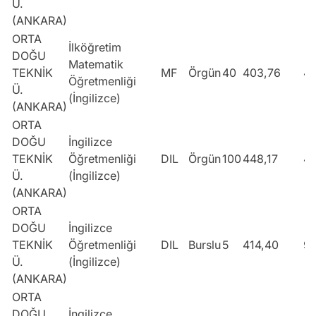
Ü.
(ANKARA)
ORTA
İlköğretim
DOĞU
Matematik
TEKNİK
MF
Örgün
40
403,76
4
Öğretmenliği
Ü.
(İngilizce)
(ANKARA)
ORTA
DOĞU
İngilizce
TEKNİK
Öğretmenliği
DIL
Örgün
100
448,17
4
Ü.
(İngilizce)
(ANKARA)
ORTA
DOĞU
İngilizce
TEKNİK
Öğretmenliği
DIL
Burslu
5
414,40
91
Ü.
(İngilizce)
(ANKARA)
ORTA
DOĞU
İngilizce