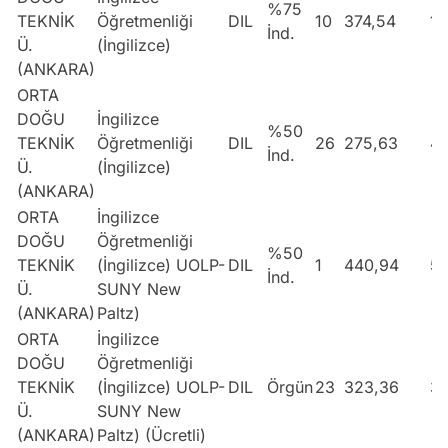
%75
TEKNİK
Öğretmenliği
DIL
10
374,54
1
İnd.
Ü.
(İngilizce)
(ANKARA)
ORTA
DOĞU
İngilizce
%50
TEKNİK
Öğretmenliği
DIL
26
275,63
44
İnd.
Ü.
(İngilizce)
(ANKARA)
ORTA
İngilizce
DOĞU
Öğretmenliği
%50
TEKNİK
(İngilizce) UOLP-
DIL
1
440,94
5
İnd.
Ü.
SUNY New
(ANKARA)
Paltz)
ORTA
İngilizce
DOĞU
Öğretmenliği
TEKNİK
(İngilizce) UOLP-
DIL
Örgün
23
323,36
3
Ü.
SUNY New
(ANKARA)
Paltz) (Ücretli)