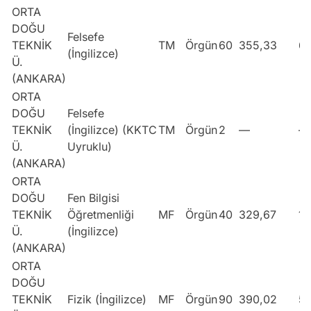
ORTA
DOĞU
Felsefe
TEKNİK
TM
Örgün
60
355,33
6
(İngilizce)
Ü.
(ANKARA)
ORTA
DOĞU
Felsefe
TEKNİK
(İngilizce) (KKTC
TM
Örgün
2
—
—
Ü.
Uyruklu)
(ANKARA)
ORTA
DOĞU
Fen Bilgisi
TEKNİK
Öğretmenliği
MF
Örgün
40
329,67
11
Ü.
(İngilizce)
(ANKARA)
ORTA
DOĞU
TEKNİK
Fizik (İngilizce)
MF
Örgün
90
390,02
5