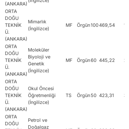
(İngilizce)
(ANKARA)
ORTA
DOĞU
Mimarlık
TEKNİK
MF
Örgün
100
469,54
1
(İngilizce)
Ü.
(ANKARA)
ORTA
Moleküler
DOĞU
Biyoloji ve
TEKNİK
MF
Örgün
60
445,22
2
Genetik
Ü.
(İngilizce)
(ANKARA)
ORTA
DOĞU
Okul Öncesi
TEKNİK
Öğretmenliği
TS
Örgün
50
423,31
3
Ü.
(İngilizce)
(ANKARA)
ORTA
Petrol ve
DOĞU
Doğalgaz