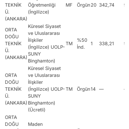
TEKNİK
Öğretmenliği
MF
Örgün
20
342,74
9
Ü.
(İngilizce)
(ANKARA)
Küresel Siyaset
ORTA
ve Uluslararası
DOĞU
İlişkiler
%50
TEKNİK
TM
1
338,21
9
(İngilizce) UOLP-
İnd.
Ü.
SUNY
(ANKARA)
Binghamton)
Küresel Siyaset
ORTA
ve Uluslararası
DOĞU
İlişkiler
TEKNİK
(İngilizce) UOLP-
TM
Örgün
14
—
—
Ü.
SUNY
(ANKARA)
Binghamton)
(Ücretli)
ORTA
DOĞU
Maden