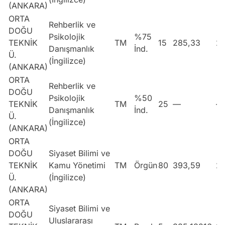
(ANKARA)
ORTA
Rehberlik ve
DOĞU
Psikolojik
%75
TEKNİK
TM
15
285,33
2
Danışmanlık
İnd.
Ü.
(İngilizce)
(ANKARA)
ORTA
Rehberlik ve
DOĞU
Psikolojik
%50
TEKNİK
TM
25
—
—
Danışmanlık
İnd.
Ü.
(İngilizce)
(ANKARA)
ORTA
DOĞU
Siyaset Bilimi ve
TEKNİK
Kamu Yönetimi
TM
Örgün
80
393,59
2
Ü.
(İngilizce)
(ANKARA)
ORTA
Siyaset Bilimi ve
DOĞU
Uluslararası