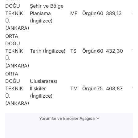
DOĞU
Şehir ve Bölge
TEKNİK
Planlama
MF
Örgün
60
389,13
5
Ü.
(İngilizce)
(ANKARA)
ORTA
DOĞU
TEKNİK
Tarih (İngilizce)
TS
Örgün
60
432,30
1
Ü.
(ANKARA)
ORTA
DOĞU
Uluslararası
TEKNİK
İlişkiler
TM
Örgün
75
408,87
1
Ü.
(İngilizce)
(ANKARA)
Yorumlar ve Emojiler Aşağıda