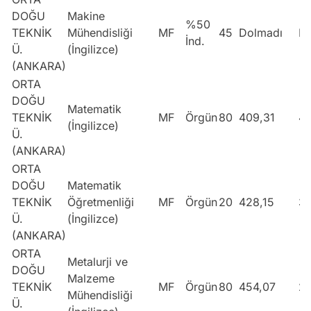
DOĞU
Makine
%50
TEKNİK
Mühendisliği
MF
45
Dolmadı
Do
İnd.
Ü.
(İngilizce)
(ANKARA)
ORTA
DOĞU
Matematik
TEKNİK
MF
Örgün
80
409,31
4
(İngilizce)
Ü.
(ANKARA)
ORTA
DOĞU
Matematik
TEKNİK
Öğretmenliği
MF
Örgün
20
428,15
3
Ü.
(İngilizce)
(ANKARA)
ORTA
Metalurji ve
DOĞU
Malzeme
TEKNİK
MF
Örgün
80
454,07
2
Mühendisliği
Ü.