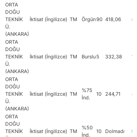
ORTA
DOĞU
TEKNİK
İktisat (İngilizce)
TM
Örgün
90
418,06
8
Ü.
(ANKARA)
ORTA
DOĞU
TEKNİK
İktisat (İngilizce)
TM
Burslu
5
332,38
1
Ü.
(ANKARA)
ORTA
DOĞU
%75
TEKNİK
İktisat (İngilizce)
TM
10
244,71
4
İnd.
Ü.
(ANKARA)
ORTA
DOĞU
%50
TEKNİK
İktisat (İngilizce)
TM
10
Dolmadı
Do
İnd.