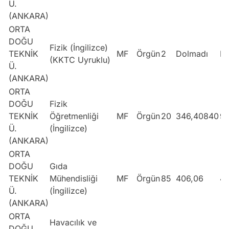
Ü.
(ANKARA)
ORTA
DOĞU
Fizik (İngilizce)
TEKNİK
MF
Örgün
2
Dolmadı
Do
(KKTC Uyruklu)
Ü.
(ANKARA)
ORTA
DOĞU
Fizik
TEKNİK
Öğretmenliği
MF
Örgün
20
346,40840
9
Ü.
(İngilizce)
(ANKARA)
ORTA
DOĞU
Gıda
TEKNİK
Mühendisliği
MF
Örgün
85
406,06
4
Ü.
(İngilizce)
(ANKARA)
ORTA
Havacılık ve
DOĞU