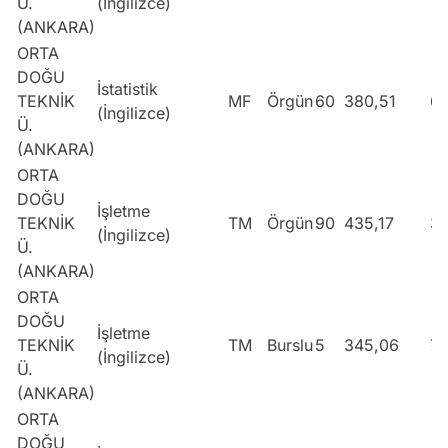
Ü.
(İngilizce)
(ANKARA)
ORTA
DOĞU
İstatistik
TEKNİK
MF
Örgün
60
380,51
6
(İngilizce)
Ü.
(ANKARA)
ORTA
DOĞU
İşletme
TEKNİK
TM
Örgün
90
435,17
3
(İngilizce)
Ü.
(ANKARA)
ORTA
DOĞU
İşletme
TEKNİK
TM
Burslu
5
345,06
7
(İngilizce)
Ü.
(ANKARA)
ORTA
DOĞU