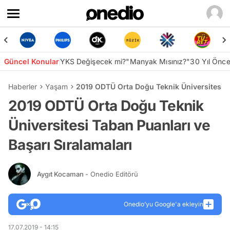
Güncel Konular
YKS Değişecek mi?
"Manyak Mısınız?"
30 Yıl Önc
Haberler
Yaşam
2019 ODTÜ Orta Doğu Teknik Üniversitesi Ta
2019 ODTÜ Orta Doğu Teknik
Üniversitesi Taban Puanları ve
Başarı Sıralamaları
Aygıt Kocaman
- Onedio Editörü
Onedio’yu Google'a ekleyin
17.07.2019 - 14:15