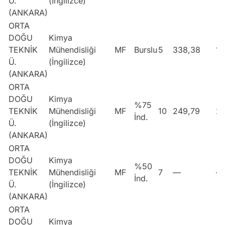
Ü.
(İngilizce)
(ANKARA)
ORTA
DOĞU
Kimya
TEKNİK
Mühendisliği
MF
Burslu
5
338,38
1
Ü.
(İngilizce)
(ANKARA)
ORTA
DOĞU
Kimya
%75
TEKNİK
Mühendisliği
MF
10
249,79
2
İnd.
Ü.
(İngilizce)
(ANKARA)
ORTA
DOĞU
Kimya
%50
TEKNİK
Mühendisliği
MF
7
—
—
İnd.
Ü.
(İngilizce)
(ANKARA)
ORTA
DOĞU
Kimya