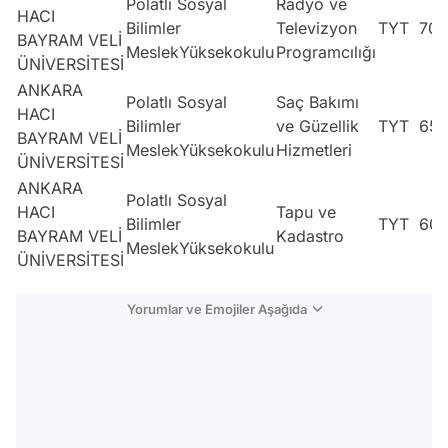
Polatlı Sosyal
Radyo ve
HACI
Bilimler
Televizyon
TYT
70
BAYRAM VELİ
MeslekYüksekokulu
Programcılığı
ÜNİVERSİTESİ
ANKARA
Polatlı Sosyal
Saç Bakımı
HACI
Bilimler
ve Güzellik
TYT
65
BAYRAM VELİ
MeslekYüksekokulu
Hizmetleri
ÜNİVERSİTESİ
ANKARA
Polatlı Sosyal
HACI
Tapu ve
Bilimler
TYT
60
BAYRAM VELİ
Kadastro
MeslekYüksekokulu
ÜNİVERSİTESİ
Yorumlar ve Emojiler Aşağıda
Video
Test