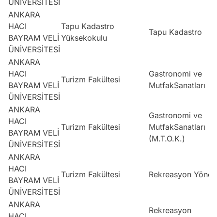
ÜNİVERSİTESİ
ANKARA
HACI
Tapu Kadastro
Tapu Kadastro
BAYRAM VELİ
Yüksekokulu
ÜNİVERSİTESİ
ANKARA
HACI
Gastronomi ve
Turizm Fakültesi
BAYRAM VELİ
MutfakSanatları
ÜNİVERSİTESİ
ANKARA
Gastronomi ve
HACI
Turizm Fakültesi
MutfakSanatları
BAYRAM VELİ
(M.T.O.K.)
ÜNİVERSİTESİ
ANKARA
HACI
Turizm Fakültesi
Rekreasyon Yönet
BAYRAM VELİ
ÜNİVERSİTESİ
ANKARA
Rekreasyon
HACI