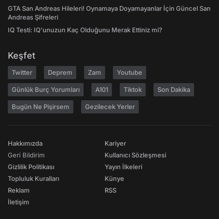
GTA San Andreas Hileleri! Oynamaya Doyamayanlar İçin Güncel San
Andreas Şifreleri
IQ Testi: IQ'unuzun Kaç Olduğunu Merak Ettiniz mi?
Keşfet
Twitter
Deprem
Zam
Youtube
Günlük Burç Yorumları
A101
Tiktok
Son Dakika
Bugün Ne Pişirsem
Gezilecek Yerler
Hakkımızda
Kariyer
Geri Bildirim
Kullanıcı Sözleşmesi
Gizlilik Politikası
Yayın İlkeleri
Topluluk Kuralları
Künye
Reklam
RSS
İletişim