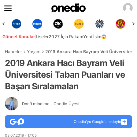
Güncel Konular
Liseler
2027 İçin Rakam
Yeni İsim😱
Haberler
Yaşam
2019 Ankara Hacı Bayram Veli Üniversitesi T
2019 Ankara Hacı Bayram Veli
Üniversitesi Taban Puanları ve
Başarı Sıralamaları
Don't mind me
- Onedio Üyesi
Onedio’yu Google'a ekleyin
03.07.2019 - 17:05