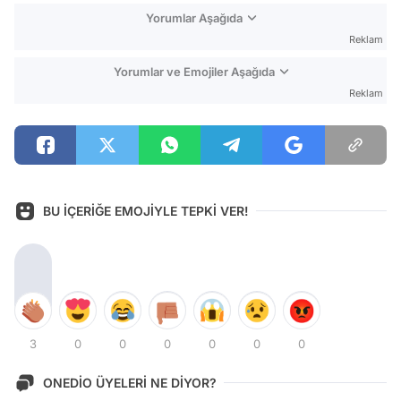
Yorumlar Aşağıda
Reklam
Yorumlar ve Emojiler Aşağıda
Reklam
BU İÇERİĞE EMOJİYLE TEPKİ VER!
3
0
0
0
0
0
0
ONEDİO ÜYELERİ NE DİYOR?