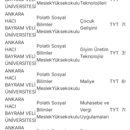
MeslekYüksekokulu
Teknolojileri
ÜNİVERSİTESİ
ANKARA
Polatlı Sosyal
HACI
Çocuk
Bilimler
TYT
70
BAYRAM VELİ
Gelişimi
MeslekYüksekokulu
ÜNİVERSİTESİ
ANKARA
Polatlı Sosyal
HACI
Giyim Üretim
Bilimler
TYT
35
BAYRAM VELİ
Teknolojisi
MeslekYüksekokulu
ÜNİVERSİTESİ
ANKARA
Polatlı Sosyal
HACI
Bilimler
Maliye
TYT
60
BAYRAM VELİ
MeslekYüksekokulu
ÜNİVERSİTESİ
ANKARA
Polatlı Sosyal
Muhasebe ve
HACI
Bilimler
Vergi
TYT
70
BAYRAM VELİ
MeslekYüksekokulu
Uygulamaları
ÜNİVERSİTESİ
ANKARA