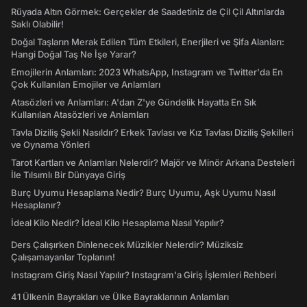
Rüyada Altın Görmek: Gerçekler de Saadetiniz de Çil Çil Altınlarda
Saklı Olabilir!
Doğal Taşların Merak Edilen Tüm Etkileri, Enerjileri ve Şifa Alanları:
Hangi Doğal Taş Ne İşe Yarar?
Emojilerin Anlamları: 2023 WhatsApp, Instagram ve Twitter'da En
Çok Kullanılan Emojiler ve Anlamları
Atasözleri ve Anlamları: A'dan Z'ye Gündelik Hayatta En Sık
Kullanılan Atasözleri ve Anlamları
Tavla Diziliş Şekli Nasıldır? Erkek Tavlası ve Kız Tavlası Diziliş Şekilleri
ve Oynama Yönleri
Tarot Kartları ve Anlamları Nelerdir? Majör ve Minör Arkana Desteleri
İle Tılsımlı Bir Dünyaya Giriş
Burç Uyumu Hesaplama Nedir? Burç Uyumu, Aşk Uyumu Nasıl
Hesaplanır?
İdeal Kilo Nedir? İdeal Kilo Hesaplama Nasıl Yapılır?
Ders Çalışırken Dinlenecek Müzikler Nelerdir? Müziksiz
Çalışamayanlar Toplanın!
Instagram Giriş Nasıl Yapılır? Instagram'a Giriş İşlemleri Rehberi
41 Ülkenin Bayrakları ve Ülke Bayraklarının Anlamları