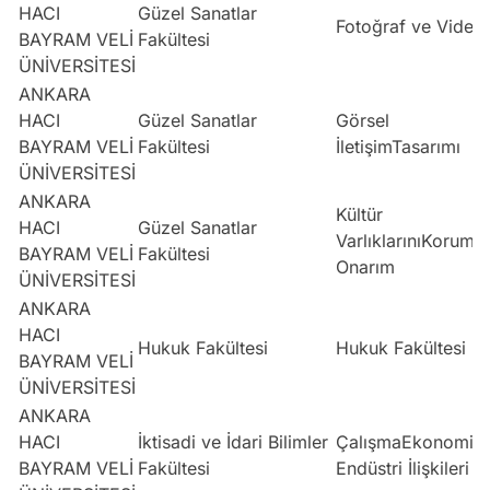
HACI
Güzel Sanatlar
Fotoğraf ve Video
BAYRAM VELİ
Fakültesi
ÜNİVERSİTESİ
ANKARA
HACI
Güzel Sanatlar
Görsel
BAYRAM VELİ
Fakültesi
İletişimTasarımı
ÜNİVERSİTESİ
ANKARA
Kültür
HACI
Güzel Sanatlar
VarlıklarınıKoruma
BAYRAM VELİ
Fakültesi
Onarım
ÜNİVERSİTESİ
ANKARA
HACI
Hukuk Fakültesi
Hukuk Fakültesi
BAYRAM VELİ
ÜNİVERSİTESİ
ANKARA
HACI
İktisadi ve İdari Bilimler
ÇalışmaEkonomisi
BAYRAM VELİ
Fakültesi
Endüstri İlişkileri