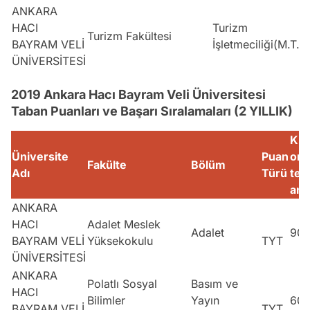
ANKARA
HACI
Turizm
Turizm Fakültesi
BAYRAM VELİ
İşletmeciliği(M.T.O
ÜNİVERSİTESİ
2019 Ankara Hacı Bayram Veli Üniversitesi
Taban Puanları ve Başarı Sıralamaları (2 YILLIK)
K
Üniversite
Puan
on
Fakülte
Bölüm
Adı
Türü
tej
an
ANKARA
HACI
Adalet Meslek
Adalet
90
BAYRAM VELİ
Yüksekokulu
TYT
ÜNİVERSİTESİ
ANKARA
Polatlı Sosyal
Basım ve
HACI
Bilimler
Yayın
60
BAYRAM VELİ
TYT