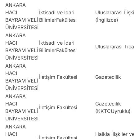
ANKARA
HACI
İktisadi ve İdari
Uluslararası İlişkile
BAYRAM VELİ
BilimlerFakültesi
(İngilizce)
ÜNİVERSİTESİ
ANKARA
HACI
İktisadi ve İdari
Uluslararası Ticare
BAYRAM VELİ
BilimlerFakültesi
ÜNİVERSİTESİ
ANKARA
HACI
İletişim Fakültesi
Gazetecilik
BAYRAM VELİ
ÜNİVERSİTESİ
ANKARA
HACI
Gazetecilik
İletişim Fakültesi
BAYRAM VELİ
(KKTCUyruklu)
ÜNİVERSİTESİ
ANKARA
HACI
Halkla İlişkiler ve
İletişim Fakültesi