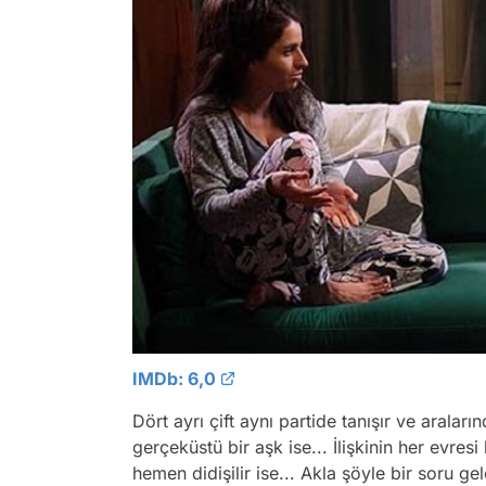
IMDb: 6,0
Dört ayrı çift aynı partide tanışır ve araları
gerçeküstü bir aşk ise... İlişkinin her evres
hemen didişilir ise... Akla şöyle bir soru gele