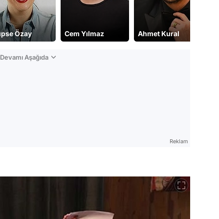
pse Özay
Cem Yılmaz
Ahmet Kural
Yı
n Devamı Aşağıda
Reklam