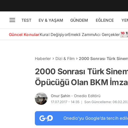
TEST
EV & YAŞAM
GÜNDEM
EĞLENCE
YE
Güncel Konular
Kural Değişiyor
Emekli Zammı
Acı Gerçekler
Haberler
Dizi & Film
2000 Sonrası Türk Sinem
Yerli Film
2000 Sonrası Türk Sinem
Öpücüğü Olan BKM İmzalı 
Onur Şahin
- Onedio Editörü
17.07.2017 - 14:35
Son Güncelleme: 06.02.202
Onedio’yu Google’da tercih edil