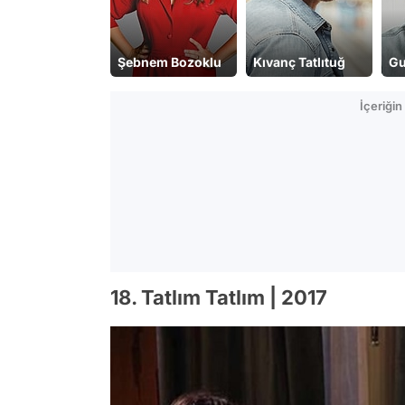
lebeğin Rüyası
Şebnem Bozoklu
Kıvanç Tatlıtuğ
Gu
İçeriği
18. Tatlım Tatlım | 2017