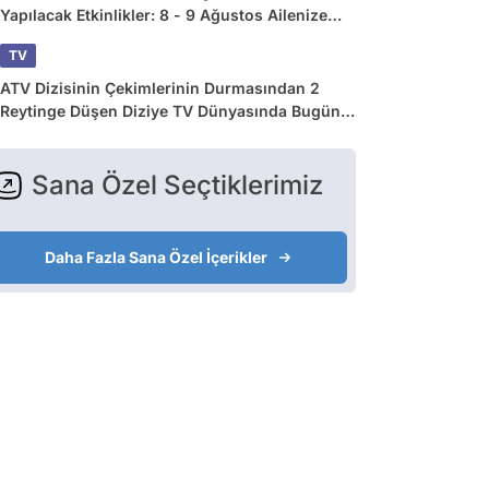
Yapılacak Etkinlikler: 8 - 9 Ağustos Ailenize
Çok İyi Gelecek!
TV
ATV Dizisinin Çekimlerinin Durmasından 2
Reytinge Düşen Diziye TV Dünyasında Bugün
Yaşananlar
Sana Özel Seçtiklerimiz
Daha Fazla Sana Özel İçerikler
Oyuncu
Oyuncu
Oyuncu