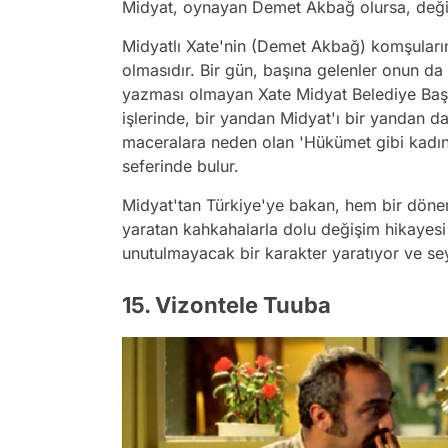
Midyat, oynayan Demet Akbağ olursa, değil
Midyatlı Xate'nin (Demet Akbağ) komşuların
olmasıdır. Bir gün, başına gelenler onun da 
yazması olmayan Xate Midyat Belediye Başkanı
işlerinde, bir yandan Midyat'ı bir yandan d
maceralara neden olan 'Hükümet gibi kadın X
seferinde bulur.
Midyat'tan Türkiye'ye bakan, hem bir dönemi
yaratan kahkahalarla dolu değişim hikayes
unutulmayacak bir karakter yaratıyor ve sey
15. Vizontele Tuuba