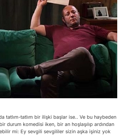
nda tatlım-tatlım bir ilişki başlar ise.. Ve bu haybeden
i bir durum komedisi iken, bir an hoşlaşılıp ardından
bilir mi: Ey sevgili sevgililer sizin aşka işiniz yok