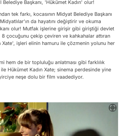
 Belediye Başkanı, 'Hükümet Kadın' olur!
dan tek farkı, kocasının Midyat Belediye Başkanı
Midyatlılar'ın da hayatını değiştirir ve okuma
 olur! Mutfak işlerine girişir gibi giriştiği devlet
a 8 çocuğunu çekip çeviren ve kahkahalar attıran
ate', işleri elinin hamuru ile çözmenin yolunu her
 hem de bir topluluğu anlatması gibi farklılık
i ile Hükümet Kadın Xate; sinema perdesinde yine
irciye neşe dolu bir film vaadediyor.