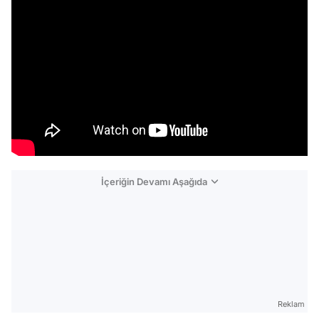
İçeriğin Devamı Aşağıda
Reklam