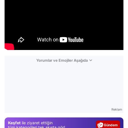
Yorumlar ve Emojiler Aşağıda
Video
Test
Reklam
Gündem
Keşfet
ile ziyaret ettiğin
Magazin
tüm kategorileri tek akışta gör!