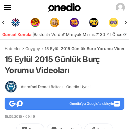
Güncel Konular
Bastonla Vurdu!
"Manyak Mısınız?"
30 Yıl Önce👀
Haberler
Goygoy
15 Eylül 2015 Günlük Burç Yorumu Videola
15 Eylül 2015 Günlük Burç
Yorumu Videoları
Astrofoni Demet Baltacı
- Onedio Üyesi
Onedio’yu Google'a ekleyin
15.09.2015 - 09:49