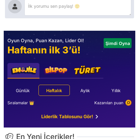
Oyun Oyna, Puan Kazan, Lider Ol!
Şimdi Oyna
Haftanın ilk 3’ü!
Günlük
Haftalık
Aylık
Yıllık
Sıralamalar 👑
Kazanılan puan
Liderlik Tablosunu Gör!
En Yeni İçerikler!