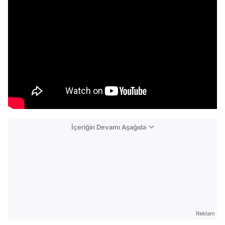
İçeriğin Devamı Aşağıda
Reklam