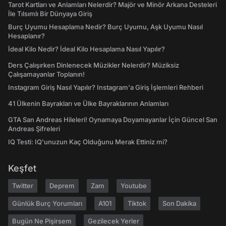
Tarot Kartları ve Anlamları Nelerdir? Majör ve Minör Arkana Desteleri
İle Tılsımlı Bir Dünyaya Giriş
Burç Uyumu Hesaplama Nedir? Burç Uyumu, Aşk Uyumu Nasıl
Hesaplanır?
İdeal Kilo Nedir? İdeal Kilo Hesaplama Nasıl Yapılır?
Ders Çalışırken Dinlenecek Müzikler Nelerdir? Müziksiz
Çalışamayanlar Toplanın!
Instagram Giriş Nasıl Yapılır? Instagram'a Giriş İşlemleri Rehberi
41 Ülkenin Bayrakları ve Ülke Bayraklarının Anlamları
GTA San Andreas Hileleri! Oynamaya Doyamayanlar İçin Güncel San
Andreas Şifreleri
IQ Testi: IQ'unuzun Kaç Olduğunu Merak Ettiniz mi?
Keşfet
Twitter
Deprem
Zam
Youtube
Günlük Burç Yorumları
A101
Tiktok
Son Dakika
Bugün Ne Pişirsem
Gezilecek Yerler