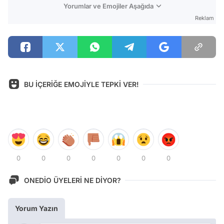
Yorumlar ve Emojiler Aşağıda
Reklam
BU İÇERİĞE EMOJİYLE TEPKİ VER!
0
0
0
0
0
0
0
ONEDİO ÜYELERİ NE DİYOR?
Yorum Yazın