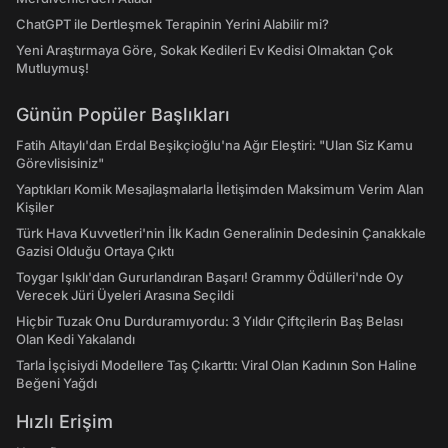
ChatGPT ile Dertleşmek Terapinin Yerini Alabilir mi?
Yeni Araştırmaya Göre, Sokak Kedileri Ev Kedisi Olmaktan Çok
Mutluymuş!
Günün Popüler Başlıkları
Fatih Altaylı'dan Erdal Beşikçioğlu'na Ağır Eleştiri: "Ulan Siz Kamu
Görevlisisiniz"
Yaptıkları Komik Mesajlaşmalarla İletişimden Maksimum Verim Alan
Kişiler
Türk Hava Kuvvetleri'nin İlk Kadın Generalinin Dedesinin Çanakkale
Gazisi Olduğu Ortaya Çıktı
Toygar Işıklı'dan Gururlandıran Başarı! Grammy Ödülleri'nde Oy
Verecek Jüri Üyeleri Arasına Seçildi
Hiçbir Tuzak Onu Durduramıyordu: 3 Yıldır Çiftçilerin Baş Belası
Olan Kedi Yakalandı
Tarla İşçisiydi Modellere Taş Çıkarttı: Viral Olan Kadının Son Haline
Beğeni Yağdı
Hızlı Erişim