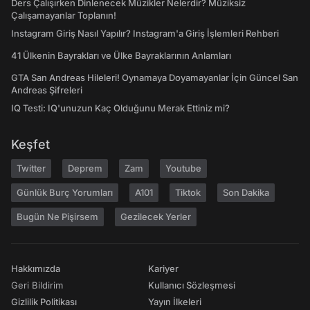
Ders Çalışırken Dinlenecek Müzikler Nelerdir? Müziksiz
Çalışamayanlar Toplanın!
Instagram Giriş Nasıl Yapılır? Instagram'a Giriş İşlemleri Rehberi
41 Ülkenin Bayrakları ve Ülke Bayraklarının Anlamları
GTA San Andreas Hileleri! Oynamaya Doyamayanlar İçin Güncel San
Andreas Şifreleri
IQ Testi: IQ'unuzun Kaç Olduğunu Merak Ettiniz mi?
Keşfet
Twitter
Deprem
Zam
Youtube
Günlük Burç Yorumları
A101
Tiktok
Son Dakika
Bugün Ne Pişirsem
Gezilecek Yerler
Hakkımızda
Kariyer
Geri Bildirim
Kullanıcı Sözleşmesi
Gizlilik Politikası
Yayın İlkeleri