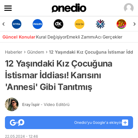
Güncel Konular
Kural Değişiyor
Emekli Zammı
Acı Gerçekler
Haberler
Gündem
12 Yaşındaki Kız Çocuğuna İstismar İddiası
12 Yaşındaki Kız Çocuğuna
İstismar İddiası! Karısını
'Annesi' Gibi Tanıtmış
Eray İspir
- Video Editörü
Onedio’yu Google'a ekleyin
22.05.2024 - 12:46