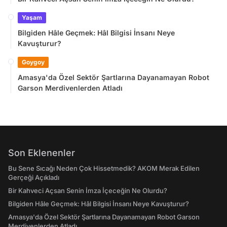
Yaşam
Bilgiden Hâle Geçmek: Hâl Bilgisi İnsanı Neye
Kavuşturur?
Goygoy
Amasya'da Özel Sektör Şartlarına Dayanamayan Robot
Garson Merdivenlerden Atladı
Son Eklenenler
Bu Sene Sıcağı Neden Çok Hissetmedik? AKOM Merak Edilen
Gerçeği Açıkladı
Bir Kahveci Açsan Senin İmza İçeceğin Ne Olurdu?
Bilgiden Hâle Geçmek: Hâl Bilgisi İnsanı Neye Kavuşturur?
Amasya'da Özel Sektör Şartlarına Dayanamayan Robot Garson
Merdivenlerden Atladı