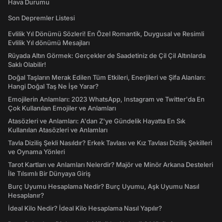
Hava Durumu
Son Depremler Listesi
Evlilik Yıl Dönümü Sözleri! En Özel Romantik, Duygusal ve Resimli
Evlilik Yıl dönümü Mesajları
Rüyada Altın Görmek: Gerçekler de Saadetiniz de Çil Çil Altınlarda
Saklı Olabilir!
Doğal Taşların Merak Edilen Tüm Etkileri, Enerjileri ve Şifa Alanları:
Hangi Doğal Taş Ne İşe Yarar?
Emojilerin Anlamları: 2023 WhatsApp, Instagram ve Twitter'da En
Çok Kullanılan Emojiler ve Anlamları
Atasözleri ve Anlamları: A'dan Z'ye Gündelik Hayatta En Sık
Kullanılan Atasözleri ve Anlamları
Tavla Diziliş Şekli Nasıldır? Erkek Tavlası ve Kız Tavlası Diziliş Şekilleri
ve Oynama Yönleri
Tarot Kartları ve Anlamları Nelerdir? Majör ve Minör Arkana Desteleri
İle Tılsımlı Bir Dünyaya Giriş
Burç Uyumu Hesaplama Nedir? Burç Uyumu, Aşk Uyumu Nasıl
Hesaplanır?
İdeal Kilo Nedir? İdeal Kilo Hesaplama Nasıl Yapılır?