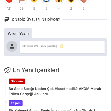
121
23
13
5
4
2
2
ONEDİO ÜYELERİ NE DİYOR?
Yorum Yazın
En Yeni İçerikler!
Gündem
Bu Sene Sıcağı Neden Çok Hissetmedik? AKOM Merak
Edilen Gerçeği Açıkladı
Yaşam
Bir Kahveci Açsan Senin İmza İçeceğin Ne Olurdu?