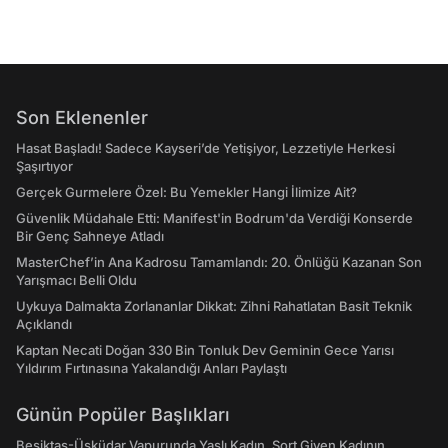
Son Eklenenler
Hasat Başladı! Sadece Kayseri’de Yetişiyor, Lezzetiyle Herkesi
Şaşırtıyor
Gerçek Gurmelere Özel: Bu Yemekler Hangi İlimize Ait?
Güvenlik Müdahale Etti: Manifest'in Bodrum'da Verdiği Konserde
Bir Genç Sahneye Atladı
MasterChef’in Ana Kadrosu Tamamlandı: 20. Önlüğü Kazanan Son
Yarışmacı Belli Oldu
Uykuya Dalmakta Zorlananlar Dikkat: Zihni Rahatlatan Basit Teknik
Açıklandı
Kaptan Necati Doğan 330 Bin Tonluk Dev Geminin Gece Yarısı
Yıldırım Fırtınasına Yakalandığı Anları Paylaştı
Günün Popüler Başlıkları
Beşiktaş-Üsküdar Vapurunda Yaşlı Kadın, Şort Giyen Kadının