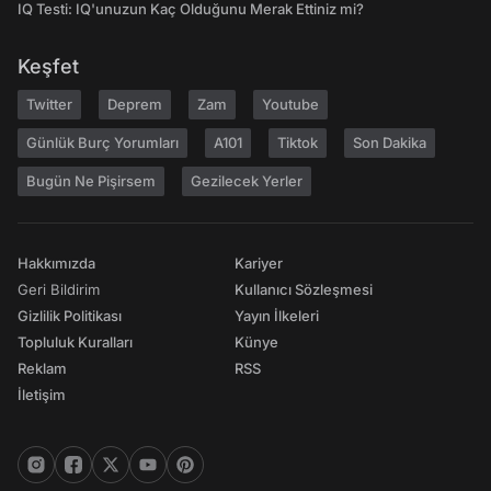
IQ Testi: IQ'unuzun Kaç Olduğunu Merak Ettiniz mi?
Keşfet
Twitter
Deprem
Zam
Youtube
Günlük Burç Yorumları
A101
Tiktok
Son Dakika
Bugün Ne Pişirsem
Gezilecek Yerler
Hakkımızda
Kariyer
Geri Bildirim
Kullanıcı Sözleşmesi
Gizlilik Politikası
Yayın İlkeleri
Topluluk Kuralları
Künye
Reklam
RSS
İletişim