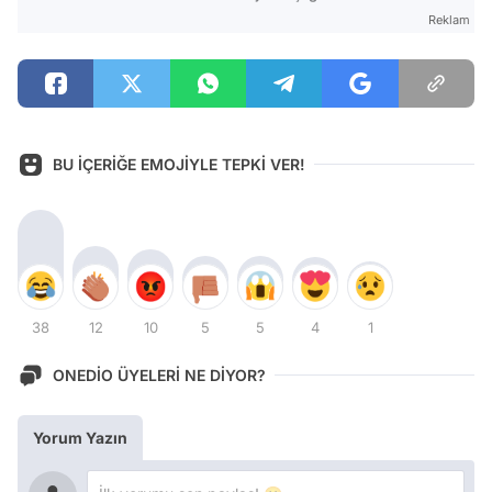
Reklam
BU İÇERİĞE EMOJİYLE TEPKİ VER!
38
12
10
5
5
4
1
ONEDİO ÜYELERİ NE DİYOR?
Yorum Yazın