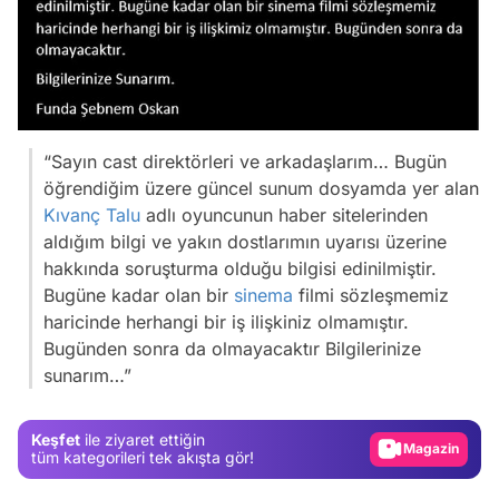
“Sayın cast direktörleri ve arkadaşlarım… Bugün
öğrendiğim üzere güncel sunum dosyamda yer alan
Kıvanç Talu
adlı oyuncunun haber sitelerinden
aldığım bilgi ve yakın dostlarımın uyarısı üzerine
hakkında soruşturma olduğu bilgisi edinilmiştir.
Bugüne kadar olan bir
sinema
filmi sözleşmemiz
haricinde herhangi bir iş ilişkiniz olmamıştır.
Video
Bugünden sonra da olmayacaktır Bilgilerinize
sunarım…”
Test
Gündem
Keşfet
ile ziyaret ettiğin
Magazin
tüm kategorileri tek akışta gör!
Video