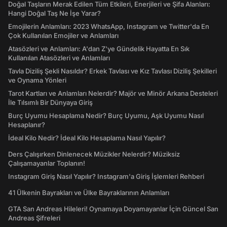
Doğal Taşların Merak Edilen Tüm Etkileri, Enerjileri ve Şifa Alanları:
Hangi Doğal Taş Ne İşe Yarar?
Emojilerin Anlamları: 2023 WhatsApp, Instagram ve Twitter'da En
Çok Kullanılan Emojiler ve Anlamları
Atasözleri ve Anlamları: A'dan Z'ye Gündelik Hayatta En Sık
Kullanılan Atasözleri ve Anlamları
Tavla Diziliş Şekli Nasıldır? Erkek Tavlası ve Kız Tavlası Diziliş Şekilleri
ve Oynama Yönleri
Tarot Kartları ve Anlamları Nelerdir? Majör ve Minör Arkana Desteleri
İle Tılsımlı Bir Dünyaya Giriş
Burç Uyumu Hesaplama Nedir? Burç Uyumu, Aşk Uyumu Nasıl
Hesaplanır?
İdeal Kilo Nedir? İdeal Kilo Hesaplama Nasıl Yapılır?
Ders Çalışırken Dinlenecek Müzikler Nelerdir? Müziksiz
Çalışamayanlar Toplanın!
Instagram Giriş Nasıl Yapılır? Instagram'a Giriş İşlemleri Rehberi
41 Ülkenin Bayrakları ve Ülke Bayraklarının Anlamları
GTA San Andreas Hileleri! Oynamaya Doyamayanlar İçin Güncel San
Andreas Şifreleri