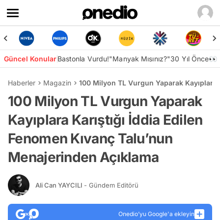
Güncel Konular
Bastonla Vurdu!
"Manyak Mısınız?"
30 Yıl Önce👀
Haberler
Magazin
100 Milyon TL Vurgun Yaparak Kayıplara 
100 Milyon TL Vurgun Yaparak
Kayıplara Karıştığı İddia Edilen
Fenomen Kıvanç Talu’nun
Menajerinden Açıklama
Ali Can YAYCILI
- Gündem Editörü
Onedio’yu Google'a ekleyin