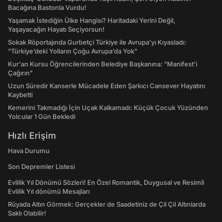
Bacağına Bastonla Vurdu!
Yaşamak İstediğin Ülke Hangisi? Haritadaki Yerini Değil,
Yaşayacağın Hayatı Seçiyorsun!
Sokak Röportajında Gurbetçi Türkiye ile Avrupa'yı Kıyasladı:
"Türkiye’deki Yolların Çoğu Avrupa’da Yok"
Kur'an Kursu Öğrencilerinden Belediye Başkanına: "Manifest’i
Çağırın"
Uzun Süredir Kanserle Mücadele Eden Şarkıcı Cansever Hayatını
Kaybetti
Kemerini Takmadığı İçin Uçak Kalkamadı: Küçük Çocuk Yüzünden
Yolcular 1 Gün Bekledi
Hızlı Erişim
Hava Durumu
Son Depremler Listesi
Evlilik Yıl Dönümü Sözleri! En Özel Romantik, Duygusal ve Resimli
Evlilik Yıl dönümü Mesajları
Rüyada Altın Görmek: Gerçekler de Saadetiniz de Çil Çil Altınlarda
Saklı Olabilir!