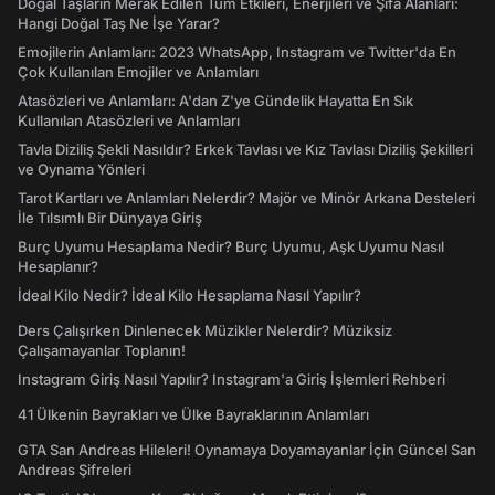
Doğal Taşların Merak Edilen Tüm Etkileri, Enerjileri ve Şifa Alanları:
Hangi Doğal Taş Ne İşe Yarar?
Emojilerin Anlamları: 2023 WhatsApp, Instagram ve Twitter'da En
Çok Kullanılan Emojiler ve Anlamları
Atasözleri ve Anlamları: A'dan Z'ye Gündelik Hayatta En Sık
Kullanılan Atasözleri ve Anlamları
Tavla Diziliş Şekli Nasıldır? Erkek Tavlası ve Kız Tavlası Diziliş Şekilleri
ve Oynama Yönleri
Tarot Kartları ve Anlamları Nelerdir? Majör ve Minör Arkana Desteleri
İle Tılsımlı Bir Dünyaya Giriş
Burç Uyumu Hesaplama Nedir? Burç Uyumu, Aşk Uyumu Nasıl
Hesaplanır?
İdeal Kilo Nedir? İdeal Kilo Hesaplama Nasıl Yapılır?
Ders Çalışırken Dinlenecek Müzikler Nelerdir? Müziksiz
Çalışamayanlar Toplanın!
Instagram Giriş Nasıl Yapılır? Instagram'a Giriş İşlemleri Rehberi
41 Ülkenin Bayrakları ve Ülke Bayraklarının Anlamları
GTA San Andreas Hileleri! Oynamaya Doyamayanlar İçin Güncel San
Andreas Şifreleri