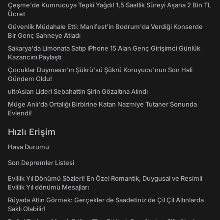
Çeşme'de Kumrucuya Tepki Yağdı! 1,5 Saatlik Süreyi Aşana 2 Bin TL
Ücret
Güvenlik Müdahale Etti: Manifest'in Bodrum'da Verdiği Konserde
Bir Genç Sahneye Atladı
Sakarya'da Limonata Satıp iPhone 15 Alan Genç Girişimci Günlük
Kazancını Paylaştı
Çocuklar Duymasın'ın Şükrü'sü Şükrü Koruyucu'nun Son Hali
Gündem Oldu!
ultrAslan Lideri Sebahattin Şirin Gözaltına Alındı
Müge Anlı'da Ortalığı Birbirine Katan Nazmiye Tutaner Sonunda
Evlendi!
Hızlı Erişim
Hava Durumu
Son Depremler Listesi
Evlilik Yıl Dönümü Sözleri! En Özel Romantik, Duygusal ve Resimli
Evlilik Yıl dönümü Mesajları
Rüyada Altın Görmek: Gerçekler de Saadetiniz de Çil Çil Altınlarda
Saklı Olabilir!