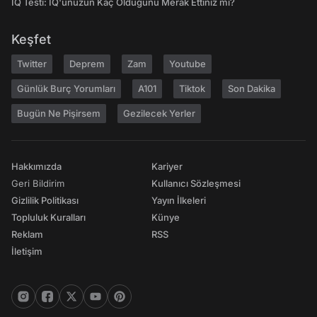
IQ Testi: IQ'unuzun Kaç Olduğunu Merak Ettiniz mi?
Keşfet
Twitter
Deprem
Zam
Youtube
Günlük Burç Yorumları
A101
Tiktok
Son Dakika
Bugün Ne Pişirsem
Gezilecek Yerler
Hakkımızda
Kariyer
Geri Bildirim
Kullanıcı Sözleşmesi
Gizlilik Politikası
Yayın İlkeleri
Topluluk Kuralları
Künye
Reklam
RSS
İletişim