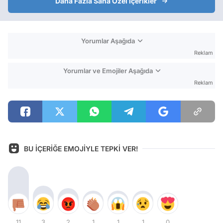
Daha Fazla Sana Özel İçerikler
Yorumlar Aşağıda
Reklam
Yorumlar ve Emojiler Aşağıda
Reklam
BU İÇERİĞE EMOJİYLE TEPKİ VER!
11
3
2
1
1
1
0