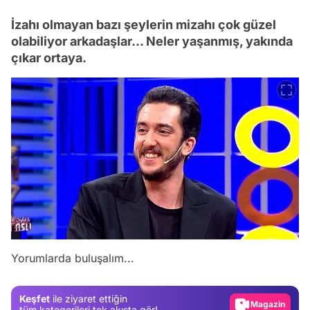
İzahı olmayan bazı şeylerin mizahı çok güzel
olabiliyor arkadaşlar... Neler yaşanmış, yakında
çıkar ortaya.
Video
Test
Yorumlarda buluşalım...
Gündem
Magazin
Keşfet
ile ziyaret ettiğin
Video
tüm kategorileri tek akışta gör!