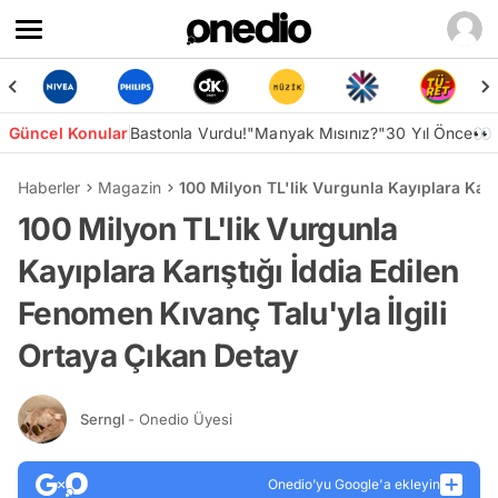
Güncel Konular
Bastonla Vurdu!
"Manyak Mısınız?"
30 Yıl Önce👀
Haberler
Magazin
100 Milyon TL'lik Vurgunla Kayıplara Karı
100 Milyon TL'lik Vurgunla
Kayıplara Karıştığı İddia Edilen
Fenomen Kıvanç Talu'yla İlgili
Ortaya Çıkan Detay
Serngl
- Onedio Üyesi
Onedio’yu Google'a ekleyin