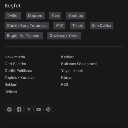
Keşfet
Twitter
Deprem
Zam
Youtube
Günlük Burç Yorumları
A101
Tiktok
Son Dakika
Bugün Ne Pişirsem
Gezilecek Yerler
Hakkımızda
Kariyer
Geri Bildirim
Kullanıcı Sözleşmesi
Gizlilik Politikası
Yayın İlkeleri
Topluluk Kuralları
Künye
Reklam
RSS
İletişim