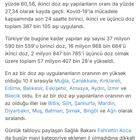
yüzde 60,56, ikinci doz aşı yapılanların oranı da yüzde
27,34 olarak kayda geçti. Kovid-19'la mücadele
kapsamında son 24 saatte birinci, ikinci ve üçüncü doz
toplam 387 bin 105 aşı uygulandı.
Türkiye'de bugüne kadar yapılan aşı sayısı 37 milyon
590 bin 559'u birinci doz, 16 milyon 968 bin 684'ü
ikinci doz, 2 milyon 847 bin 785'i üçüncü doz olmak
üzere toplam 57 milyon 407 bin 28'e yükseldi.
En az bir doz aşı uygulananların oranının en yüksek
olduğu 10 il sırasıyla
Muğla
,
Çanakkale
,
Kırklareli
,
Edirne
,
Balıkesir
,
Eskişehir
,
Amasya
,
Aydın
,
İzmir
ve
Bilecik
oldu. En az bir doz aşı yapılanların oranının en
az olduğu iller ise
Bitlis
,
Siirt
,
Şanlıurfa
,
Mardin
,
Diyarbakır
,
Muş
,
Batman
,
Şırnak
,
Bingöl
ve
Ağrı
olarak
sıralandı.
Günlük tabloyu paylaşan Sağlık Bakanı
Fahrettin Koca
da bugün mavi kategoriye eklenen il olmadığına dikkati