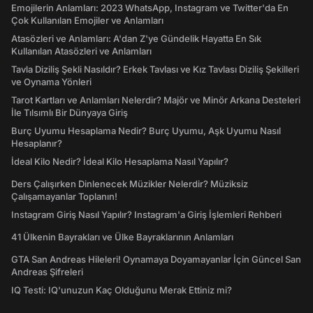
Emojilerin Anlamları: 2023 WhatsApp, Instagram ve Twitter'da En
Çok Kullanılan Emojiler ve Anlamları
Atasözleri ve Anlamları: A'dan Z'ye Gündelik Hayatta En Sık
Kullanılan Atasözleri ve Anlamları
Tavla Diziliş Şekli Nasıldır? Erkek Tavlası ve Kız Tavlası Diziliş Şekilleri
ve Oynama Yönleri
Tarot Kartları ve Anlamları Nelerdir? Majör ve Minör Arkana Desteleri
İle Tılsımlı Bir Dünyaya Giriş
Burç Uyumu Hesaplama Nedir? Burç Uyumu, Aşk Uyumu Nasıl
Hesaplanır?
İdeal Kilo Nedir? İdeal Kilo Hesaplama Nasıl Yapılır?
Ders Çalışırken Dinlenecek Müzikler Nelerdir? Müziksiz
Çalışamayanlar Toplanın!
Instagram Giriş Nasıl Yapılır? Instagram'a Giriş İşlemleri Rehberi
41 Ülkenin Bayrakları ve Ülke Bayraklarının Anlamları
GTA San Andreas Hileleri! Oynamaya Doyamayanlar İçin Güncel San
Andreas Şifreleri
IQ Testi: IQ'unuzun Kaç Olduğunu Merak Ettiniz mi?