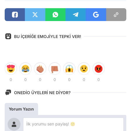
BU İÇERİĞE EMOJİYLE TEPKİ VER!
0
0
0
0
0
0
0
ONEDİO ÜYELERİ NE DİYOR?
Yorum Yazın