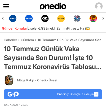
Güncel Konular
Liseler-LGS
Emekli Zammı
Filtresiz Hali😱
Haberler
Gündem
10 Temmuz Günlük Vaka Sayısında Son Du
10 Temmuz Günlük Vaka
Sayısında Son Durum! İşte 10
Temmuz Koronavirüs Tablosu...
Müge Kakşi
- Onedio Üyesi
Onedio’yu Google'a ekleyin
10.07.2021 - 22:30