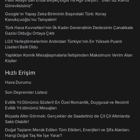
Fatih Altaylı'dan Erdal Beşikçioğlu'na Ağır Eleştiri: "Ulan Siz Kamu
Görevlisisiniz"
Google'ın Yapay Zeka Biriminin Başındaki Türk: Koray
Kavukçuoğlu'nu Tanıyalım!
Türk Hava Kuvvetleri'nin İlk Kadın Generalinin Dedesinin Çanakkale
Gazisi Olduğu Ortaya Çıktı
LGS Yerleştirmelerinin Ardından Türkiye'nin En Yüksek Puanlı
Liseleri Belli Oldu
Yaptıkları Komik Mesajlaşmalarla İletişimden Maksimum Verim Alan
Kişiler
Hızlı Erişim
Hava Durumu
Son Depremler Listesi
Evlilik Yıl Dönümü Sözleri! En Özel Romantik, Duygusal ve Resimli
Evlilik Yıl dönümü Mesajları
Rüyada Altın Görmek: Gerçekler de Saadetiniz de Çil Çil Altınlarda
Saklı Olabilir!
Doğal Taşların Merak Edilen Tüm Etkileri, Enerjileri ve Şifa Alanları:
Hangi Doğal Taş Ne İşe Yarar?