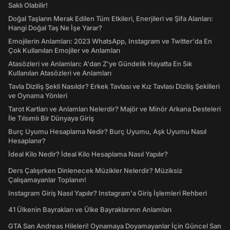
Saklı Olabilir!
Doğal Taşların Merak Edilen Tüm Etkileri, Enerjileri ve Şifa Alanları:
Hangi Doğal Taş Ne İşe Yarar?
Emojilerin Anlamları: 2023 WhatsApp, Instagram ve Twitter'da En
Çok Kullanılan Emojiler ve Anlamları
Atasözleri ve Anlamları: A'dan Z'ye Gündelik Hayatta En Sık
Kullanılan Atasözleri ve Anlamları
Tavla Diziliş Şekli Nasıldır? Erkek Tavlası ve Kız Tavlası Diziliş Şekilleri
ve Oynama Yönleri
Tarot Kartları ve Anlamları Nelerdir? Majör ve Minör Arkana Desteleri
İle Tılsımlı Bir Dünyaya Giriş
Burç Uyumu Hesaplama Nedir? Burç Uyumu, Aşk Uyumu Nasıl
Hesaplanır?
İdeal Kilo Nedir? İdeal Kilo Hesaplama Nasıl Yapılır?
Ders Çalışırken Dinlenecek Müzikler Nelerdir? Müziksiz
Çalışamayanlar Toplanın!
Instagram Giriş Nasıl Yapılır? Instagram'a Giriş İşlemleri Rehberi
41 Ülkenin Bayrakları ve Ülke Bayraklarının Anlamları
GTA San Andreas Hileleri! Oynamaya Doyamayanlar İçin Güncel San