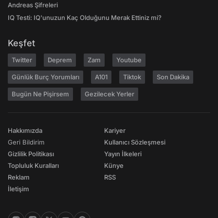
Andreas Şifreleri
IQ Testi: IQ'unuzun Kaç Olduğunu Merak Ettiniz mi?
Keşfet
Twitter
Deprem
Zam
Youtube
Günlük Burç Yorumları
A101
Tiktok
Son Dakika
Bugün Ne Pişirsem
Gezilecek Yerler
Hakkımızda
Kariyer
Geri Bildirim
Kullanıcı Sözleşmesi
Gizlilik Politikası
Yayın İlkeleri
Topluluk Kuralları
Künye
Reklam
RSS
İletişim