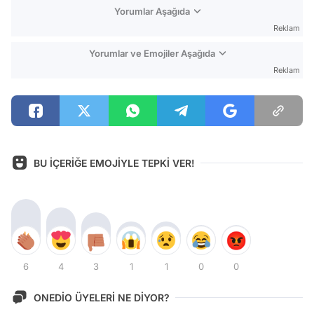
Yorumlar Aşağıda
Reklam
Yorumlar ve Emojiler Aşağıda
Reklam
BU İÇERİĞE EMOJİYLE TEPKİ VER!
6
4
3
1
1
0
0
ONEDİO ÜYELERİ NE DİYOR?