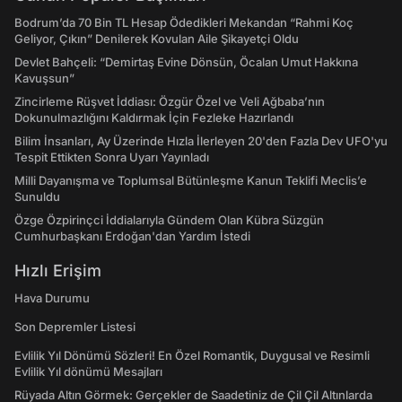
Bodrum’da 70 Bin TL Hesap Ödedikleri Mekandan “Rahmi Koç
Geliyor, Çıkın” Denilerek Kovulan Aile Şikayetçi Oldu
Devlet Bahçeli: “Demirtaş Evine Dönsün, Öcalan Umut Hakkına
Kavuşsun”
Zincirleme Rüşvet İddiası: Özgür Özel ve Veli Ağbaba’nın
Dokunulmazlığını Kaldırmak İçin Fezleke Hazırlandı
Bilim İnsanları, Ay Üzerinde Hızla İlerleyen 20'den Fazla Dev UFO'yu
Tespit Ettikten Sonra Uyarı Yayınladı
Milli Dayanışma ve Toplumsal Bütünleşme Kanun Teklifi Meclis’e
Sunuldu
Özge Özpirinçci İddialarıyla Gündem Olan Kübra Süzgün
Cumhurbaşkanı Erdoğan'dan Yardım İstedi
Hızlı Erişim
Hava Durumu
Son Depremler Listesi
Evlilik Yıl Dönümü Sözleri! En Özel Romantik, Duygusal ve Resimli
Evlilik Yıl dönümü Mesajları
Rüyada Altın Görmek: Gerçekler de Saadetiniz de Çil Çil Altınlarda