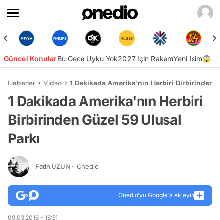
Güncel Konular
Bu Gece Uyku Yok
2027 İçin Rakam
Yeni İsim😱
Haberler
Video
1 Dakikada Amerika'nın Herbiri Birbirinden G
1 Dakikada Amerika'nın Herbiri
Birbirinden Güzel 59 Ulusal
Parkı
Fatih UZUN
- Onedio
Onedio’yu Google'a ekleyin
09.03.2016 - 16:51