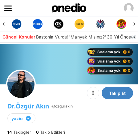
Güncel Konular
Bastonla Vurdu!
"Manyak Mısınız?"
30 Yıl Önce👀
Sıralama yok
0
Sıralama yok
0
Sıralama yok
0
Takip Et
Dr.Özgür Akın
@ozgurakin
yazio
14
Takipçiler
0
Takip Ettikleri