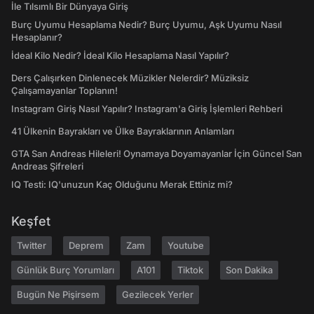
İle Tılsımlı Bir Dünyaya Giriş
Burç Uyumu Hesaplama Nedir? Burç Uyumu, Aşk Uyumu Nasıl
Hesaplanır?
İdeal Kilo Nedir? İdeal Kilo Hesaplama Nasıl Yapılır?
Ders Çalışırken Dinlenecek Müzikler Nelerdir? Müziksiz
Çalışamayanlar Toplanın!
Instagram Giriş Nasıl Yapılır? Instagram'a Giriş İşlemleri Rehberi
41 Ülkenin Bayrakları ve Ülke Bayraklarının Anlamları
GTA San Andreas Hileleri! Oynamaya Doyamayanlar İçin Güncel San
Andreas Şifreleri
IQ Testi: IQ'unuzun Kaç Olduğunu Merak Ettiniz mi?
Keşfet
Twitter
Deprem
Zam
Youtube
Günlük Burç Yorumları
A101
Tiktok
Son Dakika
Bugün Ne Pişirsem
Gezilecek Yerler