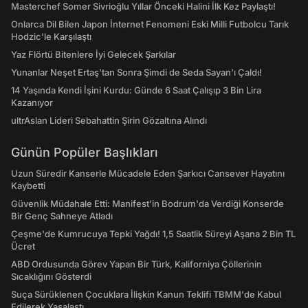
Masterchef Somer Sivrioğlu Yıllar Önceki Halini İlk Kez Paylaştı!
Onlarca Dil Bilen Japon İnternet Fenomeni Eski Milli Futbolcu Tarık
Hodzic'le Karşılaştı
Yaz Flörtü Bitenlere İyi Gelecek Şarkılar
Yunanlar Neşet Ertaş'tan Sonra Şimdi de Seda Sayan'ı Çaldı!
14 Yaşında Kendi İşini Kurdu: Günde 6 Saat Çalışıp 3 Bin Lira
Kazanıyor
ultrAslan Lideri Sebahattin Şirin Gözaltına Alındı
Günün Popüler Başlıkları
Uzun Süredir Kanserle Mücadele Eden Şarkıcı Cansever Hayatını
Kaybetti
Güvenlik Müdahale Etti: Manifest'in Bodrum'da Verdiği Konserde
Bir Genç Sahneye Atladı
Çeşme'de Kumrucuya Tepki Yağdı! 1,5 Saatlik Süreyi Aşana 2 Bin TL
Ücret
ABD Ordusunda Görev Yapan Bir Türk, Kaliforniya Çöllerinin
Sıcaklığını Gösterdi
Suça Sürüklenen Çocuklara İlişkin Kanun Teklifi TBMM'de Kabul
Edilerek Yasalaştı