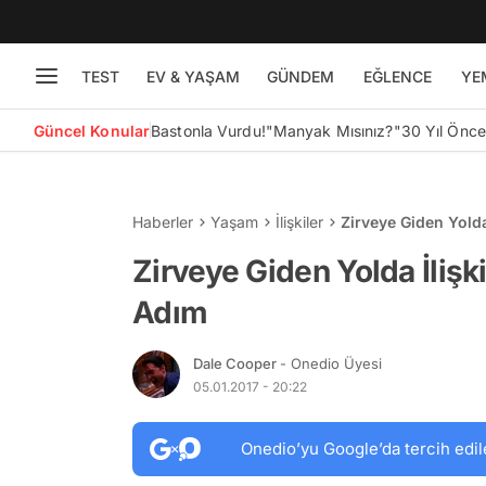
TEST
EV & YAŞAM
GÜNDEM
EĞLENCE
YE
Güncel Konular
Bastonla Vurdu!
"Manyak Mısınız?"
30 Yıl Önc
Haberler
Yaşam
İlişkiler
Zirveye Giden Yolda
Zirveye Giden Yolda İlişk
Adım
Dale Cooper
- Onedio Üyesi
05.01.2017 - 20:22
Onedio’yu Google’da tercih edil