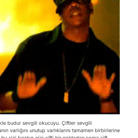
ikle budur sevgili okucuyu. Çiftler sevgili
ın varlığını unutup varlıklarını tamamen birbirlerine
u sizi bırakın güç çifti bir noktadan sonra çift