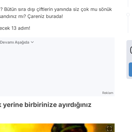
ı? Bütün sıra dışı çiftlerin yanında siz çok mu sönük
sandınız mı? Çareniz burada!
irecek 13 adım!
n Devamı Aşağıda
Reklam
yerine birbirinize ayırdığınız