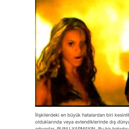
İlişkilerdeki en büyük hatalardan biri kesinl
olduklarında veya evlendiklerinde dış dünyan
adıyorlar. BUNU YAPMAYIN. Bu bir hatadır; b