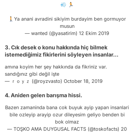
💨 🏃
🚶Ya anani avradini sikiyim burdayim ben gormuyor
musun
— wanted (@yasatirim)
12 Ekim 2019
3. Cık desek o konu hakkında hiç bilmek
istemediğimiz fikirlerini söyleyen insanlar...
amına koyim her şey hakkında da fikriniz var.
sandığınız gibi değil işte
— ｒｏｙｚ (@royzvasto)
October 18, 2019
4. Aniden gelen barışma hissi.
Bazen zamaninda bana cok buyuk ayip yapan insanlari
bile ozleyip arayip ozur dileyesim geliyo benden bi
bok olmaz
— TOŞKO AMA DUYGUSAL FACTS (@toskofacts)
20