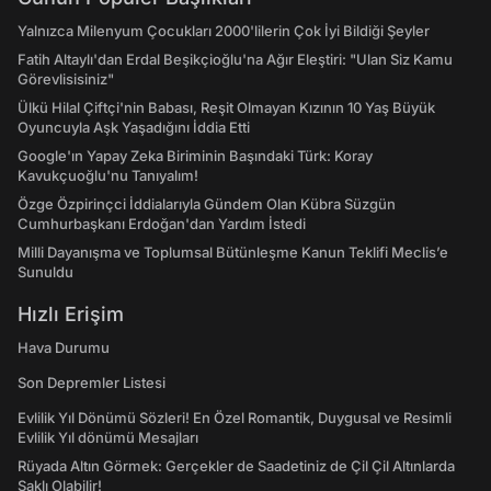
Yalnızca Milenyum Çocukları 2000'lilerin Çok İyi Bildiği Şeyler
Fatih Altaylı'dan Erdal Beşikçioğlu'na Ağır Eleştiri: "Ulan Siz Kamu
Görevlisisiniz"
Ülkü Hilal Çiftçi'nin Babası, Reşit Olmayan Kızının 10 Yaş Büyük
Oyuncuyla Aşk Yaşadığını İddia Etti
Google'ın Yapay Zeka Biriminin Başındaki Türk: Koray
Kavukçuoğlu'nu Tanıyalım!
Özge Özpirinçci İddialarıyla Gündem Olan Kübra Süzgün
Cumhurbaşkanı Erdoğan'dan Yardım İstedi
Milli Dayanışma ve Toplumsal Bütünleşme Kanun Teklifi Meclis’e
Sunuldu
Hızlı Erişim
Hava Durumu
Son Depremler Listesi
Evlilik Yıl Dönümü Sözleri! En Özel Romantik, Duygusal ve Resimli
Evlilik Yıl dönümü Mesajları
Rüyada Altın Görmek: Gerçekler de Saadetiniz de Çil Çil Altınlarda
Saklı Olabilir!