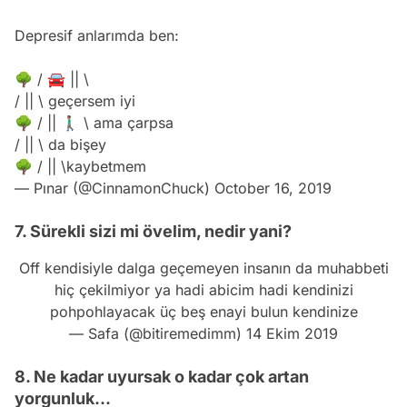
Depresif anlarımda ben:
🌳 / 🚘 || \
/ || \ geçersem iyi
🌳 / || 🚶🏽‍♂️ \ ama çarpsa
/ || \ da bişey
🌳 / || \kaybetmem
— Pınar (@CinnamonChuck)
October 16, 2019
7. Sürekli sizi mi övelim, nedir yani?
Off kendisiyle dalga geçemeyen insanın da muhabbeti
hiç çekilmiyor ya hadi abicim hadi kendinizi
pohpohlayacak üç beş enayi bulun kendinize
— Safa (@bitiremedimm)
14 Ekim 2019
8. Ne kadar uyursak o kadar çok artan
yorgunluk...