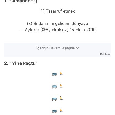
1. " Amannn" :)
( ) Tasarruf etmek
(x) Bi daha mı gelicem dünyaya
— Aytekin (@Aytekntsoz)
15 Ekim 2019
İçeriğin Devamı Aşağıda
Reklam
2. "Yine kaçtı."
🚌 🏃
🚌 🏃
🚌 🏃
🚌 🏃