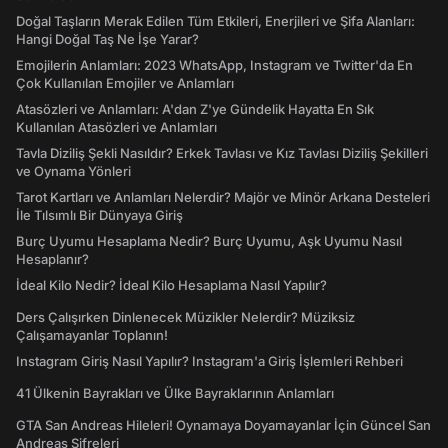
Doğal Taşların Merak Edilen Tüm Etkileri, Enerjileri ve Şifa Alanları:
Hangi Doğal Taş Ne İşe Yarar?
Emojilerin Anlamları: 2023 WhatsApp, Instagram ve Twitter'da En
Çok Kullanılan Emojiler ve Anlamları
Atasözleri ve Anlamları: A'dan Z'ye Gündelik Hayatta En Sık
Kullanılan Atasözleri ve Anlamları
Tavla Diziliş Şekli Nasıldır? Erkek Tavlası ve Kız Tavlası Diziliş Şekilleri
ve Oynama Yönleri
Tarot Kartları ve Anlamları Nelerdir? Majör ve Minör Arkana Desteleri
İle Tılsımlı Bir Dünyaya Giriş
Burç Uyumu Hesaplama Nedir? Burç Uyumu, Aşk Uyumu Nasıl
Hesaplanır?
İdeal Kilo Nedir? İdeal Kilo Hesaplama Nasıl Yapılır?
Ders Çalışırken Dinlenecek Müzikler Nelerdir? Müziksiz
Çalışamayanlar Toplanın!
Instagram Giriş Nasıl Yapılır? Instagram'a Giriş İşlemleri Rehberi
41 Ülkenin Bayrakları ve Ülke Bayraklarının Anlamları
GTA San Andreas Hileleri! Oynamaya Doyamayanlar İçin Güncel San
Andreas Şifreleri