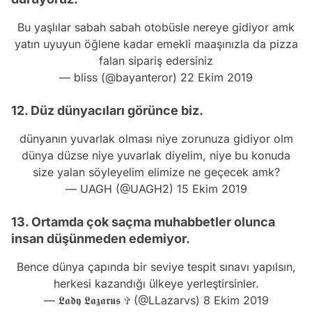
Bu yaşlılar sabah sabah otobüsle nereye gidiyor amk
yatın uyuyun öğlene kadar emekli maaşınızla da pizza
falan sipariş edersiniz
— bliss (@bayanteror)
22 Ekim 2019
12. Düz dünyacıları görünce biz.
dünyanın yuvarlak olması niye zorunuza gidiyor olm
dünya düzse niye yuvarlak diyelim, niye bu konuda
size yalan söyleyelim elimize ne geçecek amk?
— UAGH (@UAGH2)
15 Ekim 2019
13. Ortamda çok saçma muhabbetler olunca
insan düşünmeden edemiyor.
Bence dünya çapında bir seviye tespit sınavı yapılsın,
herkesi kazandığı ülkeye yerleştirsinler.
— 𝕷𝖆𝖉𝖞 𝕷𝖆𝖟𝖆𝖗𝖚𝖘 ✞ (@LLazarvs)
8 Ekim 2019