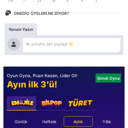
176
77
24
18
6
4
3
ONEDİO ÜYELERİ NE DİYOR?
Yorum Yazın
Oyun Oyna, Puan Kazan, Lider Ol!
Şimdi Oyna
Ayın ilk 3’ü!
Günlük
Haftalık
Aylık
Yıllık