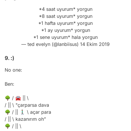
*4 saat uyurum* yorgun
*8 saat uyurum* yorgun
*1 hafta uyurum* yorgun
*1 ay uyurum* yorgun
*1 sene uyurum* hala yorgun
— ted evelyn (@lanbiisus)
14 Ekim 2019
9. :)
No one:
Ben:
🌳 / 🚘 || \
/ || \ "çarparsa dava
🌳 / || 🚶🏽‍♂️ \ açar para
/ || \ kazanırım oh”
🌳 / || \