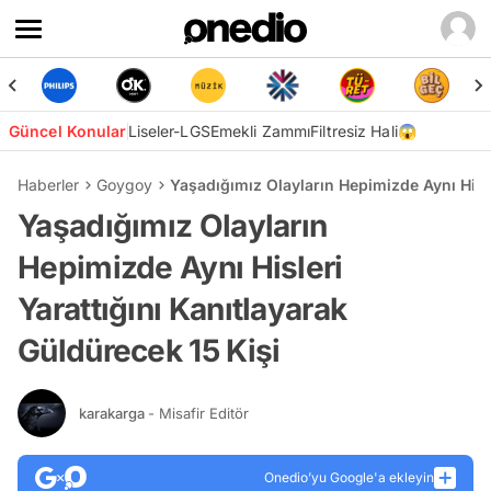
Güncel Konular
Liseler-LGS
Emekli Zammı
Filtresiz Hali😱
Haberler
Goygoy
Yaşadığımız Olayların Hepimizde Aynı Hisle
Yaşadığımız Olayların
Hepimizde Aynı Hisleri
Yarattığını Kanıtlayarak
Güldürecek 15 Kişi
karakarga
- Misafir Editör
Onedio’yu Google'a ekleyin