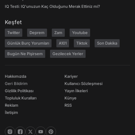
IQ Testi: IQ'unuzun Kaç Olduğunu Merak Ettiniz mi?
Keşfet
Twitter
Deprem
Zam
Youtube
Günlük Burç Yorumları
A101
Tiktok
Son Dakika
Bugün Ne Pişirsem
Gezilecek Yerler
Hakkımızda
Kariyer
Geri Bildirim
Kullanıcı Sözleşmesi
Gizlilik Politikası
Yayın İlkeleri
Topluluk Kuralları
Künye
Reklam
RSS
İletişim