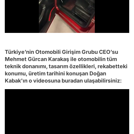
/
Türkiye’nin Otomobili Girişim Grubu CEO’su
Mehmet Gürcan Karakaş ile otomobilin tüm
teknik donanımı, tasarım özellikleri, rekabetteki
konumu, üretim tarihini konuşan Doğan
Kabak'ın o videosuna buradan ulaşabilirsiniz: