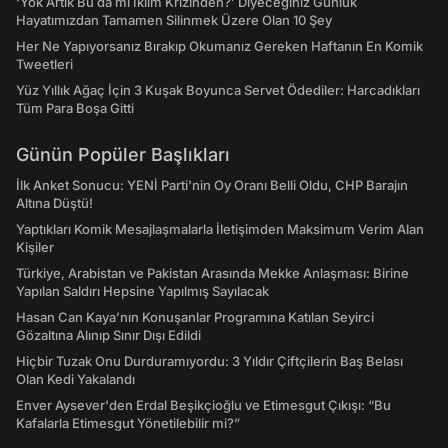
‘Yok Artık Bu da mı İklim Krizinden?’ Diyeceğiniz Günlük
Hayatımızdan Tamamen Silinmek Üzere Olan 10 Şey
Her Ne Yapıyorsanız Bırakıp Okumanız Gereken Haftanın En Komik
Tweetleri
Yüz Yıllık Ağaç İçin 3 Kuşak Boyunca Servet Ödediler: Harcadıkları
Tüm Para Boşa Gitti
Günün Popüler Başlıkları
İlk Anket Sonucu: YENİ Parti'nin Oy Oranı Belli Oldu, CHP Barajın
Altına Düştü!
Yaptıkları Komik Mesajlaşmalarla İletişimden Maksimum Verim Alan
Kişiler
Türkiye, Arabistan ve Pakistan Arasında Mekke Anlaşması: Birine
Yapılan Saldırı Hepsine Yapılmış Sayılacak
Hasan Can Kaya’nın Konuşanlar Programına Katılan Seyirci
Gözaltına Alınıp Sınır Dışı Edildi
Hiçbir Tuzak Onu Durduramıyordu: 3 Yıldır Çiftçilerin Baş Belası
Olan Kedi Yakalandı
Enver Aysever'den Erdal Beşikçioğlu ve Etimesgut Çıkışı: “Bu
Kafalarla Etimesgut Yönetilebilir mi?”