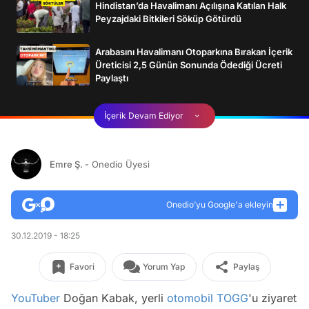
Hindistan’da Havalimanı Açılışına Katılan Halk
Peyzajdaki Bitkileri Söküp Götürdü
Arabasını Havalimanı Otoparkına Bırakan İçerik
Üreticisi 2,5 Günün Sonunda Ödediği Ücreti
Paylaştı
İçerik Devam Ediyor
Emre Ş.
- Onedio Üyesi
Onedio’yu Google'a ekleyin
30.12.2019 - 18:25
Favori
Yorum Yap
Paylaş
YouTuber
Doğan Kabak, yerli
otomobil
TOGG
'u ziyaret