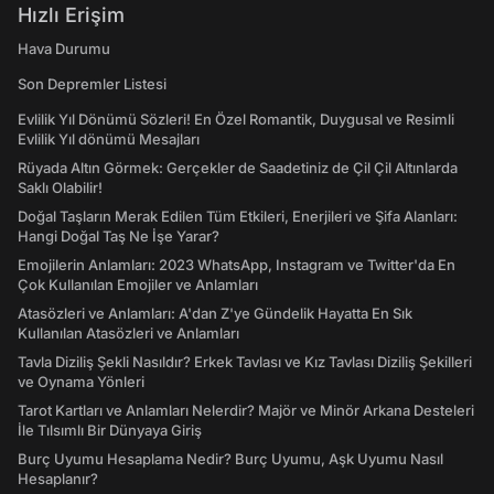
Hızlı Erişim
Hava Durumu
Son Depremler Listesi
Evlilik Yıl Dönümü Sözleri! En Özel Romantik, Duygusal ve Resimli
Evlilik Yıl dönümü Mesajları
Rüyada Altın Görmek: Gerçekler de Saadetiniz de Çil Çil Altınlarda
Saklı Olabilir!
Doğal Taşların Merak Edilen Tüm Etkileri, Enerjileri ve Şifa Alanları:
Hangi Doğal Taş Ne İşe Yarar?
Emojilerin Anlamları: 2023 WhatsApp, Instagram ve Twitter'da En
Çok Kullanılan Emojiler ve Anlamları
Atasözleri ve Anlamları: A'dan Z'ye Gündelik Hayatta En Sık
Kullanılan Atasözleri ve Anlamları
Tavla Diziliş Şekli Nasıldır? Erkek Tavlası ve Kız Tavlası Diziliş Şekilleri
ve Oynama Yönleri
Tarot Kartları ve Anlamları Nelerdir? Majör ve Minör Arkana Desteleri
İle Tılsımlı Bir Dünyaya Giriş
Burç Uyumu Hesaplama Nedir? Burç Uyumu, Aşk Uyumu Nasıl
Hesaplanır?