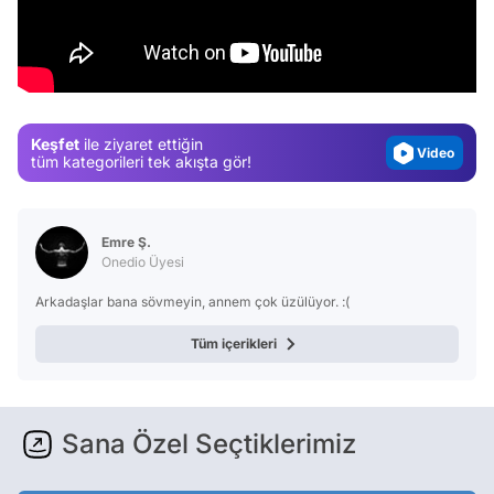
Video
Test
Gündem
Magazin
Keşfet
ile ziyaret ettiğin
Video
tüm kategorileri tek akışta gör!
Test
Emre Ş.
Onedio Üyesi
Arkadaşlar bana sövmeyin, annem çok üzülüyor. :(
Tüm içerikleri
Sana Özel Seçtiklerimiz