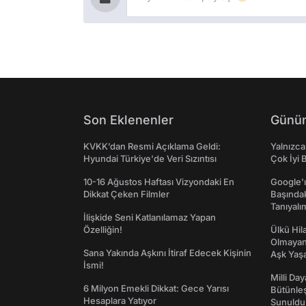
Son Eklenenler
Günün
KVKK’dan Resmi Açıklama Geldi:
Yalnızca
Hyundai Türkiye'de Veri Sızıntısı
Çok İyi B
10-16 Ağustos Haftası Vizyondaki En
Google'ı
Dikkat Çeken Filmler
Başında
Tanıyalı
İlişkide Seni Katlanılamaz Yapan
Özelliğin!
Ülkü Hila
Olmayan
Sana Yakında Aşkını İtiraf Edecek Kişinin
Aşk Yaşad
İsmi!
Milli Da
6 Milyon Emekli Dikkat: Gece Yarısı
Bütünleş
Hesaplara Yatıyor
Sunuldu