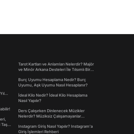
Tarot Kartları ve Anlamları Nelerdir? Majör
ve Minör Arkana Desteleri İle Tılsımlı Bir
Dünyaya Giriş
Burç Uyumu Hesaplama Nedir? Burç
Uyumu, Aşk Uyumu Nasıl Hesaplanır?
Yıl
İdeal Kilo Nedir? İdeal Kilo Hesaplama
Nasıl Yapılır?
abilir!
Ders Çalışırken Dinlenecek Müzikler
Nelerdir? Müziksiz Çalışamayanlar
eri,
Toplanın!
l Taş
Instagram Giriş Nasıl Yapılır? Instagram'a
Giriş İşlemleri Rehberi