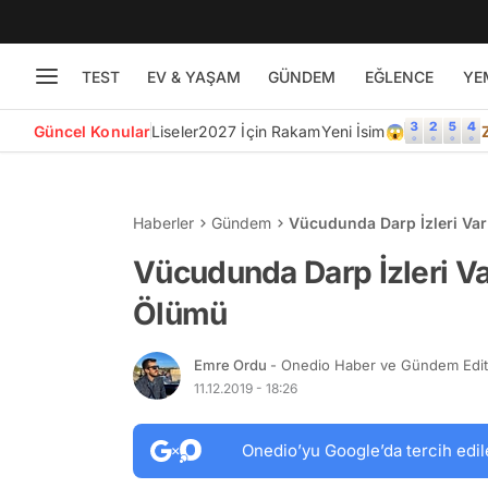
TEST
EV & YAŞAM
GÜNDEM
EĞLENCE
YE
Güncel Konular
Liseler
2027 İçin Rakam
Yeni İsim😱
Haberler
Gündem
Vücudunda Darp İzleri Var
Vücudunda Darp İzleri Va
Ölümü
Emre Ordu
- Onedio Haber ve Gündem Edi
11.12.2019 - 18:26
Onedio’yu Google’da tercih edil