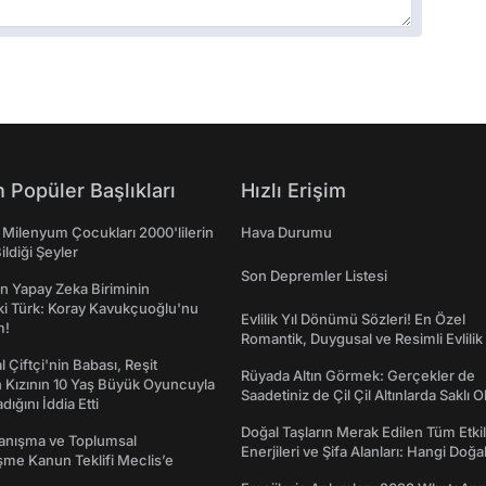
 Popüler Başlıkları
Hızlı Erişim
 Milenyum Çocukları 2000'lilerin
Hava Durumu
ildiği Şeyler
Son Depremler Listesi
n Yapay Zeka Biriminin
ki Türk: Koray Kavukçuoğlu'nu
Evlilik Yıl Dönümü Sözleri! En Özel
m!
Romantik, Duygusal ve Resimli Evlilik 
dönümü Mesajları
l Çiftçi'nin Babası, Reşit
Rüyada Altın Görmek: Gerçekler de
 Kızının 10 Yaş Büyük Oyuncuyla
Saadetiniz de Çil Çil Altınlarda Saklı Ol
ığını İddia Etti
Doğal Taşların Merak Edilen Tüm Etkil
yanışma ve Toplumsal
Enerjileri ve Şifa Alanları: Hangi Doğa
me Kanun Teklifi Meclis’e
Ne İşe Yarar?