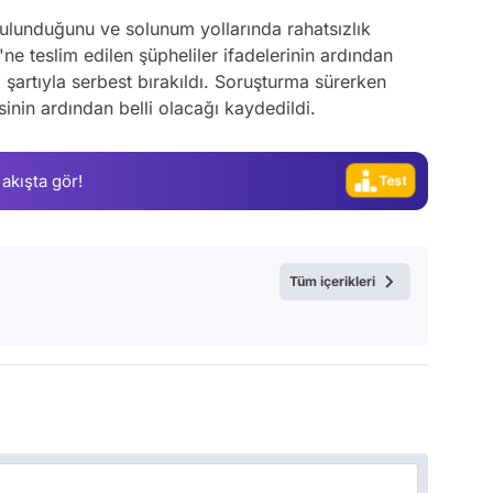
ulunduğunu ve solunum yollarında rahatsızlık
ne teslim edilen şüpheliler ifadelerinin ardından
l şartıyla serbest bırakıldı. Soruşturma sürerken
inin ardından belli olacağı kaydedildi.
Video
Test
 akışta gör!
Gündem
Magazin
Video
Tüm içerikleri
Test