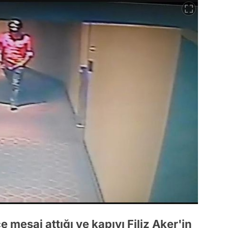
mesaj attığı ve kapıyı Filiz Aker'in