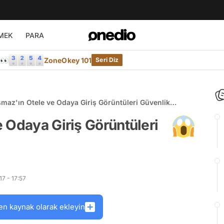
MEK
PARA
e👀
ZoneOkey 101
Seri Diz
maz'ın Otele ve Odaya Giriş Görüntüleri Güvenlik
nda
 Odaya Giriş Görüntüleri
7 - 17:57
en kaynak olarak ekleyin