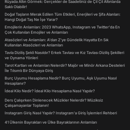
Rüyada Altın Görmek: Gerçekler de Saadetiniz de Çil Çil Altınlarda
Saklı Olabilir!
Doğal Taşların Merak Edilen Tüm Etkileri, Enerjileri ve Şifa Alanları:
Hangi Doğal Taş Ne İşe Yarar?
Emojilerin Anlamları: 2023 WhatsApp, Instagram ve Twitter'da En
Çok Kullanılan Emojiler ve Anlamları
Atasözleri ve Anlamları: A'dan Z'ye Gündelik Hayatta En Sık
Kullanılan Atasözleri ve Anlamları
Tavla Diziliş Şekli Nasıldır? Erkek Tavlası ve Kız Tavlası Diziliş Şekilleri
ve Oynama Yönleri
Tarot Kartları ve Anlamları Nelerdir? Majör ve Minör Arkana Desteleri
İle Tılsımlı Bir Dünyaya Giriş
Burç Uyumu Hesaplama Nedir? Burç Uyumu, Aşk Uyumu Nasıl
Hesaplanır?
İdeal Kilo Nedir? İdeal Kilo Hesaplama Nasıl Yapılır?
Ders Çalışırken Dinlenecek Müzikler Nelerdir? Müziksiz
Çalışamayanlar Toplanın!
Instagram Giriş Nasıl Yapılır? Instagram'a Giriş İşlemleri Rehberi
41 Ülkenin Bayrakları ve Ülke Bayraklarının Anlamları