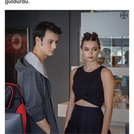
güldürdü.