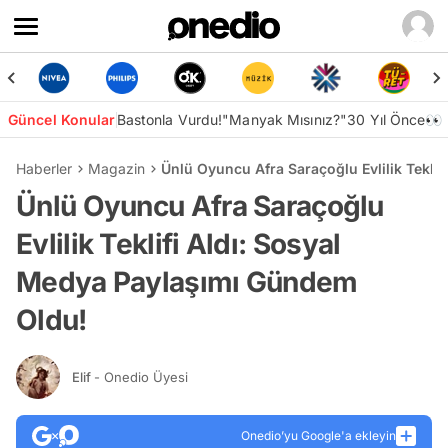
Güncel Konular
Bastonla Vurdu!
"Manyak Mısınız?"
30 Yıl Önce👀
Haberler
Magazin
Ünlü Oyuncu Afra Saraçoğlu Evlilik Tekli
Ünlü Oyuncu Afra Saraçoğlu
Evlilik Teklifi Aldı: Sosyal
Medya Paylaşımı Gündem
Oldu!
Elif
- Onedio Üyesi
Onedio’yu Google'a ekleyin