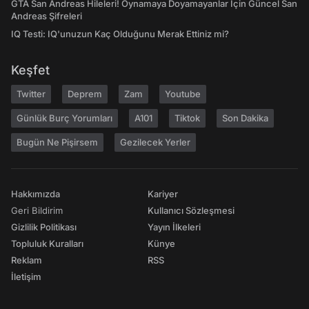
GTA San Andreas Hileleri! Oynamaya Doyamayanlar İçin Güncel San
Andreas Şifreleri
IQ Testi: IQ'unuzun Kaç Olduğunu Merak Ettiniz mi?
Keşfet
Twitter
Deprem
Zam
Youtube
Günlük Burç Yorumları
A101
Tiktok
Son Dakika
Bugün Ne Pişirsem
Gezilecek Yerler
Hakkımızda
Kariyer
Geri Bildirim
Kullanıcı Sözleşmesi
Gizlilik Politikası
Yayın İlkeleri
Topluluk Kuralları
Künye
Reklam
RSS
İletişim