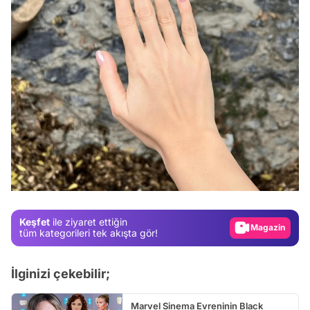
Video
Test
Gündem
Magazin
Keşfet
ile ziyaret ettiğin
Video
tüm kategorileri tek akışta gör!
Test
İlginizi çekebilir;
Marvel Sinema Evreninin Black