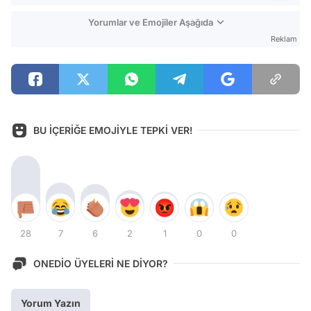
Yorumlar ve Emojiler Aşağıda
Reklam
BU İÇERİĞE EMOJİYLE TEPKİ VER!
28
7
6
2
1
0
0
ONEDİO ÜYELERİ NE DİYOR?
Yorum Yazın