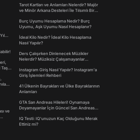
Tarot Kartları ve Anlamları Nelerdir? Majör
ve Minör Arkana Desteleri İle Tılsımlı Bir
Dünyaya Giriş
Burç Uyumu Hesaplama Nedir? Burç
Uyumu, Aşk Uyumu Nasıl Hesaplanır?
Yıl
İdeal Kilo Nedir? İdeal Kilo Hesaplama
Nasıl Yapılır?
abilir!
Ders Çalışırken Dinlenecek Müzikler
Nelerdir? Müziksiz Çalışamayanlar
eri,
Toplanın!
l Taş
Instagram Giriş Nasıl Yapılır? Instagram'a
Giriş İşlemleri Rehberi
,
nılan
41 Ülkenin Bayrakları ve Ülke Bayraklarının
Anlamları
GTA San Andreas Hileleri! Oynamaya
Doyamayanlar İçin Güncel San Andreas
ası ve
Şifreleri
IQ Testi: IQ'unuzun Kaç Olduğunu Merak
Ettiniz mi?