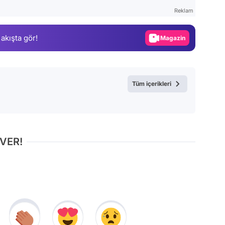
Test
Reklam
Gündem
 akışta gör!
Magazin
Video
Test
Tüm içerikleri
 VER!