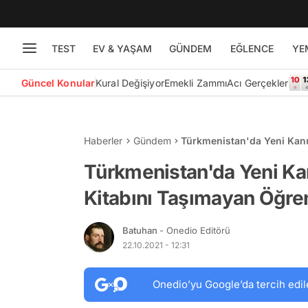
TEST
EV & YAŞAM
GÜNDEM
EĞLENCE
YE
Güncel Konular
Kural Değişiyor
Emekli Zammı
Acı Gerçekler
Haberler
Gündem
Türkmenistan'da Yeni Kan
Okuldan Atılacak
Türkmenistan'da Yeni K
Kitabını Taşımayan Öğren
Batuhan
- Onedio Editörü
22.10.2021 - 12:31
Onedio’yu Google’da tercih edil