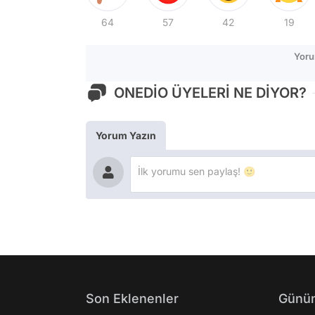
64
57
42
19
Yoru
ONEDİO ÜYELERİ NE DİYOR?
Yorum Yazın
Son Eklenenler
Günün