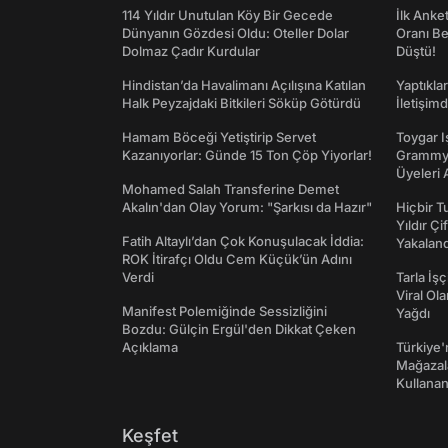
114 Yıldır Unutulan Köy Bir Gecede
İlk Anke
Dünyanın Gözdesi Oldu: Oteller Dolar
Oranı Be
Dolmaz Çadır Kurdular
Düştü!
Hindistan’da Havalimanı Açılışına Katılan
Yaptıkla
Halk Peyzajdaki Bitkileri Söküp Götürdü
İletişim
Hamam Böceği Yetiştirip Servet
Toygar I
Kazanıyorlar: Günde 15 Ton Çöp Yiyorlar!
Grammy 
Üyeleri 
Mohamed Salah Transferine Demet
Akalın'dan Olay Yorum: "Şarkısı da Hazır"
Hiçbir 
Yıldır Çi
Fatih Altaylı’dan Çok Konuşulacak İddia:
Yakaland
ROK İtirafçı Oldu Cem Küçük’ün Adını
Verdi
Tarla İşç
Viral Ol
Manifest Polemiğinde Sessizliğini
Yağdı
Bozdu: Gülçin Ergül'den Dikkat Çeken
Açıklama
Türkiye'
Mağazala
Kullanan
Keşfet