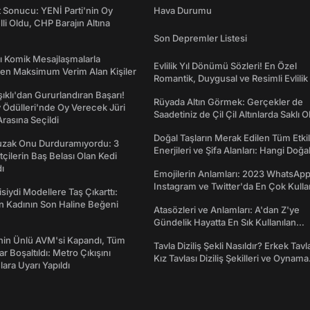
t Sonucu: YENİ Parti'nin Oy
Hava Durumu
lli Oldu, CHP Barajın Altına
Son Depremler Listesi
rı Komik Mesajlaşmalarla
Evlilik Yıl Dönümü Sözleri! En Özel
den Maksimum Verim Alan Kişiler
Romantik, Duygusal ve Resimli Evlilik 
dönümü Mesajları
şıklı'dan Gururlandıran Başarı!
Rüyada Altın Görmek: Gerçekler de
Ödülleri'nde Oy Verecek Jüri
Saadetiniz de Çil Çil Altınlarda Saklı Ol
Arasına Seçildi
Doğal Taşların Merak Edilen Tüm Etkil
Tuzak Onu Durduramıyordu: 3
Enerjileri ve Şifa Alanları: Hangi Doğa
ftçilerin Baş Belası Olan Kedi
Ne İşe Yarar?
ı
Emojilerin Anlamları: 2023 WhatsApp
Instagram ve Twitter'da En Çok Kulla
isiydi Modellere Taş Çıkarttı:
Emojiler ve Anlamları
an Kadının Son Haline Beğeni
Atasözleri ve Anlamları: A'dan Z'ye
Gündelik Hayatta En Sık Kullanılan
Atasözleri ve Anlamları
nin Ünlü AVM'si Kapandı, Tüm
Tavla Diziliş Şekli Nasıldır? Erkek Tavl
r Boşaltıldı: Metro Çıkışını
Kız Tavlası Diziliş Şekilleri ve Oynama
lara Uyarı Yapıldı
Yönleri