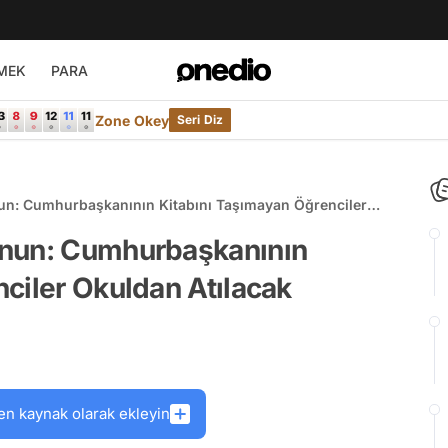
MEK
PARA
Zone Okey
Seri Diz
un: Cumhurbaşkanının Kitabını Taşımayan Öğrenciler
anun: Cumhurbaşkanının
ciler Okuldan Atılacak
en kaynak olarak ekleyin