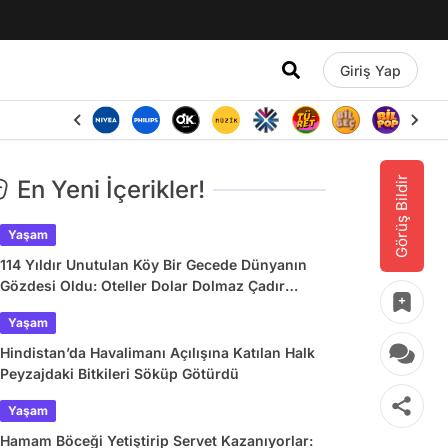
Giriş Yap
Görüş Bildir
En Yeni İçerikler!
Yaşam
114 Yıldır Unutulan Köy Bir Gecede Dünyanın
Gözdesi Oldu: Oteller Dolar Dolmaz Çadır
Kurdular
Yaşam
Hindistan’da Havalimanı Açılışına Katılan Halk
Peyzajdaki Bitkileri Söküp Götürdü
Yaşam
Hamam Böceği Yetiştirip Servet Kazanıyorlar: