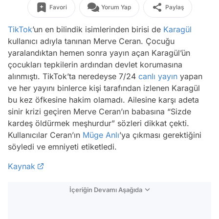
Favori
Yorum Yap
Paylaş
TikTok
’un en bilindik isimlerinden birisi de
Karagül
kullanıcı adıyla tanınan Merve Ceran. Çocuğu
yaralandıktan hemen sonra yayın açan Karagül’ün
çocukları tepkilerin ardından devlet korumasına
alınmıştı. TikTok’ta neredeyse 7/24
canlı yayın
yapan
ve her yayını binlerce kişi tarafından izlenen Karagül
bu kez öfkesine hakim olamadı. Ailesine karşı adeta
sinir krizi geçiren Merve Ceran’ın babasına “Sizde
kardeş öldürmek meşhurdur” sözleri dikkat çekti.
Kullanıcılar Ceran’ın
Müge Anlı
’ya çıkması gerektiğini
söyledi ve emniyeti etiketledi.
Kaynak
İçeriğin Devamı Aşağıda