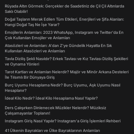
Rüyada Altın Görmek: Gerçekler de Saadetiniz de Çil Çil Altınlarda
Saklı Olabilir!
Doğal Taşların Merak Edilen Tüm Etkileri, Enerjileri ve Şifa Alanları:
Hangi Doğal Taş Ne İşe Yarar?
Emojilerin Anlamları: 2023 WhatsApp, Instagram ve Twitter'da En
Çok Kullanılan Emojiler ve Anlamları
Atasözleri ve Anlamları: A'dan Z'ye Gündelik Hayatta En Sık
Kullanılan Atasözleri ve Anlamları
Tavla Diziliş Şekli Nasıldır? Erkek Tavlası ve Kız Tavlası Diziliş Şekilleri
ve Oynama Yönleri
Tarot Kartları ve Anlamları Nelerdir? Majör ve Minör Arkana Desteleri
İle Tılsımlı Bir Dünyaya Giriş
Burç Uyumu Hesaplama Nedir? Burç Uyumu, Aşk Uyumu Nasıl
Hesaplanır?
İdeal Kilo Nedir? İdeal Kilo Hesaplama Nasıl Yapılır?
Ders Çalışırken Dinlenecek Müzikler Nelerdir? Müziksiz
Çalışamayanlar Toplanın!
Instagram Giriş Nasıl Yapılır? Instagram'a Giriş İşlemleri Rehberi
41 Ülkenin Bayrakları ve Ülke Bayraklarının Anlamları