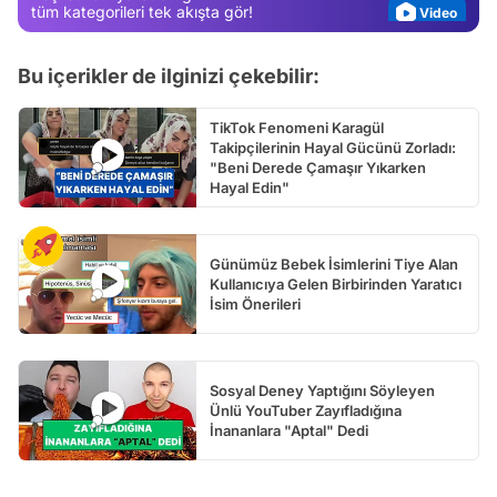
Video
tüm kategorileri tek akışta gör!
Test
Bu içerikler de ilginizi çekebilir:
TikTok Fenomeni Karagül
Takipçilerinin Hayal Gücünü Zorladı:
"Beni Derede Çamaşır Yıkarken
Hayal Edin"
Günümüz Bebek İsimlerini Tiye Alan
Kullanıcıya Gelen Birbirinden Yaratıcı
İsim Önerileri
Sosyal Deney Yaptığını Söyleyen
Ünlü YouTuber Zayıfladığına
İnananlara "Aptal" Dedi