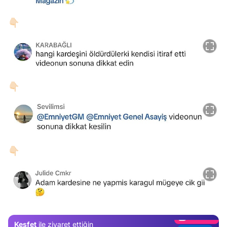
👇🏻
👇🏻
👇🏻
Video
Test
Gündem
Magazin
Keşfet
ile ziyaret ettiğin