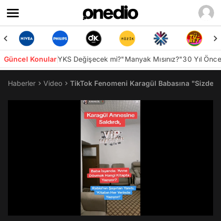
Güncel Konular
YKS Değişecek mi?
"Manyak Mısınız?"
30 Yıl Önc
Haberler
Video
TikTok Fenomeni Karagül Babasına "Sizde K
/