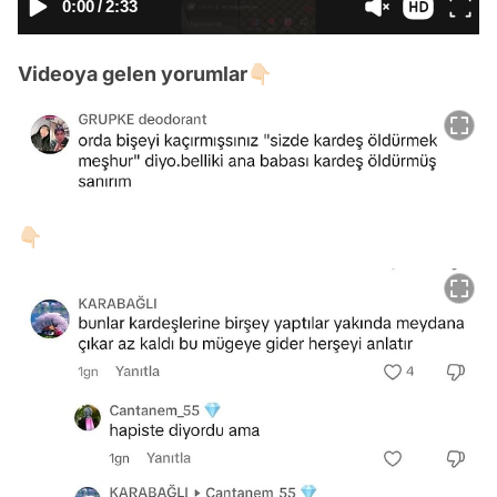
0:00
/
2:33
Videoya gelen yorumlar👇🏻
👇🏻