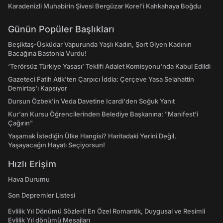
Karadenizli Muhabirin Şivesi Bergüzar Korel'i Kahkahaya Boğdu
Günün Popüler Başlıkları
Beşiktaş-Üsküdar Vapurunda Yaşlı Kadın, Şort Giyen Kadının
Bacağına Bastonla Vurdu!
‘Terörsüz Türkiye Yasası’ Teklifi Adalet Komisyonu'nda Kabul Edildi
Gazeteci Fatih Atik'ten Çarpıcı İddia: Çerçeve Yasa Selahattin
Demirtaş'ı Kapsıyor
Dursun Özbek'in Veda Davetine Icardi'den Soğuk Yanıt
Kur'an Kursu Öğrencilerinden Belediye Başkanına: "Manifest’i
Çağırın"
Yaşamak İstediğin Ülke Hangisi? Haritadaki Yerini Değil,
Yaşayacağın Hayatı Seçiyorsun!
Hızlı Erişim
Hava Durumu
Son Depremler Listesi
Evlilik Yıl Dönümü Sözleri! En Özel Romantik, Duygusal ve Resimli
Evlilik Yıl dönümü Mesajları