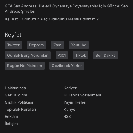
GTA San Andreas Hileleri! Oynamaya Doyamayanlar İçin Güncel San
Andreas Şifreleri
IQ Testi: IQ'unuzun Kaç Olduğunu Merak Ettiniz mi?
Keşfet
Twitter
Deprem
Zam
Youtube
Günlük Burç Yorumları
A101
Tiktok
Son Dakika
Bugün Ne Pişirsem
Gezilecek Yerler
Hakkımızda
Kariyer
Geri Bildirim
Kullanıcı Sözleşmesi
Gizlilik Politikası
Yayın İlkeleri
Topluluk Kuralları
Künye
Reklam
RSS
İletişim