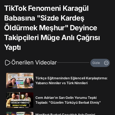
TikTok Fenomeni Karagül
Babasına "Sizde Kardeş
Öldürmek Meşhur" Deyince
Takipçileri Müge Anlı Çağrısı
Yaptı
Önerilen Videolar
Gizle
Türkçe Eğitmeninden Eğlenceli Karşılaştırma:
Yabancı Ninniler vs Türk Ninnileri
Cem Adrian'ın Sarı Gelin Yorumu Tepki
Topladı: "Güzelim Türküyü Berbat Etmiş"
Manifest Budur! Çocukluk Aşkı Daniel