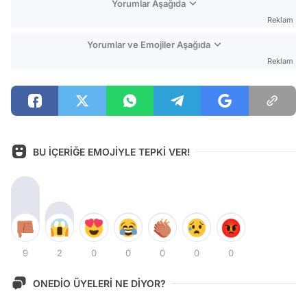
Yorumlar Aşağıda
Reklam
Yorumlar ve Emojiler Aşağıda
Reklam
BU İÇERİĞE EMOJİYLE TEPKİ VER!
9
2
0
0
0
0
0
ONEDİO ÜYELERİ NE DİYOR?