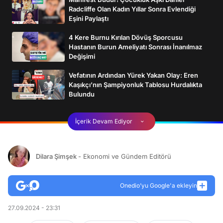
Radcliffe Olan Kadın Yıllar Sonra Evlendiği
Eşini Paylaştı
4 Kere Burnu Kırılan Dövüş Sporcusu
Hastanın Burun Ameliyatı Sonrası İnanılmaz
Değişimi
Vefatının Ardından Yürek Yakan Olay: Eren
Kaşıkçı’nın Şampiyonluk Tablosu Hurdalıkta
Bulundu
İçerik Devam Ediyor
Dilara Şimşek
- Ekonomi ve Gündem Editörü
Onedio’yu Google'a ekleyin
27.09.2024 - 23:31