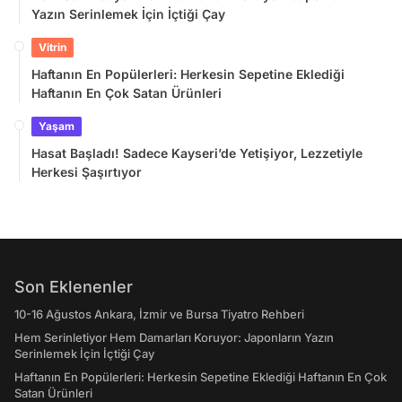
Yazın Serinlemek İçin İçtiği Çay
Vitrin
Haftanın En Popülerleri: Herkesin Sepetine Eklediği
Haftanın En Çok Satan Ürünleri
Yaşam
Hasat Başladı! Sadece Kayseri’de Yetişiyor, Lezzetiyle
Herkesi Şaşırtıyor
Son Eklenenler
10-16 Ağustos Ankara, İzmir ve Bursa Tiyatro Rehberi
Hem Serinletiyor Hem Damarları Koruyor: Japonların Yazın
Serinlemek İçin İçtiği Çay
Haftanın En Popülerleri: Herkesin Sepetine Eklediği Haftanın En Çok
Satan Ürünleri