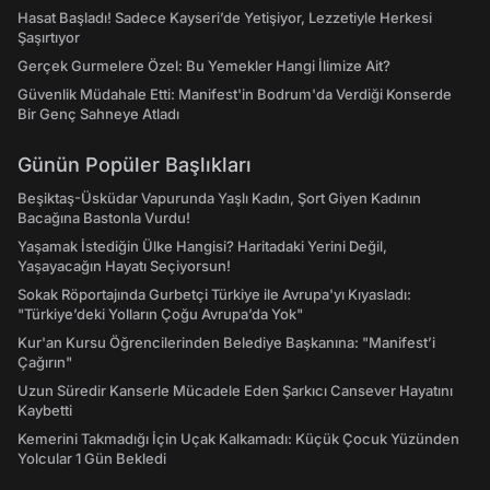
Hasat Başladı! Sadece Kayseri’de Yetişiyor, Lezzetiyle Herkesi
Şaşırtıyor
Gerçek Gurmelere Özel: Bu Yemekler Hangi İlimize Ait?
Güvenlik Müdahale Etti: Manifest'in Bodrum'da Verdiği Konserde
Bir Genç Sahneye Atladı
Günün Popüler Başlıkları
Beşiktaş-Üsküdar Vapurunda Yaşlı Kadın, Şort Giyen Kadının
Bacağına Bastonla Vurdu!
Yaşamak İstediğin Ülke Hangisi? Haritadaki Yerini Değil,
Yaşayacağın Hayatı Seçiyorsun!
Sokak Röportajında Gurbetçi Türkiye ile Avrupa'yı Kıyasladı:
"Türkiye’deki Yolların Çoğu Avrupa’da Yok"
Kur'an Kursu Öğrencilerinden Belediye Başkanına: "Manifest’i
Çağırın"
Uzun Süredir Kanserle Mücadele Eden Şarkıcı Cansever Hayatını
Kaybetti
Kemerini Takmadığı İçin Uçak Kalkamadı: Küçük Çocuk Yüzünden
Yolcular 1 Gün Bekledi