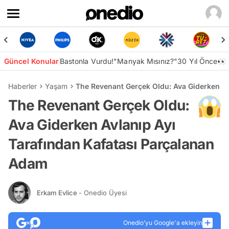
Güncel Konular
Bastonla Vurdu!
"Manyak Mısınız?"
30 Yıl Önce👀
Haberler
Yaşam
The Revenant Gerçek Oldu: Ava Giderken Av
The Revenant Gerçek Oldu:
Ava Giderken Avlanıp Ayı
Tarafından Kafatası Parçalanan
Adam
Erkam Evlice
- Onedio Üyesi
Onedio’yu Google'a ekleyin