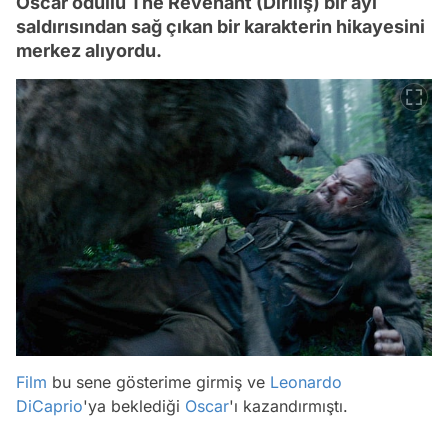
Oscar ödüllü The Revenant (Diriliş) bir ayı
saldırısından sağ çıkan bir karakterin hikayesini
merkez alıyordu.
Film
bu sene gösterime girmiş ve
Leonardo
DiCaprio
'ya beklediği
Oscar
'ı kazandırmıştı.