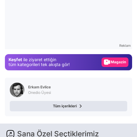
Video
Test
Gündem
Reklam
Magazin
Keşfet
ile ziyaret ettiğin
Video
tüm kategorileri tek akışta gör!
Test
Erkam Evlice
Onedio Üyesi
Tüm içerikleri
Sana Özel Seçtiklerimiz