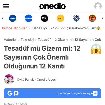
Güncel Konular
Bu Gece Uyku Yok
2027 İçin Rakam
Yeni İsim😱
Haberler
Teknoloji
Tesadüf mü Gizem mi: 12 Sayısının Çok Ö
Tesadüf mü Gizem mi: 12
Sayısının Çok Önemli
Olduğunun 12 Kanıtı
Öykü Parlak
- Onedio Üyesi
Onedio’yu Google'a ekleyin
13.10.2016 - 12:09