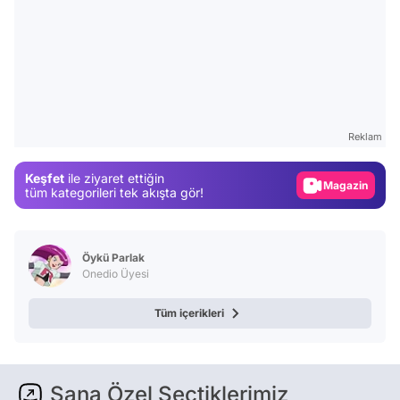
Video
Test
Gündem
Reklam
Magazin
Keşfet
ile ziyaret ettiğin
Video
tüm kategorileri tek akışta gör!
Test
Öykü Parlak
Onedio Üyesi
Tüm içerikleri
Sana Özel Seçtiklerimiz