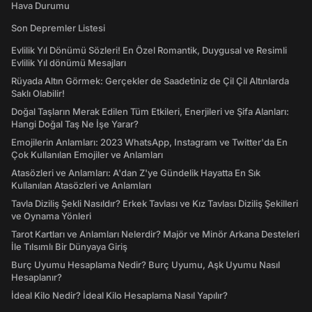
Hava Durumu
Son Depremler Listesi
Evlilik Yıl Dönümü Sözleri! En Özel Romantik, Duygusal ve Resimli
Evlilik Yıl dönümü Mesajları
Rüyada Altın Görmek: Gerçekler de Saadetiniz de Çil Çil Altınlarda
Saklı Olabilir!
Doğal Taşların Merak Edilen Tüm Etkileri, Enerjileri ve Şifa Alanları:
Hangi Doğal Taş Ne İşe Yarar?
Emojilerin Anlamları: 2023 WhatsApp, Instagram ve Twitter'da En
Çok Kullanılan Emojiler ve Anlamları
Atasözleri ve Anlamları: A'dan Z'ye Gündelik Hayatta En Sık
Kullanılan Atasözleri ve Anlamları
Tavla Diziliş Şekli Nasıldır? Erkek Tavlası ve Kız Tavlası Diziliş Şekilleri
ve Oynama Yönleri
Tarot Kartları ve Anlamları Nelerdir? Majör ve Minör Arkana Desteleri
İle Tılsımlı Bir Dünyaya Giriş
Burç Uyumu Hesaplama Nedir? Burç Uyumu, Aşk Uyumu Nasıl
Hesaplanır?
İdeal Kilo Nedir? İdeal Kilo Hesaplama Nasıl Yapılır?