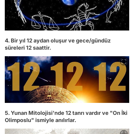
4. Bir yıl 12 aydan oluşur ve gece/gündüz
süreleri 12 saattir.
5. Yunan Mitolojisi'nde 12 tanrı vardır ve "On İki
Olimposlu" ismiyle anılırlar.