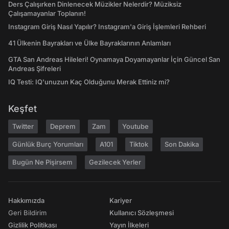
Ders Çalışırken Dinlenecek Müzikler Nelerdir? Müziksiz
Çalışamayanlar Toplanın!
Instagram Giriş Nasıl Yapılır? Instagram'a Giriş İşlemleri Rehberi
41 Ülkenin Bayrakları ve Ülke Bayraklarının Anlamları
GTA San Andreas Hileleri! Oynamaya Doyamayanlar İçin Güncel San
Andreas Şifreleri
IQ Testi: IQ'unuzun Kaç Olduğunu Merak Ettiniz mi?
Keşfet
Twitter
Deprem
Zam
Youtube
Günlük Burç Yorumları
A101
Tiktok
Son Dakika
Bugün Ne Pişirsem
Gezilecek Yerler
Hakkımızda
Kariyer
Geri Bildirim
Kullanıcı Sözleşmesi
Gizlilik Politikası
Yayın İlkeleri