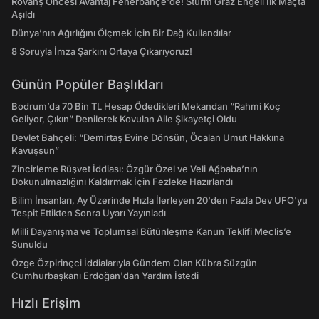
Rövanş Öncesi Avantaj Fenerbahçe'de! Sturm Graz Engeli İlk Maçta
Aşıldı
Dünya’nın Ağırlığını Ölçmek İçin Bir Dağ Kullandılar
8 Soruyla İmza Şarkını Ortaya Çıkarıyoruz!
Günün Popüler Başlıkları
Bodrum’da 70 Bin TL Hesap Ödedikleri Mekandan “Rahmi Koç
Geliyor, Çıkın” Denilerek Kovulan Aile Şikayetçi Oldu
Devlet Bahçeli: “Demirtaş Evine Dönsün, Öcalan Umut Hakkına
Kavuşsun”
Zincirleme Rüşvet İddiası: Özgür Özel ve Veli Ağbaba’nın
Dokunulmazlığını Kaldırmak İçin Fezleke Hazırlandı
Bilim İnsanları, Ay Üzerinde Hızla İlerleyen 20'den Fazla Dev UFO'yu
Tespit Ettikten Sonra Uyarı Yayınladı
Milli Dayanışma ve Toplumsal Bütünleşme Kanun Teklifi Meclis’e
Sunuldu
Özge Özpirinçci İddialarıyla Gündem Olan Kübra Süzgün
Cumhurbaşkanı Erdoğan'dan Yardım İstedi
Hızlı Erişim