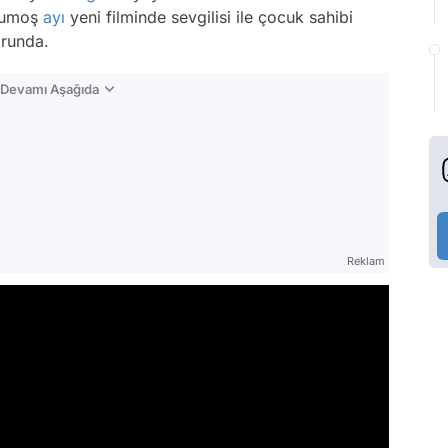
 yumoş
ayı
yeni filminde sevgilisi ile çocuk sahibi
orunda.
n Devamı Aşağıda
Reklam