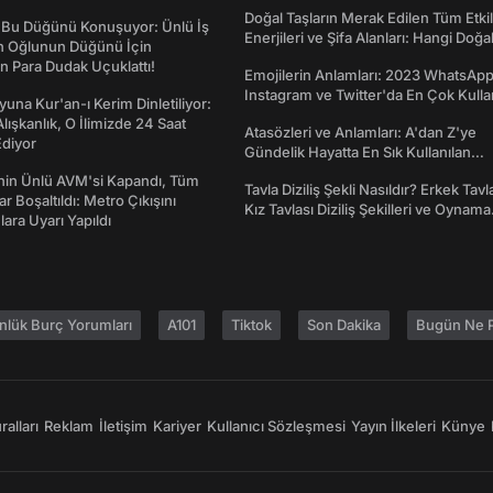
Doğal Taşların Merak Edilen Tüm Etkil
 Bu Düğünü Konuşuyor: Ünlü İş
Enerjileri ve Şifa Alanları: Hangi Doğa
ın Oğlunun Düğünü İçin
Ne İşe Yarar?
 Para Dudak Uçuklattı!
Emojilerin Anlamları: 2023 WhatsApp
Instagram ve Twitter'da En Çok Kulla
una Kur'an-ı Kerim Dinletiliyor:
Emojiler ve Anlamları
 Alışkanlık, O İlimizde 24 Saat
Atasözleri ve Anlamları: A'dan Z'ye
diyor
Gündelik Hayatta En Sık Kullanılan
Atasözleri ve Anlamları
nin Ünlü AVM'si Kapandı, Tüm
Tavla Diziliş Şekli Nasıldır? Erkek Tavl
r Boşaltıldı: Metro Çıkışını
Kız Tavlası Diziliş Şekilleri ve Oynama
lara Uyarı Yapıldı
Yönleri
nlük Burç Yorumları
A101
Tiktok
Son Dakika
Bugün Ne P
alları
Reklam
İletişim
Kariyer
Kullanıcı Sözleşmesi
Yayın İlkeleri
Künye