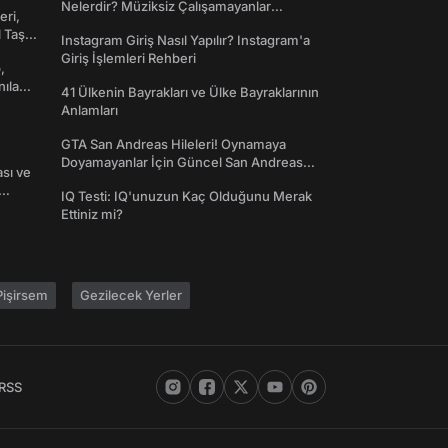
Nelerdir? Müziksiz Çalışamayanlar
eri,
Toplanın!
l Taş
Instagram Giriş Nasıl Yapılır? Instagram'a
Giriş İşlemleri Rehberi
,
nılan
41 Ülkenin Bayrakları ve Ülke Bayraklarının
Anlamları
GTA San Andreas Hileleri! Oynamaya
Doyamayanlar İçin Güncel San Andreas
ası ve
Şifreleri
IQ Testi: IQ'unuzun Kaç Olduğunu Merak
Ettiniz mi?
işirsem
Gezilecek Yerler
RSS