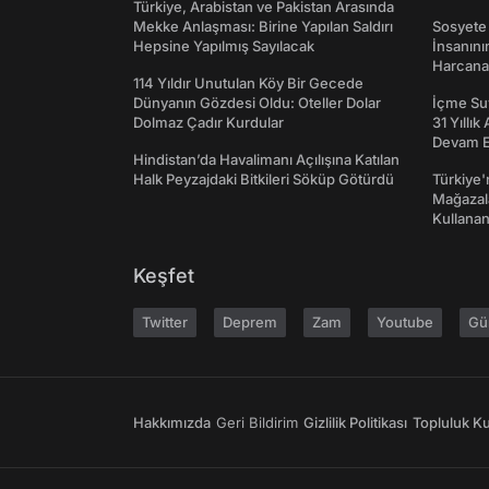
Türkiye, Arabistan ve Pakistan Arasında
Mekke Anlaşması: Birine Yapılan Saldırı
Sosyete
Hepsine Yapılmış Sayılacak
İnsanın
Harcanan
114 Yıldır Unutulan Köy Bir Gecede
Dünyanın Gözdesi Oldu: Oteller Dolar
İçme Suy
Dolmaz Çadır Kurdular
31 Yıllık
Devam E
Hindistan’da Havalimanı Açılışına Katılan
Halk Peyzajdaki Bitkileri Söküp Götürdü
Türkiye'
Mağazala
Kullanan
Keşfet
Twitter
Deprem
Zam
Youtube
Gü
Hakkımızda
Geri Bildirim
Gizlilik Politikası
Topluluk Kur