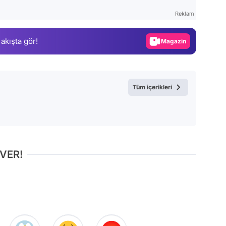
Test
Reklam
Gündem
 akışta gör!
Magazin
Video
Test
Tüm içerikleri
 VER!