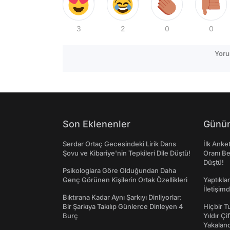
3
2
0
0
Yoru
Son Eklenenler
Günün
Serdar Ortaç Gecesindeki Lirik Dans
İlk Anke
Şovu ve Kibariye'nin Tepkileri Dile Düştü!
Oranı Be
Düştü!
Psikologlara Göre Olduğundan Daha
Genç Görünen Kişilerin Ortak Özellikleri
Yaptıkla
İletişim
Bıktırana Kadar Aynı Şarkıyı Dinliyorlar:
Bir Şarkıya Takılıp Günlerce Dinleyen 4
Hiçbir 
Burç
Yıldır Çi
Yakaland