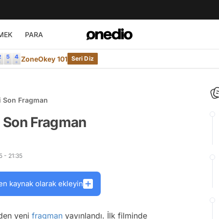
MEK
PARA
ZoneOkey 101
Seri Diz
i Son Fragman
i Son Fragman
 - 21:35
en kaynak olarak ekleyin
'den yeni
fragman
yayınlandı. İlk filminde