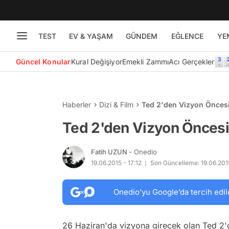
TEST
EV & YAŞAM
GÜNDEM
EĞLENCE
YE
Güncel Konular
Kural Değişiyor
Emekli Zammı
Acı Gerçekler
Haberler
Dizi & Film
Ted 2'den Vizyon Önces
Ted 2'den Vizyon Önces
Fatih UZUN
- Onedio
19.06.2015 - 17:12
Son Güncelleme: 19.06.2015
Onedio’yu Google’da tercih edil
26 Haziran'da vizyona girecek olan Ted 2