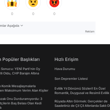
0
0
0
mlar Aşağıda
Reklam
 Popüler Başlıkları
Hızlı Erişim
t Sonucu: YENİ Parti'nin Oy
Hava Durumu
lli Oldu, CHP Barajın Altına
Son Depremler Listesi
rı Komik Mesajlaşmalarla
Evlilik Yıl Dönümü Sözleri! En Özel
den Maksimum Verim Alan Kişiler
Romantik, Duygusal ve Resimli Evlilik 
dönümü Mesajları
Tuzak Onu Durduramıyordu: 3
Rüyada Altın Görmek: Gerçekler de
ftçilerin Baş Belası Olan Kedi
Saadetiniz de Çil Çil Altınlarda Saklı Ol
ı