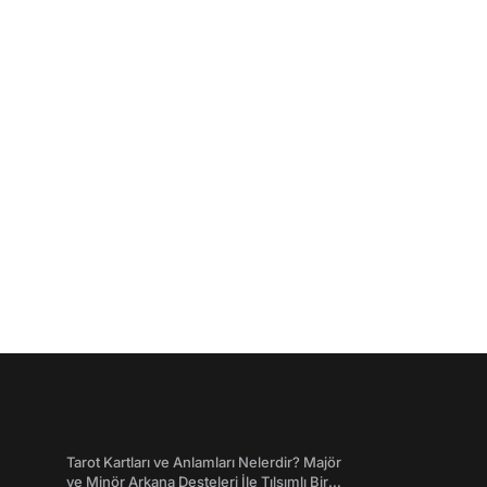
Tarot Kartları ve Anlamları Nelerdir? Majör
ve Minör Arkana Desteleri İle Tılsımlı Bir