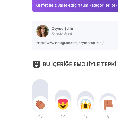
Keşfet
ile ziyaret ettiğin
tüm kategorileri tek
Zeynep Şahin
Onedio Üyesi
https://www.instagram.com/zeynepsahiin00/
BU İÇERİĞE EMOJİYLE TEPKİ
45
17
13
8