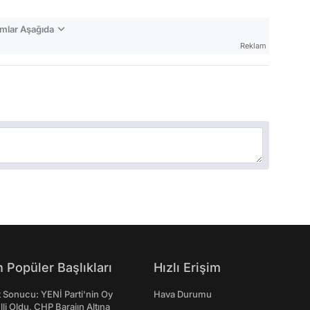
mlar Aşağıda
Reklam
 Popüler Başlıkları
Hızlı Erişim
t Sonucu: YENİ Parti'nin Oy
Hava Durumu
lli Oldu, CHP Barajın Altına