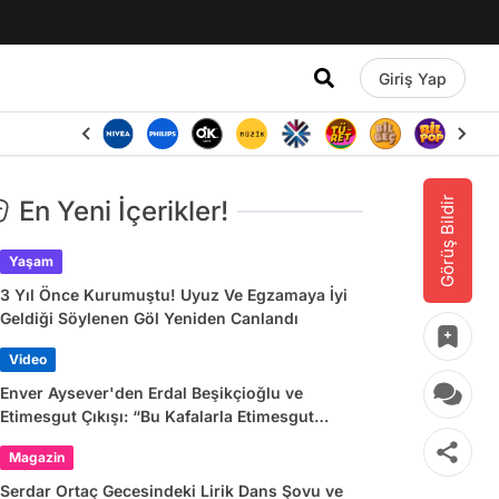
Giriş Yap
Görüş Bildir
En Yeni İçerikler!
Yaşam
3 Yıl Önce Kurumuştu! Uyuz Ve Egzamaya İyi
Geldiği Söylenen Göl Yeniden Canlandı
Video
Enver Aysever'den Erdal Beşikçioğlu ve
Etimesgut Çıkışı: “Bu Kafalarla Etimesgut
Yönetilebilir mi?”
Magazin
Serdar Ortaç Gecesindeki Lirik Dans Şovu ve