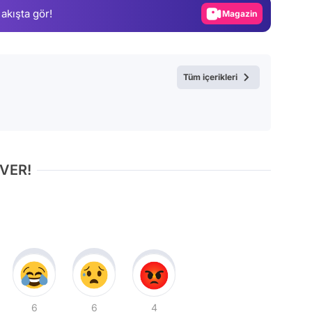
 akışta gör!
Video
Test
Tüm içerikleri
 VER!
6
6
4