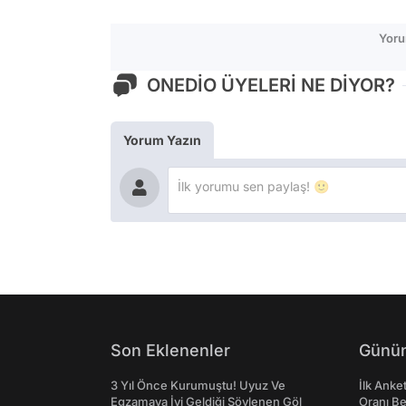
Yoru
ONEDİO ÜYELERİ NE DİYOR?
Yorum Yazın
Son Eklenenler
Günün
3 Yıl Önce Kurumuştu! Uyuz Ve
İlk Anke
Egzamaya İyi Geldiği Söylenen Göl
Oranı Be