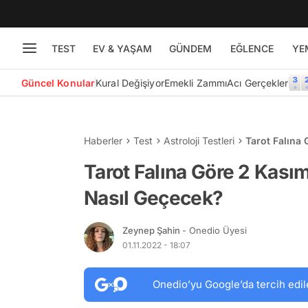
TEST
EV & YAŞAM
GÜNDEM
EĞLENCE
YE
Güncel Konular
Kural Değişiyor
Emekli Zammı
Acı Gerçekler
Haberler
Test
Astroloji Testleri
Tarot Falına
Tarot Falına Göre 2 Kası
Nasıl Geçecek?
Zeynep Şahin
- Onedio Üyesi
01.11.2022 - 18:07
Onedio’yu Google’da tercih edil