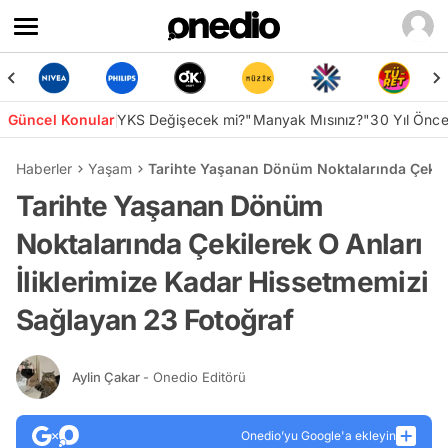
Güncel Konular
YKS Değişecek mi?
"Manyak Mısınız?"
30 Yıl Önc
Haberler
Yaşam
Tarihte Yaşanan Dönüm Noktalarında Çekile
Tarihte Yaşanan Dönüm
Noktalarında Çekilerek O Anları
İliklerimize Kadar Hissetmemizi
Sağlayan 23 Fotoğraf
Aylin Çakar
- Onedio Editörü
Onedio’yu Google'a ekleyin