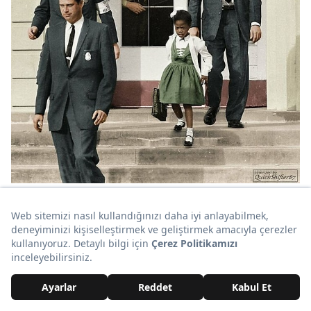
Video
Test
Siz en çok hangi görselden etkilendiniz? Yorumlarda
Gündem
buluşalım...
Magazin
Video
Keşfet
ile ziyaret ettiğin
tüm kategorileri tek akışta gör!
Test
Bu içerikler de ilginizi çekebilir 👇