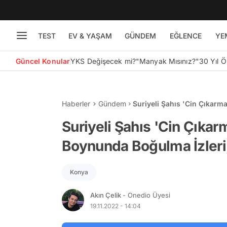
TEST
EV & YAŞAM
GÜNDEM
EĞLENCE
YE
Güncel Konular
YKS Değişecek mi?
"Manyak Mısınız?"
30 Yıl 
Haberler
Gündem
Suriyeli Şahıs 'Cin Çıkarm
Kaburgasında Kırıklar Var
Suriyeli Şahıs 'Cin Çıka
Boynunda Boğulma İzleri,
Konya
Akın Çelik
- Onedio Üyesi
19.11.2022 - 14:04