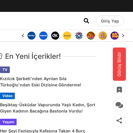
Giriş Yap
Görüş Bildir
En Yeni İçerikler!
TV
Kızılcık Şerbeti'nden Ayrılan Sıla
Türkoğlu'ndan Eski Dizisine Gönderme!
Video
Beşiktaş-Üsküdar Vapurunda Yaşlı Kadın, Şort
Giyen Kadının Bacağına Bastonla Vurdu!
Yaşam
Her Şeyi Fazlasıyla Kafasına Takan 4 Burç