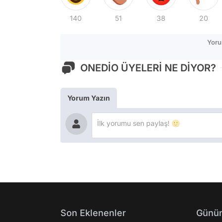
140
51
38
20
Yoru
ONEDİO ÜYELERİ NE DİYOR?
Yorum Yazın
Son Eklenenler
Günün