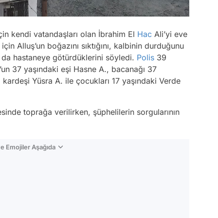
çin kendi vatandaşları olan İbrahim El
Hac
Ali’yi eve
k için Alluş’un boğazını sıktığını, kalbinin durduğunu
n da hastaneye götürdüklerini söyledi.
Polis
39
ş’un 37 yaşındaki eşi Hasne A., bacanağı 37
i kardeşi Yüsra A. ile çocukları 17 yaşındaki Verde
sinde toprağa verilirken, şüphelilerin sorgularının
e Emojiler Aşağıda
Video