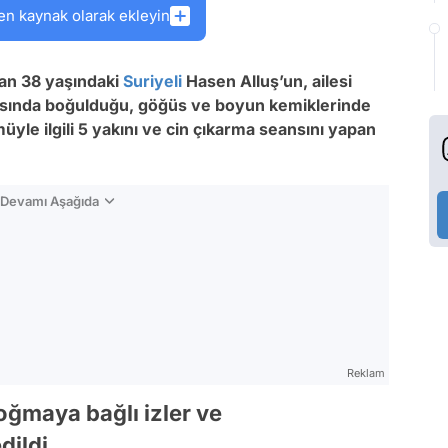
en kaynak olarak ekleyin
lan 38 yaşındaki
Suriyeli
Hasen Alluş’un, ailesi
ansında boğulduğu, göğüs ve boyun kemiklerinde
müyle ilgili 5 yakını ve cin çıkarma seansını yapan
n Devamı Aşağıda
Reklam
ğmaya bağlı izler ve
dildi