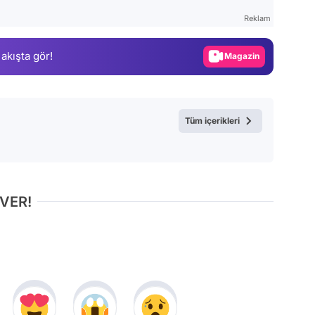
Test
Reklam
Gündem
 akışta gör!
Magazin
Video
Test
Tüm içerikleri
 VER!