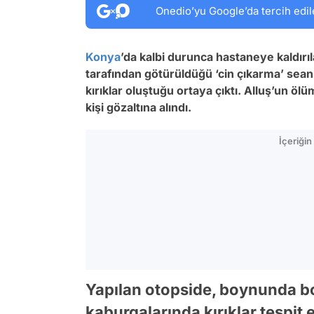
Onedio’yu Google’da tercih edil
Konya
’da kalbi durunca hastaneye kaldırı
tarafından götürüldüğü ‘cin çıkarma’ se
kırıklar oluştuğu ortaya çıktı. Alluş’un ölü
kişi gözaltına alındı.
İçeriği
Yapılan otopside, boynunda bo
kaburgalarında kırıklar tespit e