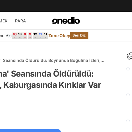
MEK
PARA
Önce👀
Zone Okey
Seri Diz
a' Seansında Öldürüldü: Boynunda Boğulma İzleri,
rma' Seansında Öldürüldü:
 Kaburgasında Kırıklar Var