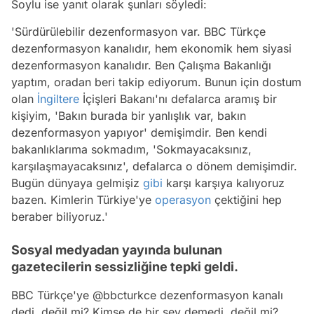
Soylu ise yanıt olarak şunları söyledi:
'Sürdürülebilir dezenformasyon var. BBC Türkçe
dezenformasyon kanalıdır, hem ekonomik hem siyasi
dezenformasyon kanalıdır. Ben Çalışma Bakanlığı
yaptım, oradan beri takip ediyorum. Bunun için dostum
olan
İngiltere
İçişleri Bakanı'nı defalarca aramış bir
kişiyim, 'Bakın burada bir yanlışlık var, bakın
dezenformasyon yapıyor' demişimdir. Ben kendi
bakanlıklarıma sokmadım, 'Sokmayacaksınız,
karşılaşmayacaksınız', defalarca o dönem demişimdir.
Bugün dünyaya gelmişiz
gibi
karşı karşıya kalıyoruz
bazen. Kimlerin Türkiye'ye
operasyon
çektiğini hep
beraber biliyoruz.'
Sosyal medyadan yayında bulunan
gazetecilerin sessizliğine tepki geldi.
BBC Türkçe'ye
@bbcturkce
dezenformasyon kanalı
dedi, değil mi? Kimse de bir şey demedi, değil mi?