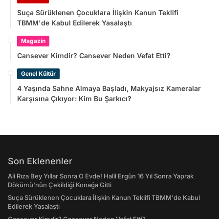
Suça Sürüklenen Çocuklara İlişkin Kanun Teklifi
TBMM'de Kabul Edilerek Yasalaştı
Magazin
Cansever Kimdir? Cansever Neden Vefat Etti?
Genel Kültür
4 Yaşında Sahne Almaya Başladı, Makyajsız Kameralar
Karşısına Çıkıyor: Kim Bu Şarkıcı?
Son Eklenenler
Ali Rıza Bey Yıllar Sonra O Evde! Halil Ergün 16 Yıl Sonra Yaprak
Dökümü'nün Çekildiği Konağa Gitti
Suça Sürüklenen Çocuklara İlişkin Kanun Teklifi TBMM'de Kabul
Edilerek Yasalaştı