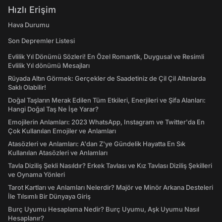
Hızlı Erişim
Hava Durumu
Son Depremler Listesi
Evlilik Yıl Dönümü Sözleri! En Özel Romantik, Duygusal ve Resimli
Evlilik Yıl dönümü Mesajları
Rüyada Altın Görmek: Gerçekler de Saadetiniz de Çil Çil Altınlarda
Saklı Olabilir!
Doğal Taşların Merak Edilen Tüm Etkileri, Enerjileri ve Şifa Alanları:
Hangi Doğal Taş Ne İşe Yarar?
Emojilerin Anlamları: 2023 WhatsApp, Instagram ve Twitter'da En
Çok Kullanılan Emojiler ve Anlamları
Atasözleri ve Anlamları: A'dan Z'ye Gündelik Hayatta En Sık
Kullanılan Atasözleri ve Anlamları
Tavla Diziliş Şekli Nasıldır? Erkek Tavlası ve Kız Tavlası Diziliş Şekilleri
ve Oynama Yönleri
Tarot Kartları ve Anlamları Nelerdir? Majör ve Minör Arkana Desteleri
İle Tılsımlı Bir Dünyaya Giriş
Burç Uyumu Hesaplama Nedir? Burç Uyumu, Aşk Uyumu Nasıl
Hesaplanır?