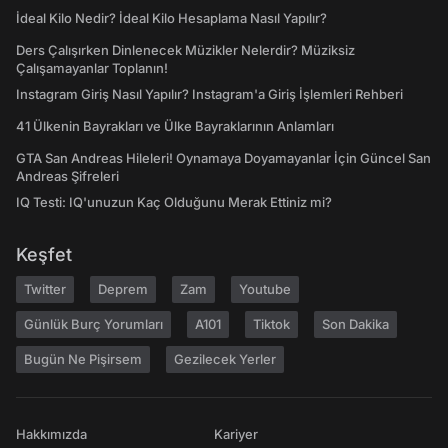
İdeal Kilo Nedir? İdeal Kilo Hesaplama Nasıl Yapılır?
Ders Çalışırken Dinlenecek Müzikler Nelerdir? Müziksiz
Çalışamayanlar Toplanın!
Instagram Giriş Nasıl Yapılır? Instagram'a Giriş İşlemleri Rehberi
41 Ülkenin Bayrakları ve Ülke Bayraklarının Anlamları
GTA San Andreas Hileleri! Oynamaya Doyamayanlar İçin Güncel San
Andreas Şifreleri
IQ Testi: IQ'unuzun Kaç Olduğunu Merak Ettiniz mi?
Keşfet
Twitter
Deprem
Zam
Youtube
Günlük Burç Yorumları
A101
Tiktok
Son Dakika
Bugün Ne Pişirsem
Gezilecek Yerler
Hakkımızda
Kariyer