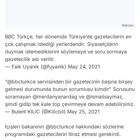
Reklam
BBC Türkçe, her dönemde Türkiye’de gazetecilerin en
çok çalışmak istediği yerlerdendir. Siyasetçilerin
duymak istemediklerini söylemeye ve soru sormaya
gazetecilik adı verilir.
— Faik Uyanık (@fuyanik)
May 24, 2021
“
@bbcturkce
servisinden bir gazetecinin başına birşey
gelmesi durumunda bunun sorumlusu kimdir” Sorusunu
soramayan
@merdanyanardag
ve
@ismailsaymaz
,
şimdi gidip tek kale top çevirmeye devam edebilirsiniz.
— Bulent KILIC (@Kilicbil)
May 25, 2021
İçişleri bakanının
@bbcturkce
hakkındaki sözlerine
Video
programdaki gazetecilerin itiraz etmesi gerekirdi.
Test