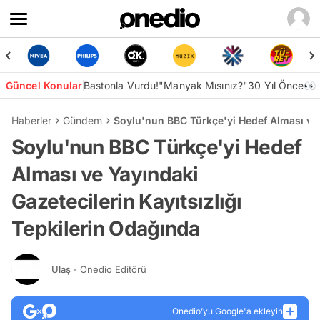
Güncel Konular
Bastonla Vurdu!
"Manyak Mısınız?"
30 Yıl Önce👀
Haberler
Gündem
Soylu'nun BBC Türkçe'yi Hedef Alması ve Y
Soylu'nun BBC Türkçe'yi Hedef
Alması ve Yayındaki
Gazetecilerin Kayıtsızlığı
Tepkilerin Odağında
Ulaş
- Onedio Editörü
Onedio’yu Google'a ekleyin