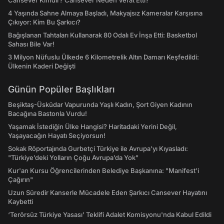
Cansever Kimdir? Cansever Neden Vefat Etti?
4 Yaşında Sahne Almaya Başladı, Makyajsız Kameralar Karşısına
Çıkıyor: Kim Bu Şarkıcı?
Bağışlanan Tahtaları Kullanarak 80 Odalı Ev İnşa Etti: Basketbol
Sahası Bile Var!
3 Milyon Nüfuslu Ülkede 6 Kilometrelik Altın Damarı Keşfedildi:
Ülkenin Kaderi Değişti
Günün Popüler Başlıkları
Beşiktaş-Üsküdar Vapurunda Yaşlı Kadın, Şort Giyen Kadının
Bacağına Bastonla Vurdu!
Yaşamak İstediğin Ülke Hangisi? Haritadaki Yerini Değil,
Yaşayacağın Hayatı Seçiyorsun!
Sokak Röportajında Gurbetçi Türkiye ile Avrupa'yı Kıyasladı:
"Türkiye’deki Yolların Çoğu Avrupa’da Yok"
Kur'an Kursu Öğrencilerinden Belediye Başkanına: "Manifest’i
Çağırın"
Uzun Süredir Kanserle Mücadele Eden Şarkıcı Cansever Hayatını
Kaybetti
‘Terörsüz Türkiye Yasası’ Teklifi Adalet Komisyonu'nda Kabul Edildi