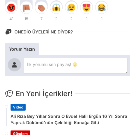
41
15
7
2
2
1
1
ONEDİO ÜYELERİ NE DİYOR?
Yorum Yazın
En Yeni İçerikler!
Video
Ali Rıza Bey Yıllar Sonra O Evde! Halil Ergün 16 Yıl Sonra
Yaprak Dökümü'nün Çekildiği Konağa Gitti
Gündem