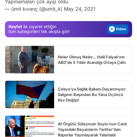
Yapmamaları çok ayıp oldu.
— ümit kıvanç (@umit_k)
May 24, 2021
Gündem
Magazin
Keşfet
ile ziyaret ettiğin
Video
tüm kategorileri tek akışta gör!
Test
Neler Olmuş Neler... Halil Falyalı'nın
ABD'de 5 Yıldır Arandığı Ortaya Çıktı
Çekya'ya Sağlık Bakanı Dayanmıyor:
Salgının Başından Bu Yana Üçüncü
Kez Değişti
Af Örgütü Süleyman Soylu'nun Canlı
Yayındaki Beyanlarını Twitter'dan
Raporlar Yayınlayarak Yalanladı