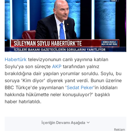
Habertürk
televizyonunun canlı yayınına katılan
Soylu'ya son süreçte
AKP
tarafından yalnız
bırakıldığına dair yapılan yorumlar soruldu. Soylu, bu
soruya 'Kim diyor' diyerek yanıt verdi. Bunun üzerine
BBC Türkçe'de yayımlanan '
Sedat Peker
'in iddiaları
hakkında hükümette neler konuşuluyor?' başlıklı
haber hatırlatıldı.
İçeriğin Devamı Aşağıda
Reklam