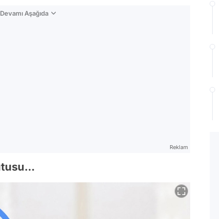
n Devamı Aşağıda
Reklam
utusu...