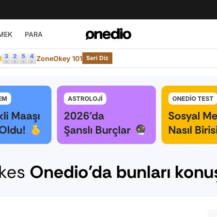
MEK
PARA

ZoneOkey 101
Seri Diz