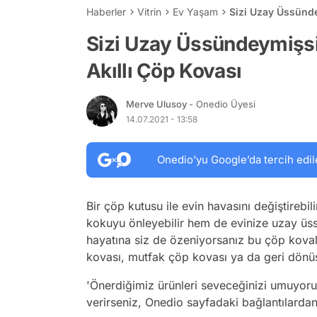
Haberler
Vitrin
Ev Yaşam
Sizi Uzay Üssünde
Sizi Uzay Üssündeymişsin
Akıllı Çöp Kovası
Merve Ulusoy
- Onedio Üyesi
14.07.2021 - 13:58
Onedio’yu Google’da tercih edil
Bir çöp kutusu ile evin havasını değiştireb
kokuyu önleyebilir hem de evinize uzay üssün
hayatına siz de özeniyorsanız bu çöp koval
kovası, mutfak çöp kovası ya da geri dönüşü
'Önerdiğimiz ürünleri seveceğinizi umuyoru
verirseniz, Onedio sayfadaki bağlantılardan 