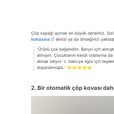
Çöp kapağı açmak en büyük derdimiz. Sizi 
kutusuna
elinizi ya da dirseğinizi yaklaş
'Ürünü çok beğendim. Banyo için almıştım
almışım. Çocuklarım kendi odalarına da i
atmak istiyor ☺️ Satıcıya ilgisi için teş
düşünülmüştü.' ⭐⭐⭐⭐⭐
2. Bir otomatik çöp kovası dah