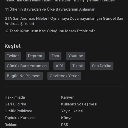
Instagram Giriş Nasıl Yapılır? Instagram'a Giriş İşlemleri Rehberi
41 Ülkenin Bayrakları ve Ülke Bayraklarının Anlamları
GTA San Andreas Hileleri! Oynamaya Doyamayanlar İçin Güncel San
Andreas Şifreleri
IQ Testi: IQ'unuzun Kaç Olduğunu Merak Ettiniz mi?
Keşfet
Twitter
Deprem
Zam
Youtube
Günlük Burç Yorumları
A101
Tiktok
Son Dakika
Bugün Ne Pişirsem
Gezilecek Yerler
Hakkımızda
Kariyer
Geri Bildirim
Kullanıcı Sözleşmesi
Gizlilik Politikası
Yayın İlkeleri
Topluluk Kuralları
Künye
Reklam
RSS