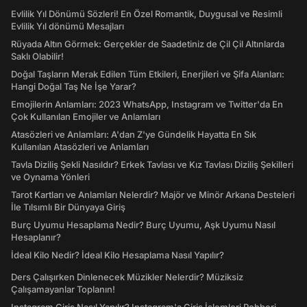
Evlilik Yıl Dönümü Sözleri! En Özel Romantik, Duygusal ve Resimli
Evlilik Yıl dönümü Mesajları
Rüyada Altın Görmek: Gerçekler de Saadetiniz de Çil Çil Altınlarda
Saklı Olabilir!
Doğal Taşların Merak Edilen Tüm Etkileri, Enerjileri ve Şifa Alanları:
Hangi Doğal Taş Ne İşe Yarar?
Emojilerin Anlamları: 2023 WhatsApp, Instagram ve Twitter'da En
Çok Kullanılan Emojiler ve Anlamları
Atasözleri ve Anlamları: A'dan Z'ye Gündelik Hayatta En Sık
Kullanılan Atasözleri ve Anlamları
Tavla Diziliş Şekli Nasıldır? Erkek Tavlası ve Kız Tavlası Diziliş Şekilleri
ve Oynama Yönleri
Tarot Kartları ve Anlamları Nelerdir? Majör ve Minör Arkana Desteleri
İle Tılsımlı Bir Dünyaya Giriş
Burç Uyumu Hesaplama Nedir? Burç Uyumu, Aşk Uyumu Nasıl
Hesaplanır?
İdeal Kilo Nedir? İdeal Kilo Hesaplama Nasıl Yapılır?
Ders Çalışırken Dinlenecek Müzikler Nelerdir? Müziksiz
Çalışamayanlar Toplanın!