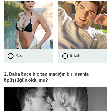
Kadın
Erkek
2. Daha önce hiç tanımadığın bir insanla
öpüştüğün oldu mu?