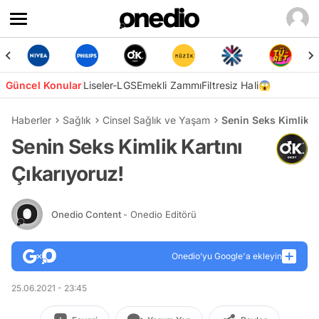
Güncel Konular
Liseler-LGS
Emekli Zammı
Filtresiz Hali😱
Haberler
Sağlık
Cinsel Sağlık ve Yaşam
Senin Seks Kimlik K
Senin Seks Kimlik Kartını
Çıkarıyoruz!
Onedio Content
- Onedio Editörü
Onedio’yu Google'a ekleyin
25.06.2021 - 23:45