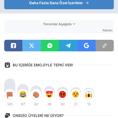
Daha Fazla Sana Özel İçerikler
Yorumlar Aşağıda
Reklam
BU İÇERİĞE EMOJİYLE TEPKİ VER!
143
67
42
38
30
21
13
ONEDİO ÜYELERİ NE DİYOR?