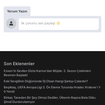
Yorum Yazın
Son Eklenenler
Exxen'in Sevilen Dizisi Karma'dan Müjde: 2. Sezon Çekimleri
Resmen Başladı!
Eski Sevgilinin Düğününde Dj Olsan Hangi Şarkıyı Çalardın?
Beşiktaş, UEFA Avrupa Ligi 3. Ön Eleme Turunda Hradec Kralove'ı 1-
0 Yendi
Birkaç Taneden Bir Şey Olmaz Dediler, Ülkenin Başına Bela Oldu:
Şimdi Durdurulamıyor