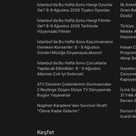
İstanbul'da Bu Hafta Sonu Hangi Oyunlar
İlk Anke
Var? 8-9 Ağustos 2026 Tiyatro Oyunları
Oranı Be
Düştü!
İstanbul'da Bu Hafta Sonu Hangi Filmler
Var? 8-9 Ağustos 2026 Tarihinde
Türkiye,
Vizyondaki Filmler
Mekke An
Hepsine 
İstanbul'da Bu Hafta Sonu Kaçırmamanız
Gereken Konserler: 8 - 9 Ağustos
Hasan C
Günleri Müziğe Doyamayacaksınız!
Programı
Alınıp Sı
İstanbul'da Bu Hafta Sonu Çocuklarla
Yapılacak Etkinlikler: 8 - 9 Ağustos
Gazeteci
Ailenize Çok İyi Gelecek!
Çerçeve 
Kapsıyo
ATV Dizisinin Çekimlerinin Durmasından
2 Reytinge Düşen Diziye TV Dünyasında
İçme Suy
Bugün Yaşananlar
31 Yıllık
Devam E
Nagihan Karadere'den Survivor İtirafı!
"Ölene Kadar Giderim"
Dursun 
Icardi'd
Keşfet