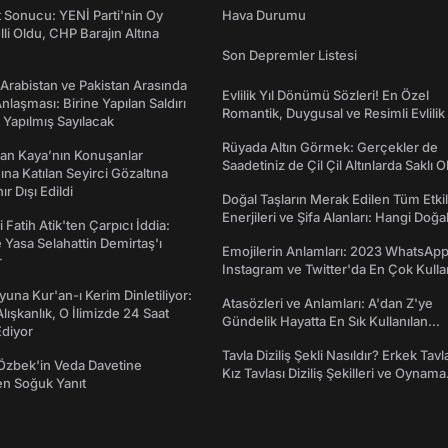
t Sonucu: YENİ Parti'nin Oy
Hava Durumu
lli Oldu, CHP Barajın Altına
Son Depremler Listesi
 Arabistan ve Pakistan Arasında
Evlilik Yıl Dönümü Sözleri! En Özel
laşması: Birine Yapılan Saldırı
Romantik, Duygusal ve Resimli Evlilik 
Yapılmış Sayılacak
dönümü Mesajları
Rüyada Altın Görmek: Gerçekler de
an Kaya’nın Konuşanlar
Saadetiniz de Çil Çil Altınlarda Saklı Ol
na Katılan Seyirci Gözaltına
nır Dışı Edildi
Doğal Taşların Merak Edilen Tüm Etkil
Enerjileri ve Şifa Alanları: Hangi Doğa
 Fatih Atik'ten Çarpıcı İddia:
Ne İşe Yarar?
Yasa Selahattin Demirtaş'ı
Emojilerin Anlamları: 2023 WhatsApp
r
Instagram ve Twitter'da En Çok Kulla
Emojiler ve Anlamları
una Kur'an-ı Kerim Dinletiliyor:
Atasözleri ve Anlamları: A'dan Z'ye
 Alışkanlık, O İlimizde 24 Saat
Gündelik Hayatta En Sık Kullanılan
diyor
Atasözleri ve Anlamları
Tavla Diziliş Şekli Nasıldır? Erkek Tavl
Özbek'in Veda Davetine
Kız Tavlası Diziliş Şekilleri ve Oynama
en Soğuk Yanıt
Yönleri