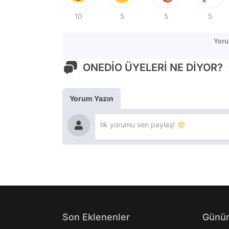
10
5
5
5
Yoru
ONEDİO ÜYELERİ NE DİYOR?
Yorum Yazın
Son Eklenenler
Günün