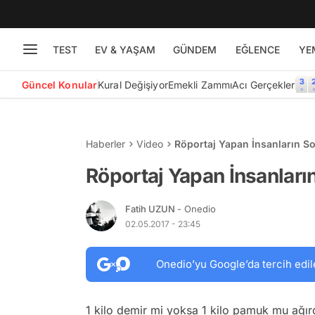
TEST
EV & YAŞAM
GÜNDEM
EĞLENCE
YE
Güncel Konular
Kural Değişiyor
Emekli Zammı
Acı Gerçekler
Haberler
Video
Röportaj Yapan İnsanların S
Röportaj Yapan İnsanları
Fatih UZUN
- Onedio
02.05.2017 - 23:45
Onedio’yu Google’da tercih edil
1 kilo demir mi yoksa 1 kilo pamuk mu ağır