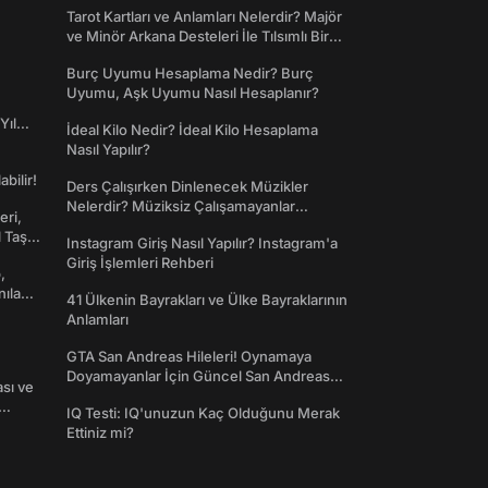
Tarot Kartları ve Anlamları Nelerdir? Majör
ve Minör Arkana Desteleri İle Tılsımlı Bir
Dünyaya Giriş
Burç Uyumu Hesaplama Nedir? Burç
Uyumu, Aşk Uyumu Nasıl Hesaplanır?
Yıl
İdeal Kilo Nedir? İdeal Kilo Hesaplama
Nasıl Yapılır?
abilir!
Ders Çalışırken Dinlenecek Müzikler
Nelerdir? Müziksiz Çalışamayanlar
eri,
Toplanın!
l Taş
Instagram Giriş Nasıl Yapılır? Instagram'a
Giriş İşlemleri Rehberi
,
nılan
41 Ülkenin Bayrakları ve Ülke Bayraklarının
Anlamları
GTA San Andreas Hileleri! Oynamaya
Doyamayanlar İçin Güncel San Andreas
ası ve
Şifreleri
IQ Testi: IQ'unuzun Kaç Olduğunu Merak
Ettiniz mi?