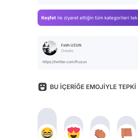
Keşfet
ile ziyaret ettiğin
tüm kategorileri tek
Fatih UZUN
Onedio
https://twitter.com/fruzun
BU İÇERİĞE EMOJİYLE TEPKİ