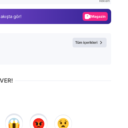
Reklam
Gündem
 akışta gör!
Magazin
Video
Test
Tüm içerikleri
 VER!