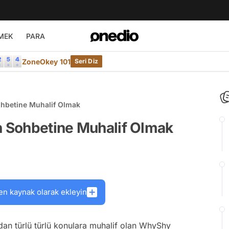
MEK
PARA
ZoneOkey 101
Seri Diz
ohbetine Muhalif Olmak
n Sohbetine Muhalif Olmak
en kaynak olarak ekleyin
dan türlü türlü konulara muhalif olan WhyShy